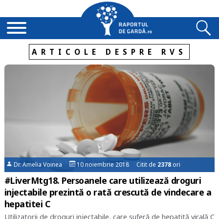
ARTICOLE DESPRE RVS
Dr. Amelia Voinea
10 noiembrie 2018 Citit de
2378
ori
#LiverMtg18. Persoanele care utilizează droguri
injectabile prezintă o rată crescută de vindecare a
hepatitei C
Utilizatorii de droguri injectabile, care suferă de hepatită virală C