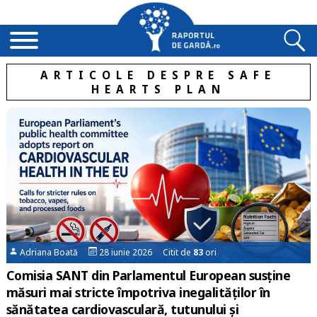
ARTICOLE DESPRE SAFE
HEARTS PLAN
Adriana Boată
28 iunie 2026 Citit de
83
ori
Comisia SANT din Parlamentul European susține
măsuri mai stricte împotriva inegalităților în
sănătatea cardiovasculară, tutunului și