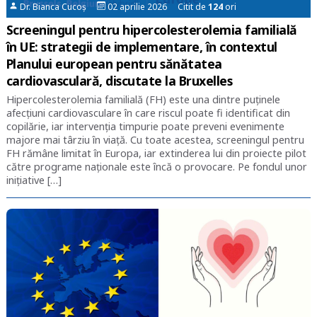
Dr. Bianca Cucoș
02 aprilie 2026 Citit de
124
ori
Screeningul pentru hipercolesterolemia familială
în UE: strategii de implementare, în contextul
Planului european pentru sănătatea
cardiovasculară, discutate la Bruxelles
Hipercolesterolemia familială (FH) este una dintre puținele
afecțiuni cardiovasculare în care riscul poate fi identificat din
copilărie, iar intervenția timpurie poate preveni evenimente
majore mai târziu în viață. Cu toate acestea, screeningul pentru
FH rămâne limitat în Europa, iar extinderea lui din proiecte pilot
către programe naționale este încă o provocare. Pe fondul unor
inițiative […]