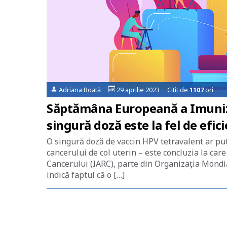
Adriana Boată
29 aprilie 2023 Citit de
1107
ori
Săptămâna Europeană a Imuniză
singură doză este la fel de efi
O singură doză de vaccin HPV tetravalent ar pute
cancerului de col uterin – este concluzia la car
Cancerului (IARC), parte din Organizația Mondia
indică faptul că o […]