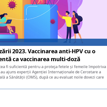
rii 2023. Vaccinarea anti-HPV cu o
cientă ca vaccinarea multi-doză
a fi suficientă pentru a proteja fetele și femeile împotriva
e au ajuns experții Agenției Internaționale de Cercetare a
lă a Sănătății (OMS), după ce au evaluat noile dovezi care