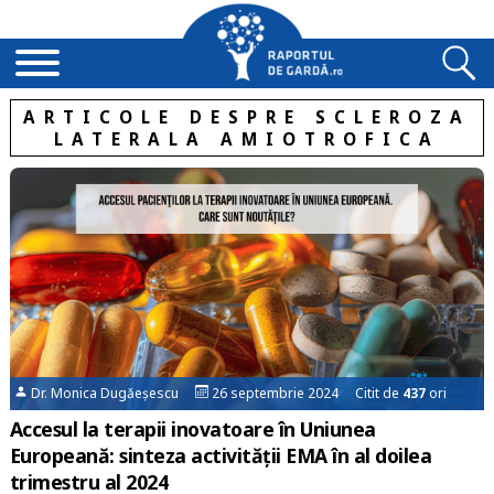
ARTICOLE DESPRE SCLEROZA
LATERALA AMIOTROFICA
Dr. Monica Dugăeșescu
26 septembrie 2024 Citit de
437
ori
Accesul la terapii inovatoare în Uniunea
Europeană: sinteza activității EMA în al doilea
trimestru al 2024