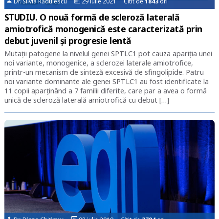
Dr. Silvia Rădulescu
29 iulie 2021 Citit de
1843
ori
STUDIU. O nouă formă de scleroză laterală
amiotrofică monogenică este caracterizată prin
debut juvenil și progresie lentă
Mutații patogene la nivelul genei SPTLC1 pot cauza apariția unei
noi variante, monogenice, a sclerozei laterale amiotrofice,
printr-un mecanism de sinteză excesivă de sfingolipide. Patru
noi variante dominante ale genei SPTLC1 au fost identificate la
11 copii aparținând a 7 familii diferite, care par a avea o formă
unică de scleroză laterală amiotrofică cu debut […]