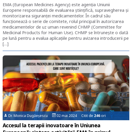
EMA (European Medicines Agency) este agenția Uniunii
Europene responsabilă de evaluarea științifică, supravegherea și
monitorizarea siguranței medicamentelor. În cadrul său
funcționează o serie de comitete, rolul principal în autorizarea
medicamentelor de uz uman revenind CHMP (Committee for
Medicinal Products for Human Use). CHMP se întrunește o dată
pe lună pentru a evalua aplicațiile pentru avizarea introducerii pe
[…]
Dr. Monica Dugăeșescu
02 mai 2024 Citit de
246
ori
Accesul la terapii inovatoare în Uniunea