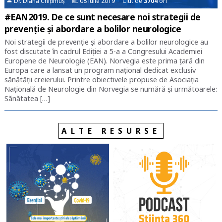
Dr. Diana Chițimuș
08 iulie 2019 Citit de
3704
ori
#EAN2019. De ce sunt necesare noi strategii de
prevenție și abordare a bolilor neurologice
Noi strategii de prevenție și abordare a bolilor neurologice au
fost discutate în cadrul Ediției a 5-a a Congresului Academiei
Europene de Neurologie (EAN). Norvegia este prima țară din
Europa care a lansat un program național dedicat exclusiv
sănătății creierului. Printre obiectivele propuse de Asociația
Națională de Neurologie din Norvegia se numără și următoarele:
Sănătatea […]
ALTE RESURSE