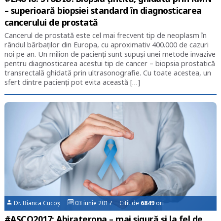
– superioară biopsiei standard în diagnosticarea
cancerului de prostată
Cancerul de prostată este cel mai frecvent tip de neoplasm în
rândul bărbaților din Europa, cu aproximativ 400.000 de cazuri
noi pe an. Un milion de pacienți sunt supuși unei metode invazive
pentru diagnosticarea acestui tip de cancer – biopsia prostatică
transrectală ghidată prin ultrasonografie. Cu toate acestea, un
sfert dintre pacienți pot evita această […]
Dr. Bianca Cucoș
03 iunie 2017 Citit de
6849
ori
#ASCO2017: Abiraterona – mai sigură și la fel de