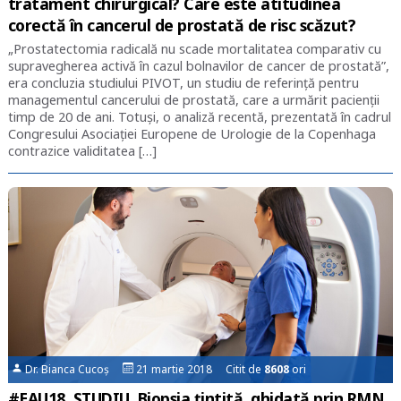
tratament chirurgical? Care este atitudinea
corectă în cancerul de prostată de risc scăzut?
„Prostatectomia radicală nu scade mortalitatea comparativ cu
supravegherea activă în cazul bolnavilor de cancer de prostată”,
era concluzia studiului PIVOT, un studiu de referință pentru
managementul cancerului de prostată, care a urmărit pacienții
timp de 20 de ani. Totuși, o analiză recentă, prezentată în cadrul
Congresului Asociației Europene de Urologie de la Copenhaga
contrazice validitatea […]
Dr. Bianca Cucoș
21 martie 2018 Citit de
8608
ori
#EAU18. STUDIU. Biopsia țintită, ghidată prin RMN