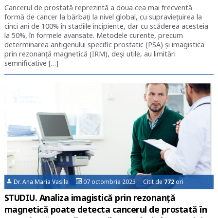
Cancerul de prostată reprezintă a doua cea mai frecventă
formă de cancer la bărbați la nivel global, cu supraviețuirea la
cinci ani de 100% în stadiile incipiente, dar cu scăderea acesteia
la 50%, în formele avansate. Metodele curente, precum
determinarea antigenului specific prostatic (PSA) și imagistica
prin rezonanță magnetică (IRM), deși utile, au limitări
semnificative […]
Dr. Ana Maria Vasile
07 octombrie 2023 Citit de
772
ori
STUDIU. Analiza imagistică prin rezonanță
magnetică poate detecta cancerul de prostată în