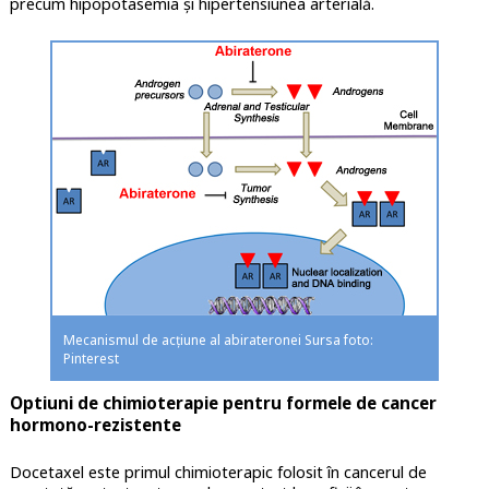
precum hipopotasemia și hipertensiunea arterială.
Mecanismul de acțiune al abirateronei Sursa foto:
Pinterest
Optiuni de chimioterapie pentru formele de cancer
hormono-rezistente
Docetaxel este primul chimioterapic folosit în cancerul de