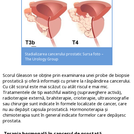
Stadializarea cancerului prostatic Sursa foto –
The Urology Group
Scorul Gleason se obține prin examinarea unei probe de biopsie
prostatică și oferă informații cu privire la răspândirea cancerului.
Cu cât scorul este mai scăzut cu atât riscul e mai mic.
Tratamentele de tip watchful waiting (supraveghere activă),
radioterapie externă, brahiterapie, crioterapie, ultrasonografie
sau chirurgie sunt indicate în formele localizate de cancer, care
nu au depășit capsula prostatică. Hormonoterapia și
chimioterapia sunt în general indicate formelor care depășesc
prostata.
Terapia hormonală în cancerul de prostată