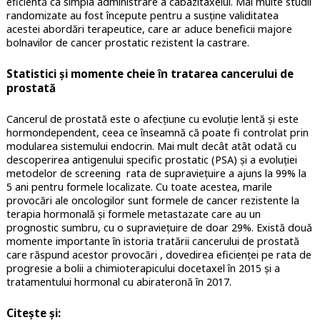
eficientă ca simpla administrare a cabazitaxelui. Mai multe studii
randomizate au fost începute pentru a susține validitatea
acestei abordări terapeutice, care ar aduce beneficii majore
bolnavilor de cancer prostatic rezistent la castrare.
Statistici și momente cheie în tratarea cancerului de
prostată
Cancerul de prostată este o afecțiune cu evoluție lentă și este
hormondependent, ceea ce înseamnă că poate fi controlat prin
modularea sistemului endocrin. Mai mult decât atât odată cu
descoperirea antigenului specific prostatic (PSA) și a evoluției
metodelor de screening rata de supraviețuire a ajuns la 99% la
5 ani pentru formele localizate. Cu toate acestea, marile
provocări ale oncologilor sunt formele de cancer rezistente la
terapia hormonală și formele metastazate care au un
prognostic sumbru, cu o supraviețuire de doar 29%. Există două
momente importante în istoria tratării cancerului de prostată
care răspund acestor provocări , dovedirea eficienței pe rata de
progresie a bolii a chimioterapicului docetaxel în 2015 și a
tratamentului hormonal cu abirateronă în 2017.
Citește și: