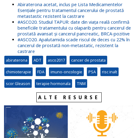
Abiraterona acetat, inclus pe Lista Medicamentelor
Esențiale pentru tratamentul cancerului de prostată
metastastic rezistent la castrare
#ASCO20. Studiul TAPUR: date din viața reală confirmă
beneficiile tratamentului cu olaparib pentru cancerul de
prostată avansat și cancerul pancreatic, BRCA-pozitive
#ASCO20. Apalutamida scade riscul de deces cu 22% în
cancerul de prostată non-metastatic, rezistent la
castrare
abiraterona
ADT
asco2017
cancer de prostata
chimioterapie
FDA
imuno-oncologie
PSA
risc inalt
scor Gleason
terapie hormonala
TNM
ALTE RESURSE