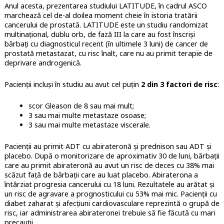
Anul acesta, prezentarea studiului LATITUDE, în cadrul ASCO
marchează cel de-al doilea moment cheie în istoria tratării
cancerului de prostată. LATITUDE este un studiu randomizat
multinațional, dublu orb, de fază III la care au fost înscriși
bărbați cu diagnosticul recent (în ultimele 3 luni) de cancer de
prostată metastazat, cu risc înalt, care nu au primit terapie de
deprivare androgenică.
Pacienții incluși în studiu au avut cel puțin
2 din 3 factori de risc
:
scor Gleason de 8 sau mai mult;
3 sau mai multe metastaze osoase;
3 sau mai multe metastaze viscerale.
Pacienții au primit ADT cu abirateronă și prednison sau ADT și
placebo. După o monitorizare de aproximativ 30 de luni, bărbații
care au primit abirateronă au avut un risc de deces cu 38% mai
scăzut față de bărbații care au luat placebo. Abiraterona a
întârziat progresia cancerului cu 18 luni. Rezultatele au arătat și
un risc de agravare a prognosticului cu 53% mai mic. Pacienții cu
diabet zaharat și afecțiuni cardiovasculare reprezintă o grupă de
risc, iar administrarea abirateronei trebuie să fie făcută cu mari
precauții.