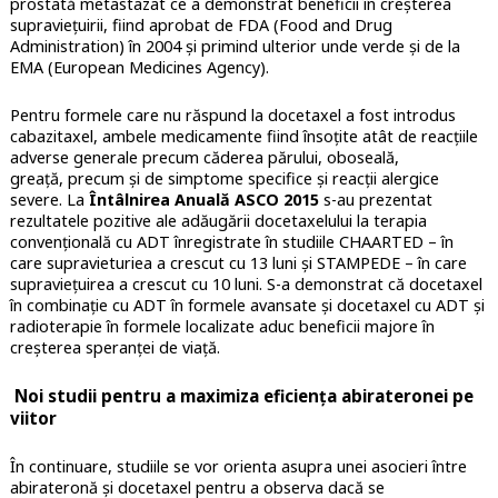
prostată metastazat ce a demonstrat beneficii în creșterea
supraviețuirii, fiind aprobat de FDA (Food and Drug
Administration) în 2004 și primind ulterior unde verde și de la
EMA (European Medicines Agency).
Pentru formele care nu răspund la docetaxel a fost introdus
cabazitaxel, ambele medicamente fiind însoțite atât de reacțiile
adverse generale precum căderea părului, oboseală,
greață, precum și de simptome specifice și reacții alergice
severe. La
Întâlnirea Anuală ASCO 2015
s-au prezentat
rezultatele pozitive ale adăugării docetaxelului la terapia
convențională cu ADT înregistrate în studiile CHAARTED – în
care supravieturiea a crescut cu 13 luni și STAMPEDE – în care
supraviețuirea a crescut cu 10 luni. S-a demonstrat că docetaxel
în combinație cu ADT în formele avansate și docetaxel cu ADT și
radioterapie în formele localizate aduc beneficii majore în
creșterea speranței de viață.
Noi studii pentru a maximiza eficiența abirateronei pe
viitor
În continuare, studiile se vor orienta asupra unei asocieri între
abirateronă și docetaxel pentru a observa dacă se