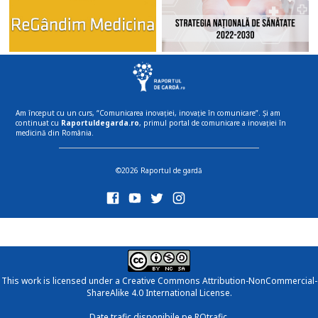
Am început cu un curs, “Comunicarea inovației, inovație în comunicare”. Și am
continuat cu
Raportuldegarda.ro
, primul portal de comunicare a inovației în
medicină din România.
©2026 Raportul de gardă
This work is licensed under a
Creative Commons Attribution-NonCommercial-
ShareAlike 4.0 International License
.
Date trafic disponibile pe ROtrafic.