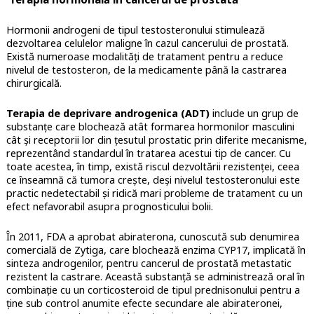
Hormonii androgeni de tipul testosteronului stimulează
dezvoltarea celulelor maligne în cazul cancerului de prostată.
Există numeroase modalități de tratament pentru a reduce
nivelul de testosteron, de la medicamente până la castrarea
chirurgicală.
Terapia de deprivare androgenica (ADT)
include un grup de
substanțe care blochează atât formarea hormonilor masculini
cât și receptorii lor din țesutul prostatic prin diferite mecanisme,
reprezentând standardul în tratarea acestui tip de cancer. Cu
toate acestea, în timp, există riscul dezvoltării rezistenței, ceea
ce înseamnă că tumora crește, deși nivelul testosteronului este
practic nedetectabil și ridică mari probleme de tratament cu un
efect nefavorabil asupra prognosticului bolii.
În 2011, FDA a aprobat abiraterona, cunoscută sub denumirea
comercială de Zytiga, care blochează enzima CYP17, implicată în
sinteza androgenilor, pentru cancerul de prostată metastatic
rezistent la castrare. Această substanță se administrează oral în
combinație cu un corticosteroid de tipul prednisonului pentru a
ține sub control anumite efecte secundare ale abirateronei,