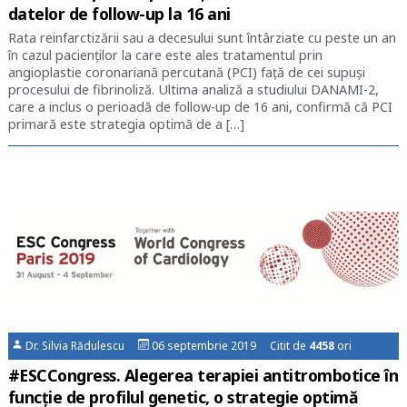
datelor de follow-up la 16 ani
Rata reinfarctizării sau a decesului sunt întârziate cu peste un an
în cazul pacienților la care este ales tratamentul prin
angioplastie coronariană percutană (PCI) față de cei supuși
procesului de fibrinoliză. Ultima analiză a studiului DANAMI-2,
care a inclus o perioadă de follow-up de 16 ani, confirmă că PCI
primară este strategia optimă de a […]
Dr. Silvia Rădulescu
06 septembrie 2019 Citit de
4458
ori
#ESCCongress. Alegerea terapiei antitrombotice în
funcție de profilul genetic, o strategie optimă