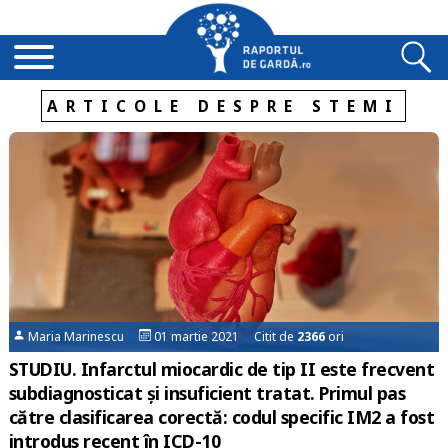
ARTICOLE DESPRE STEMI
Maria Marinescu
01 martie 2021 Citit de
2366
ori
STUDIU. Infarctul miocardic de tip II este frecvent
subdiagnosticat și insuficient tratat. Primul pas
către clasificarea corectă: codul specific IM2 a fost
introdus recent în ICD-10