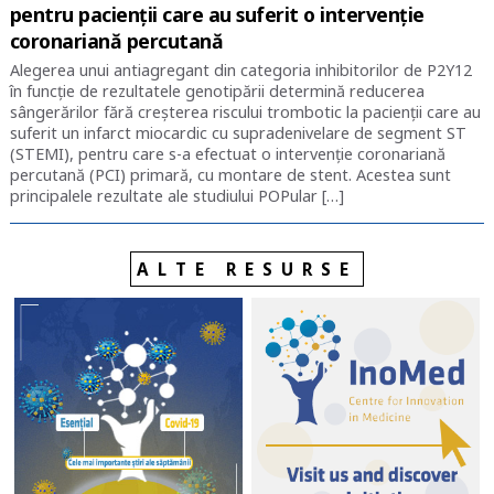
pentru pacienții care au suferit o intervenție
coronariană percutană
Alegerea unui antiagregant din categoria inhibitorilor de P2Y12
în funcție de rezultatele genotipării determină reducerea
sângerărilor fără creșterea riscului trombotic la pacienții care au
suferit un infarct miocardic cu supradenivelare de segment ST
(STEMI), pentru care s-a efectuat o intervenție coronariană
percutană (PCI) primară, cu montare de stent. Acestea sunt
principalele rezultate ale studiului POPular […]
ALTE RESURSE