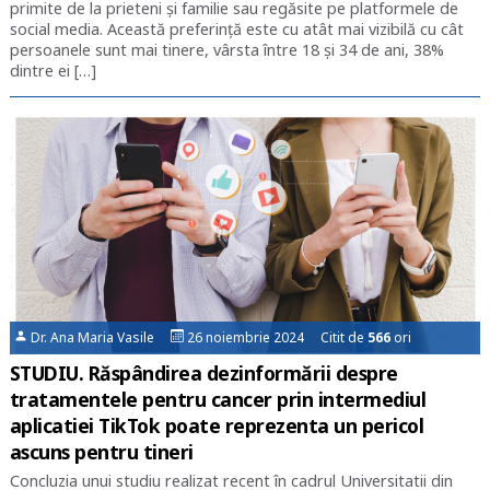
primite de la prieteni și familie sau regăsite pe platformele de
social media. Această preferință este cu atât mai vizibilă cu cât
persoanele sunt mai tinere, vârsta între 18 și 34 de ani, 38%
dintre ei […]
Dr. Ana Maria Vasile
26 noiembrie 2024 Citit de
566
ori
STUDIU. Răspândirea dezinformării despre
tratamentele pentru cancer prin intermediul
aplicatiei TikTok poate reprezenta un pericol
ascuns pentru tineri
Concluzia unui studiu realizat recent în cadrul Universitatii din