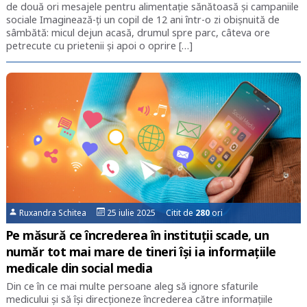
de două ori mesajele pentru alimentație sănătoasă și campaniile
sociale Imaginează-ți un copil de 12 ani într-o zi obișnuită de
sâmbătă: micul dejun acasă, drumul spre parc, câteva ore
petrecute cu prietenii și apoi o oprire […]
Ruxandra Schitea
25 iulie 2025 Citit de
280
ori
Pe măsură ce încrederea în instituții scade, un
număr tot mai mare de tineri își ia informațiile
medicale din social media
Din ce în ce mai multe persoane aleg să ignore sfaturile
medicului și să își direcționeze încrederea către informațiile