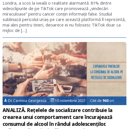
Londra, a scos la iveală o realitate alarmantă: 81% dintre
videoclipurile de pe TikTok care promovează „vindecări
miraculoase” pentru cancer conțin informații false. Studiul
subliniază pericolul uriaș pe care această platformă îl reprezintă,
mai ales pentru tineri, deoarece ei nu folosesc TikTok doar ca
mijloc de […]
Dr. Carmina Georgescu
10 noiembrie 2021 Citit de
960
ori
ANALIZĂ. Rețelele de socializare contribuie la
crearea unui comportament care încurajează
consumul de alcool în rândul adolescenților.