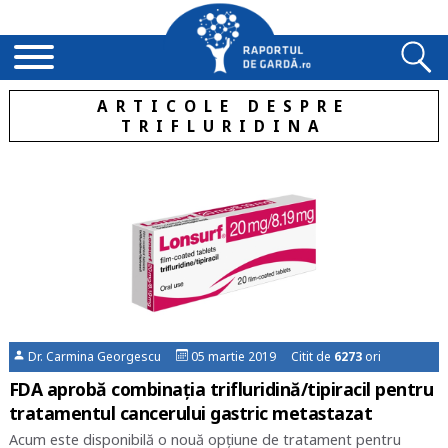
ARTICOLE DESPRE
TRIFLURIDINA
Dr. Carmina Georgescu
05 martie 2019 Citit de
6273
ori
FDA aprobă combinația trifluridină/tipiracil pentru
tratamentul cancerului gastric metastazat
Acum este disponibilă o nouă opțiune de tratament pentru