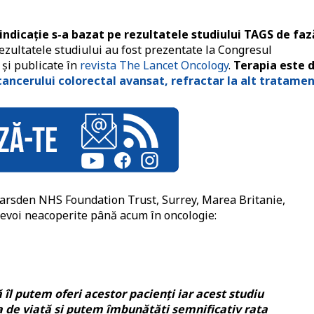
dicație s-a bazat pe rezultatele studiului TAGS de faz
zultatele studiului au fost prezentate la Congresul
 și publicate în
revista The Lancet Oncology
.
Terapia este 
ancerului colorectal avansat, refractar la alt tratame
Marsden NHS Foundation Trust, Surrey, Marea Britanie,
evoi neacoperite până acum în oncologie:
îl putem oferi acestor pacienți iar acest studiu
 de viață și putem îmbunătăți semnificativ rata