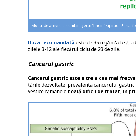
Modul de acțiune al combinației trifluridină/tipiracil. Sursa 
Doza recomandată
este de 35 mg/m2/doză, admi
zilele 8-12 ale fiecărui ciclu de 28 de zile.
Cancerul gastric
Cancerul gastric este a treia cea mai frecv
țările dezvoltate, prevalența cancerului gastric
vestice rămâne o
boală dificil de tratat, în p