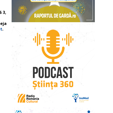
ă 3,
deja
nt
.