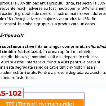
rodus la 80% din pacienții grupului țintă, respectiv la 58%
frecvente reacții adverse au fost: neutropenie (34%) și anem
 La pacienții grupului de control a apărut mai frecvent durere
ale (9%). Reacții adverse majore s-au produs la 43% din
de control. În ambele grupuri s-a produs câte un deces.
/tipiracil?
 substanțe active într-un singur comprimat:
trifluridin
l timidin-fosforilazei).
În urma captării în celulele
re timidin-kinază și metabolizată mai departe în celule ca
 ADN și astfel interferă cu funcția ADN pentru a preveni
dina este degradată rapid de către timidin-fosforilază și
 administrării orale. Pentru a preveni degradarea acesteia,
ă timidin-fosforilaza.