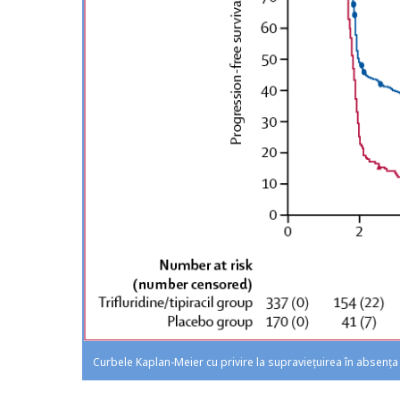
Curbele Kaplan-Meier cu privire la supraviețuirea în absența 