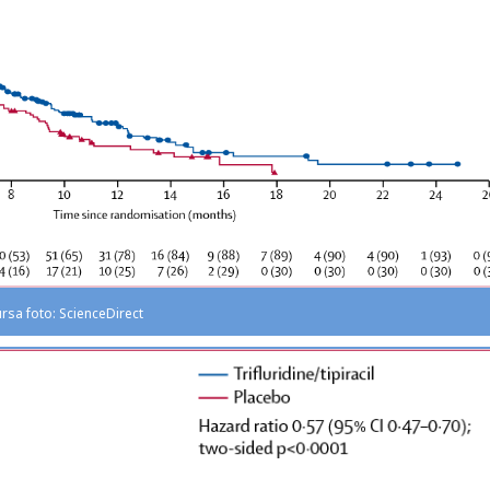
ursa foto: ScienceDirect