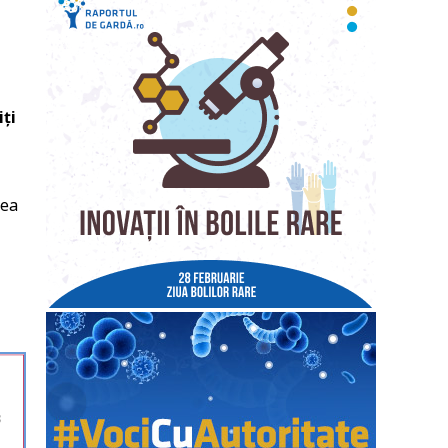
ți
tea