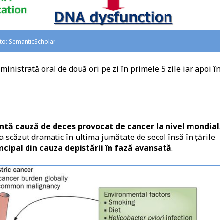
foto: SemanticScholar
nistrată oral de două ori pe zi în primele 5 zile iar apoi î
entă cauză de deces provocat de cancer la nivel mondial
 a scăzut dramatic în ultima jumătate de secol însă în țările
rincipal din cauza depistării în fază avansată
.