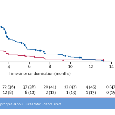
progresiei bolii. Sursa foto: ScienceDirect