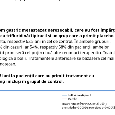
nom gastric metastazat nerezecabil, care au fost împărți
u trifluridină/tipiracil și un grup care a primit placebo
.
tă, respectiv 62.5 ani în cel de control. În ambele grupuri,
% din cazuri iar 54%, respectiv 58% din pacienții ambelor
ii primiseră cel puțin două alte regimuri terapeutice înain
iologică a bolii. Tratamentele anterioare se bazaseră cel mai
inotecan.
 luni la pacienții care au primit tratament cu
enții incluși în grupul de control.