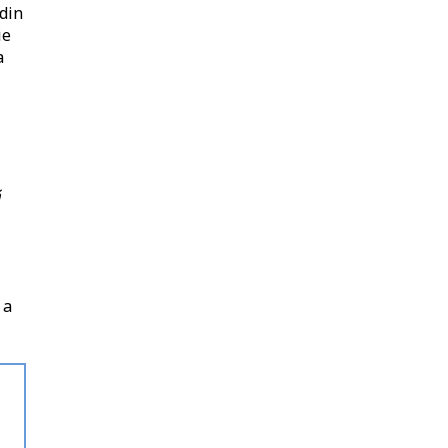
 din
ie
a
ă
 a