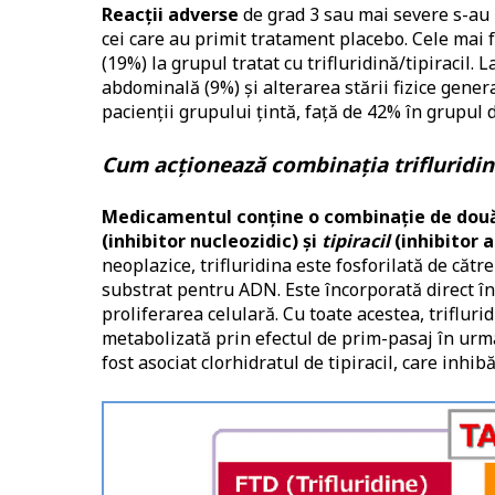
Reacții adverse
de grad 3 sau mai severe s-au p
cei care au primit tratament placebo. Cele mai 
(19%) la grupul tratat cu trifluridină/tipiracil.
abdominală (9%) și alterarea stării fizice gener
pacienții grupului țintă, față de 42% în grupul 
Cum acționează combinația trifluridină
Medicamentul conține o combinație de două
(inhibitor nucleozidic) și
tipiracil
(inhibitor a
neoplazice, trifluridina este fosforilată de căt
substrat pentru ADN. Este încorporată direct în
proliferarea celulară. Cu toate acestea, trifluri
metabolizată prin efectul de prim-pasaj în urma
fost asociat clorhidratul de tipiracil, care inhib