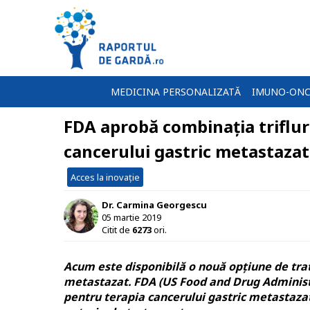
MEDICINA PERSONALIZATĂ
IMUNO-ONC
FDA aprobă combinația triflur
cancerului gastric metastazat
Acces la inovație
Dr. Carmina Georgescu
05 martie 2019
Citit de
6273
ori.
Acum este disponibilă o nouă opțiune de tra
metastazat. FDA (US Food and Drug Administra
pentru terapia cancerului gastric metastazat,