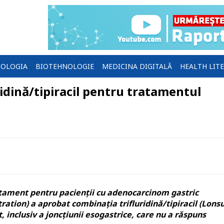
OLOGIA
BIOTEHNOLOGIE
MEDICINA DIGITALĂ
HEALTH LIT
idină/tipiracil pentru tratamentul
tament pentru pacienții cu adenocarcinom gastric
tion) a aprobat combinația trifluridină/tipiracil (Lonsu
 inclusiv a joncțiunii esogastrice, care nu a răspuns