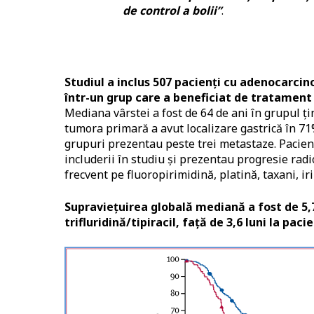
de control a bolii”
.
Studiul a inclus 507 pacienți cu adenocarci
într-un grup care a beneficiat de tratament c
Mediana vârstei a fost de 64 de ani în grupul țin
tumora primară a avut localizare gastrică în 71
grupuri prezentau peste trei metastaze. Pacienț
includerii în studiu și prezentau progresie rad
frecvent pe fluoropirimidină, platină, taxani, ir
Supraviețuirea globală mediană a fost de 5,7
trifluridină/tipiracil, față de 3,6 luni la paci