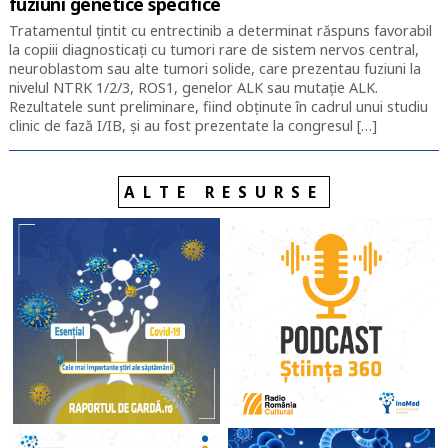
fuziuni genetice specifice
Tratamentul țintit cu entrectinib a determinat răspuns favorabil
la copiii diagnosticați cu tumori rare de sistem nervos central,
neuroblastom sau alte tumori solide, care prezentau fuziuni la
nivelul NTRK 1/2/3, ROS1, genelor ALK sau mutație ALK.
Rezultatele sunt preliminare, fiind obținute în cadrul unui studiu
clinic de fază I/IB, și au fost prezentate la congresul […]
ALTE RESURSE