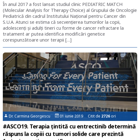
În anul 2017 a fost lansat studiul clinic PEDIATRIC MATCH
(Molecular Analysis for Therapy Choice) al Grupului de Oncologie
Pediatrică din cadrul Institutului Național pentru Cancer din
S.U.A. Atunci se estima că secvențierea tumorilor la copii,
adolescenți și adulți tineri cu forme de cancer refractare la
tratament ar putea identifica modificări genetice
corespunzătoare unor terapii […]
Dr. Carmina Georgescu
01 iunie 2019 Citit de
2726
ori
#ASCO19. Terapia țintită cu entrectinib determină
răspuns la copiii cu tumori solide care prezintă