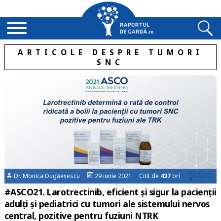
ARTICOLE DESPRE TUMORI
SNC
Dr. Monica Dugăeșescu
29 iunie 2021 Citit de
437
ori
#ASCO21. Larotrectinib, eficient și sigur la pacienţii
adulți și pediatrici cu tumori ale sistemului nervos
central, pozitive pentru fuziuni NTRK