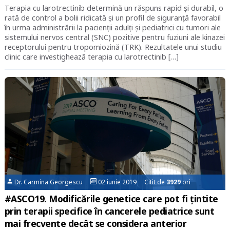
Terapia cu larotrectinib determină un răspuns rapid şi durabil, o
rată de control a bolii ridicată şi un profil de siguranţă favorabil
în urma administrării la pacienţii adulţi şi pediatrici cu tumori ale
sistemului nervos central (SNC) pozitive pentru fuziuni ale kinazei
receptorului pentru tropomiozină (TRK). Rezultatele unui studiu
clinic care investighează terapia cu larotrectinib […]
Dr. Carmina Georgescu
02 iunie 2019 Citit de
3929
ori
#ASCO19. Modificările genetice care pot fi țintite
prin terapii specifice în cancerele pediatrice sunt
mai frecvente decât se considera anterior