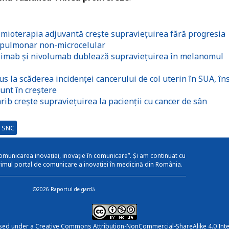
ioterapia adjuvantă crește supraviețuirea fără progresia
ui pulmonar non-microcelular
tlimab și nivolumab dublează supraviețuirea în melanomul
s la scăderea incidenței cancerului de col uterin în SUA, în
sunt în creștere
b crește supraviețuirea la pacienții cu cancer de sân
i SNC
omunicarea inovației, inovație în comunicare”. Și am continuat cu
rimul portal de comunicare a inovației în medicină din România.
©2026 Raportul de gardă
nsed under a
Creative Commons Attribution-NonCommercial-ShareAlike 4.0 Inte