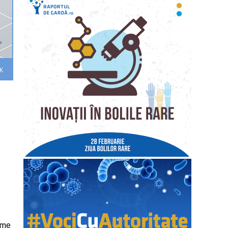
RK
ame