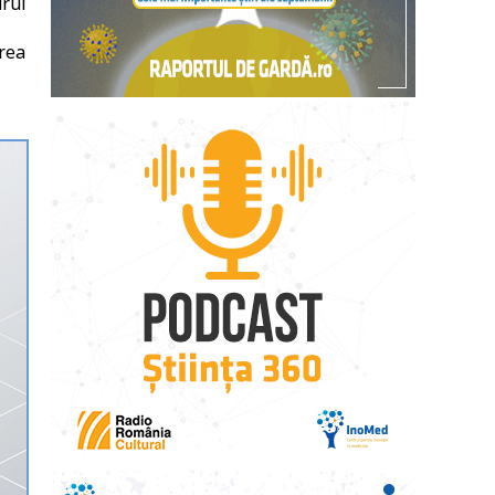
drul
erea