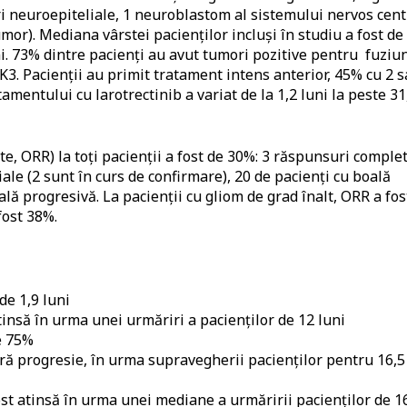
i neuroepiteliale, 1 neuroblastom al sistemului nervos cent
umor)
. Mediana vârstei pacienţilor incluşi în studiu a fost de
ni. 73% dintre pacienţi au avut tumori pozitive pentru fuziun
 Pacienţii au primit tratament intens anterior, 45% cu 2 
amentului cu larotrectinib a variat de la 1,2 luni la peste 31
e, ORR) la toţi pacienţii a fost de 30%: 3 răspunsuri comple
ţiale (2 sunt în curs de confirmare), 20 de pacienți cu boală
oală progresivă.
La pacienţii cu gliom de grad înalt, ORR a fos
fost 38%.
e 1,9 luni
insă în urma unei urmăriri a pacienţilor de 12 luni
e 75%
ără progresie, în urma supravegherii pacienţilor pentru 16,5
t atinsă în urma unei mediane a urmăririi pacienţilor de 1