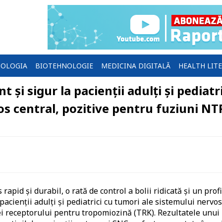
OLOGIA
BIOTEHNOLOGIE
MEDICINA DIGITALĂ
HEALTH LIT
 și sigur la pacienţii adulți și pediatri
os central, pozitive pentru fuziuni N
pid şi durabil, o rată de control a bolii ridicată şi un profi
pacienţii adulţi şi pediatrici cu tumori ale sistemului nervos
ei receptorului pentru tropomiozină (TRK). Rezultatele unui