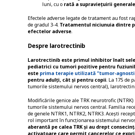
luni, cu o
rată a supravieţuirii generale
Efectele adverse legate de tratament au fost rap
de gradul 3-4.
Tratamentul niciunuia dintre pa
efectelor adverse
.
Despre larotrectinib
Larotrectinib este primul inhibitor înalt sel
pediatrici cu tumori pozitive pentru fuziuni
este
prima terapie utilizată “tumor-agnosti
pentru adulţi, cât şi pentru copii
. La 175 de p
tumorile sistemului nervos central), larotrectin
Modificările genice ale TRK neurotrofic (NTRK) s
tumorile sistemului nervos central. Familia re
de genele NTRK1, NTRK2, NTRK3. Acești receptor
rol important în funcționarea sistemului nervo
aberantă pe calea TRK și au drept consecin
activatoare care permit cancerelor ce expr