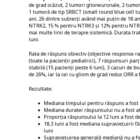
de grad scăzut, 2 tumori glioneuronale, 2 tumor
1
tumoră de tip SRBCT (small round blue cell t
ani, 26 dintre subiecţi având mai puţin de 18 a
NTRK2, 15 % pentru NTRK3 şi 12% pentru NTRK3.
mai multe linii de terapie sistemică. Durata trat
luni.
Rata de răspuns obiectiv (objective response rat
(toate la pacienţii pediatrici), 7 răspunsuri par
stabilă (15 pacienţi peste 6 luni), 3 cazuri de b
de 26%, iar la cei cu gliom de grad redus ORR a 
Rezultate:
Mediana timpului pentru răspuns a fost d
Mediana duratei răspunsului nu a fost at
Proporția răspunsului la 12 luni a fost d
18,3 luni a fost mediana supravieţuirii f
luni
Supravieţuirea generală mediană nu a fos