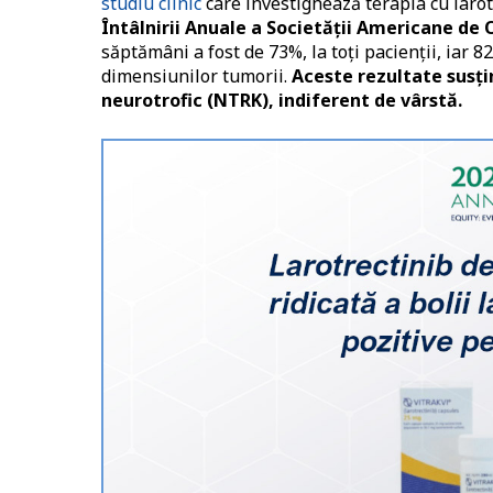
studiu clinic
care investighează terapia cu larot
Întâlnirii Anuale a Societății Americane de 
săptămâni a fost de 73%, la toţi pacienţii, iar 
dimensiunilor tumorii.
Aceste rezultate susţi
neurotrofic (NTRK), indiferent de vârstă.