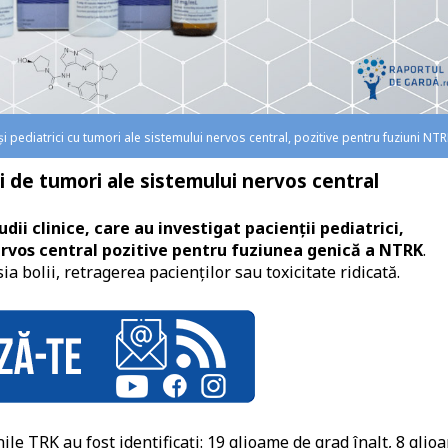
 și pediatrici cu tumori ale sistemului nervos central, pozitive pentru fuziuni NT
ri de tumori ale sistemului nervos central
dii clinice, care au investigat pacienţii pediatrici,
nervos central pozitive pentru fuziunea genică a NTRK
.
a bolii, retragerea pacienţilor sau toxicitate ridicată.
le TRK au fost identificaţi: 19 glioame de grad înalt, 8 glio