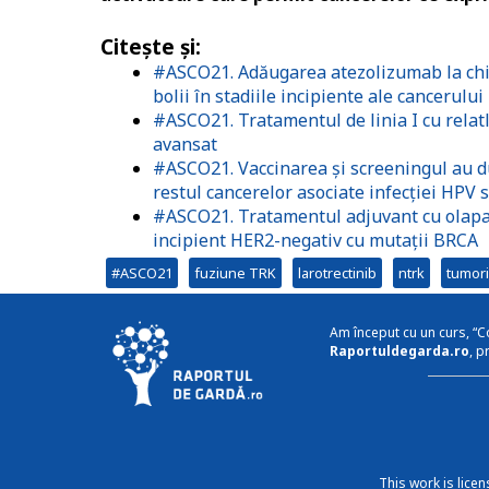
Citeşte şi:
#ASCO21. Adăugarea atezolizumab la chim
bolii în stadiile incipiente ale cancerul
#ASCO21. Tratamentul de linia I cu rela
avansat
#ASCO21. Vaccinarea și screeningul au du
restul cancerelor asociate infecției HPV 
#ASCO21. Tratamentul adjuvant cu olapari
incipient HER2-negativ cu mutații BRCA
#ASCO21
fuziune TRK
larotrectinib
ntrk
tumor
Am început cu un curs, “C
Raportuldegarda.ro
, p
This work is lice