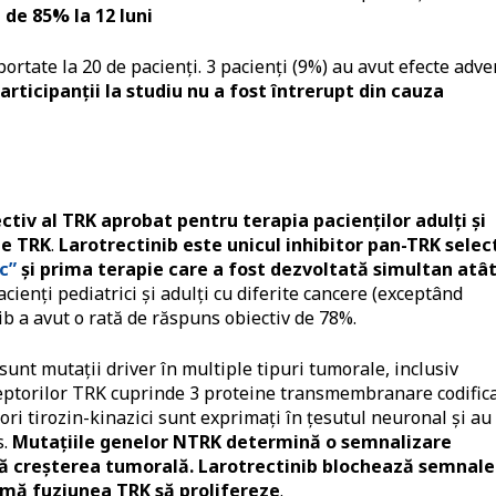
 de 85% la 12 luni
ortate la 20 de pacienţi. 3 pacienţi (9%) au avut efecte adve
rticipanţii la studiu nu a fost întrerupt din cauza
ectiv al TRK aprobat pentru terapia pacienţilor adulţi şi
le TRK
.
Larotrectinib este unicul inhibitor pan-TRK select
c”
şi prima terapie care a fost dezvoltată simultan atâ
acienţi pediatrici şi adulţi cu diferite cancere (exceptând
ib a avut o rată de răspuns obiectiv de 78%.
unt mutaţii driver în multiple tipuri tumorale, inclusiv
ceptorilor TRK cuprinde 3 proteine transmembranare codific
i tirozin-kinazici sunt exprimați în țesutul neuronal și au
s.
Mutaţiile genelor NTRK determină o semnalizare
ţă creșterea tumorală. Larotrectinib blochează semnale
imă fuziunea TRK să prolifereze
.