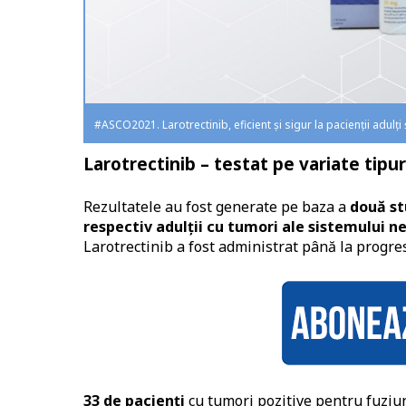
#ASCO2021. Larotrectinib, eficient și sigur la pacienţii adulți
Larotrectinib – testat pe variate tipu
Rezultatele au fost generate pe baza a
două stu
respectiv adulţii cu tumori ale sistemului 
Larotrectinib a fost administrat până la progresi
33 de pacienţi
cu tumori pozitive pentru fuziuni