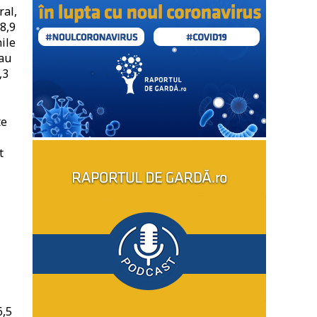
ral,
 8,9
ile
sau
,3
te
t
6,5