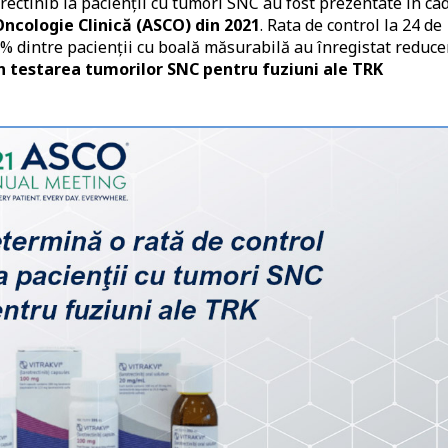
rectinib la pacienţii cu tumori SNC au fost prezentate în ca
Oncologie Clinică (ASCO) din 2021
. Rata de control la 24 de
82% dintre pacienţii cu boală măsurabilă au înregistat reduc
n testarea tumorilor SNC pentru fuziuni ale TRK