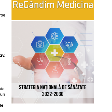
rse
iv,
t
ate
 un
le