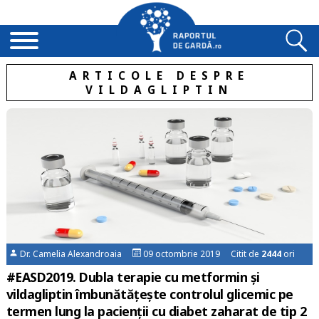
ARTICOLE DESPRE
VILDAGLIPTIN
Dr. Camelia Alexandroaia
09 octombrie 2019 Citit de
2444
ori
#EASD2019. Dubla terapie cu metformin și
vildagliptin îmbunătățește controlul glicemic pe
termen lung la pacienții cu diabet zaharat de tip 2