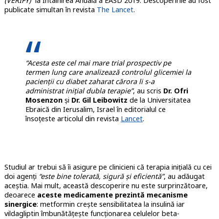
(VERIFY)”
la Întâlnirea Anuală a EASD 2019. Descoperirile au fost
publicate simultan în revista
The Lancet
.
“Acesta este cel mai mare trial prospectiv pe
termen lung care analizează controlul glicemiei la
pacienţii cu diabet zaharat cărora li s-a
administrat iniţial dubla terapie”
, au scris
Dr. Ofri
Mosenzon
şi
Dr. Gil Leibowitz
de la Universitatea
Ebraică din Ierusalim, Israel în editorialul ce
însoţeste articolul din revista
Lancet
.
Studiul ar trebui să îi asigure pe clinicieni că terapia iniţială cu cei
doi agenţi
“este bine tolerată, sigură şi eficientă”
, au adăugat
aceştia. Mai mult, această descoperire nu este surprinzătoare,
deoarece
aceste medicamente prezintă mecanisme
sinergice
: metformin creşte sensibilitatea la insulină iar
vildagliptin îmbunătăţeşte funcţionarea celulelor beta-