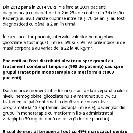
Din 2012 până în 2014 VERIFY a înrolat 2001 pacienţi
diagnosticaţi cu diabet de tip 2 în 254 de centre din 34 de ţări.
Pacienţii au avut vârste cuprinse între 18 şi 70 de ani şi au fost
diagnosticaţi cu până la 2 ani în urmă.
În cazul acestor pacienţi, intervalul valorilor hemoglobinei
glicozilate a fost îngust, între 6,5% şi 7,5%. Valorile indicelui de
masă corporală au variat de la 22 la 40 kg/m².
Pacienţii au fost distribuiţi aleatoriu spre grupul cu
tratament combinat timpuriu (998 de pacienţi) sau spre
grupul tratat prin monoterapie cu metformin (1003
pacienţi).
Dacă în orice moment între 6 luni şi 5 ani de la începutul trialului
nivelul hemoglobinei glicozilate nu s-a menţinut sub 7% cu
tratament iniţial (confirmat la două vizite consecutive
programate la 13 săptămâni distanţă între ele), pacienţilor din
grupul în monoterapie cu metformin li s-a administrat şi
vildagliptin 50 mg de două ori pe zi (în loc de placebo).
Riscul de eşec al terapiei a fost cu 49% mai scăzut pentru