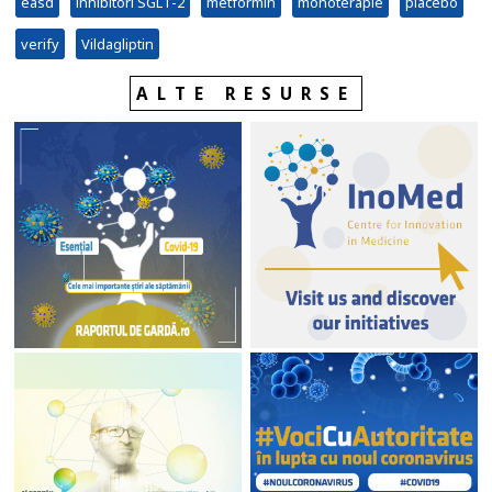
easd
inhibitori SGLT-2
metformin
monoterapie
placebo
verify
Vildagliptin
ALTE RESURSE