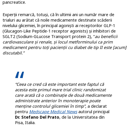
pancreatice.
Experții remarcă, totuşi, că în ultimii ani un număr mare de
trialuri au arătat că noile medicamente destinate scăderii
nivelului glicemiei, în principal agonişti ai receptorilor GLP-1
(Glucagon-Like Peptide-1 receptor agonists) şi inhibitori de
SGLT2 (Sodium-GLucose Transport protein 2), “
au beneficii
cardiovasculare şi renale, şi locul metforminului ca prim
medicament pentru toţi pacienţii cu diabet de tip II este [acum]
discutabil.”
“Ceea ce cred că este important este faptul că
acesta este primul mare trial clinic randomizat
care arată că o combinație de două medicamente
administrate anterior în monoterapie poate
menţine controlul glicemiei în timp”
, a declarat
pentru
Medscape Medical News
autorul principal
Dr. Stefano Del Prato
, de la Universitatea din
Pisa, Italia.