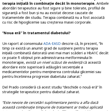
terapia iniţială în combinaţie decât în monoterapie.
Ambele
abordări terapeutice au fost sigure şi bine tolerate, profilul de
siguranță a fost bun şi nu au existat decese cauzate de
tratamentele din studiu. Terapia combinată nu a fost asociată
cu risc de hipoglicemie sau creşterea masei corporale.
“Noua eră” în tratamentul diabetului?
Un raport al consensului
ADA-EASD
descrie că, în prezent, “în
timp ce există un anumit grad de susţinere pentru terapia
iniţială combinată datorată unei mai mari scăderi a HbA1C decât
ce poate fi obţinut prin administrarea metforminului în
monoterapie,
există un nivel scăzut de evidenţă
că această
abordare este superioară adăugării secvenţiale a
medicamentelor pentru menţinerea controlului glicemiei sau
pentru încetinirea progresiei diabetului zaharat.”
Del Prado consideră că acest studiu “deschide o nouă eră” în
strategiile terapeutice pentru diabetul zaharat.
“Este nevoie de cercetări suplimentare pentru a afla dacă
această combinaţie timpurie de tratament ar trebui aplicată