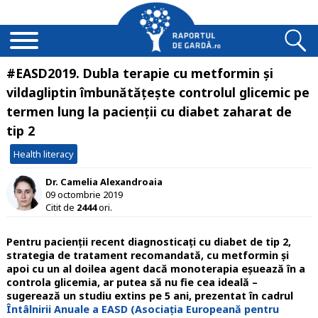
#EASD2019. Dubla terapie cu metformin și
vildagliptin îmbunătățește controlul glicemic pe
termen lung la pacienții cu diabet zaharat de
tip 2
Health literacy
Dr. Camelia Alexandroaia
09 octombrie 2019
Citit de
2444
ori.
Pentru pacienţii recent diagnosticaţi cu diabet de tip 2,
strategia de tratament recomandată, cu metformin și
apoi cu un al doilea agent dacă monoterapia eşuează în a
controla glicemia, ar putea să nu fie cea ideală –
sugerează un studiu extins pe 5 ani, prezentat în cadrul
Întâlnirii Anuale a EASD (Asociaţia Europeană pentru