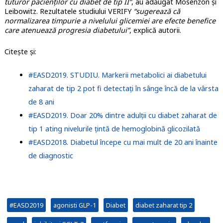
tuturor pacienţilor cu diabet de tip II”
, au adăugat Mosenzon şi
Leibowitz. Rezultatele studiului VERIFY
“sugerează că
normalizarea timpurie a nivelului glicemiei are efecte benefice
care atenuează progresia diabetului”
, explică autorii.
Citeşte şi:
#EASD2019. STUDIU. Markerii metabolici ai diabetului
zaharat de tip 2 pot fi detectați în sânge încă de la vârsta
de 8 ani
#EASD2019. Doar 20% dintre adulții cu diabet zaharat de
tip 1 ating nivelurile țintă de hemoglobină glicozilată
#EASD2018. Diabetul începe cu mai mult de 20 ani înainte
de diagnostic
#EASD2019
agonisti GLP-1
Diabet
diabet zaharat tip 2