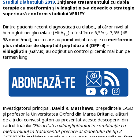
Studiul Diabetului) 2019
. Inițierea tratamentului cu dubla
terapie cu metformin și vildagliptin s-a dovedit o strategie
superioară conform studiului VERIFY.
Dintre pacienţii recent diagnosticați cu diabet, al căror nivel al
hemoglobinei glicozilate (HbA
) a fost între 6,5% şi 7,5% (48 –
1C
58 mmol/mol), aceia care au primit iniţial terapie cu
metformin
plus inhibitor de dipeptidil peptidaza 4 (DPP-4)
–
vildagliptin
(Galvus) au obținut un control glicemic mai bun pe
termen lung.
Investigatorul principal,
David R. Matthews
, preşedintele EASD
şi profesor la Universitatea Oxford din Marea Britanie, alături
de alţi doi coinvestigatori au prezentat aceste descoperiri din
cadrul trialului
“Eficacitatea vildagliptinului în combinaţie cu
metforminul în tratamentul precoce al diabetului de tip 2