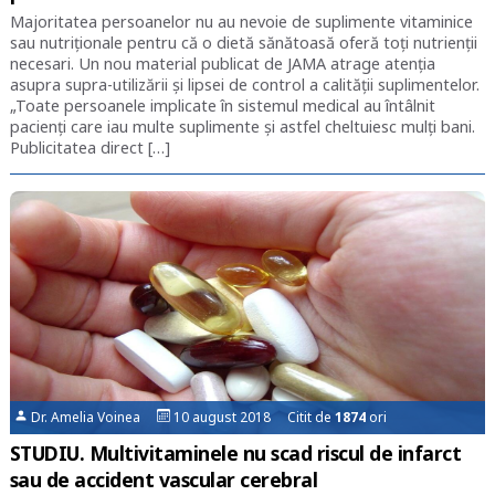
Majoritatea persoanelor nu au nevoie de suplimente vitaminice
sau nutriționale pentru că o dietă sănătoasă oferă toți nutrienții
necesari. Un nou material publicat de JAMA atrage atenția
asupra supra-utilizării și lipsei de control a calității suplimentelor.
„Toate persoanele implicate în sistemul medical au întâlnit
pacienți care iau multe suplimente și astfel cheltuiesc mulți bani.
Publicitatea direct […]
Dr. Amelia Voinea
10 august 2018 Citit de
1874
ori
STUDIU. Multivitaminele nu scad riscul de infarct
sau de accident vascular cerebral