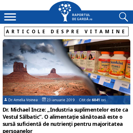
ARTICOLE DESPRE VITAMINE
Dr. Amelia Voinea
23 ianuarie 2019 Citit de
6041
ori
Dr. Michael Incze: „Industria suplimentelor este ca
Vestul Sălbatic”. O alimentație sănătoasă este o
sursă suficientă de nutrienți pentru majoritatea
persoanelor