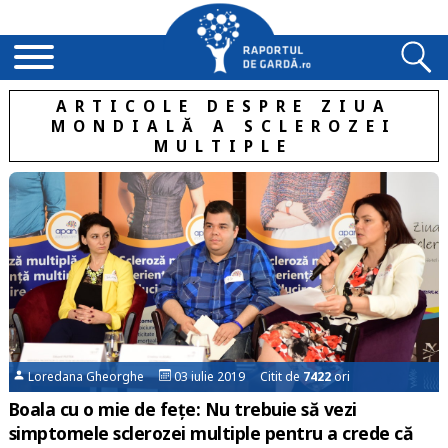
ARTICOLE DESPRE ZIUA
MONDIALĂ A SCLEROZEI
MULTIPLE
Loredana Gheorghe
03 iulie 2019 Citit de
7422
ori
Boala cu o mie de fețe: Nu trebuie să vezi
simptomele sclerozei multiple pentru a crede că