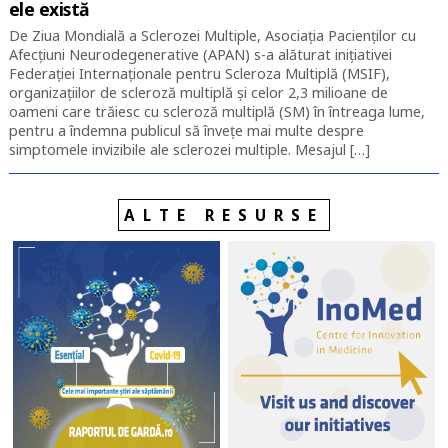
ele există
De Ziua Mondială a Sclerozei Multiple, Asociația Pacienților cu
Afecțiuni Neurodegenerative (APAN) s-a alăturat inițiativei
Federației Internaționale pentru Scleroza Multiplă (MSIF),
organizațiilor de scleroză multiplă și celor 2,3 milioane de
oameni care trăiesc cu scleroză multiplă (SM) în întreaga lume,
pentru a îndemna publicul să învețe mai multe despre
simptomele invizibile ale sclerozei multiple. Mesajul […]
ALTE RESURSE