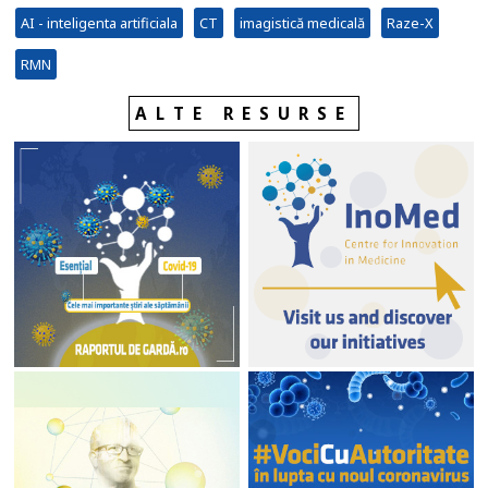
AI - inteligenta artificiala
CT
imagistică medicală
Raze-X
RMN
ALTE RESURSE