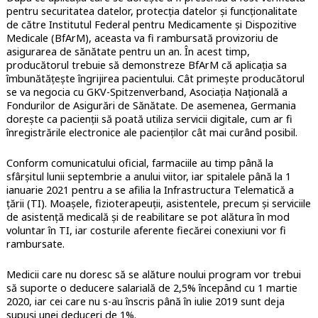
pentru securitatea datelor, protecția datelor și funcționalitate
de către Institutul Federal pentru Medicamente și Dispozitive
Medicale (BfArM), aceasta va fi rambursată provizoriu de
asigurarea de sănătate pentru un an. În acest timp,
producătorul trebuie să demonstreze BfArM că aplicația sa
îmbunătățește îngrijirea pacientului. Cât primește producătorul
se va negocia cu GKV-Spitzenverband, Asociația Națională a
Fondurilor de Asigurări de Sănătate. De asemenea, Germania
dorește ca pacienții să poată utiliza servicii digitale, cum ar fi
înregistrările electronice ale pacienților cât mai curând posibil.
Conform comunicatului oficial, farmaciile au timp până la
sfârșitul lunii septembrie a anului viitor, iar spitalele până la 1
ianuarie 2021 pentru a se afilia la Infrastructura Telematică a
țării (TI). Moașele, fizioterapeuții, asistentele, precum și serviciile
de asistență medicală și de reabilitare se pot alătura în mod
voluntar în TI, iar costurile aferente fiecărei conexiuni vor fi
rambursate.
Medicii care nu doresc să se alăture noului program vor trebui
să suporte o deducere salarială de 2,5% începând cu 1 martie
2020, iar cei care nu s-au înscris până în iulie 2019 sunt deja
supuși unei deduceri de 1%.