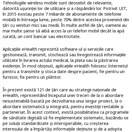
Tehnologiile wireless mobile sunt deosebit de relevante,
datorită ușurinței lor de utilizare și a răspândirii lor. Potrivit UIT,
în 2015 existau peste 7 miliarde de abonamente de telefonie
mobilă în întreaga lume, peste 70% dintre acestea provenind din
țări cu venituri mici sau medii. În multe astfel de țări, oamenii au
mai multe șanse să aibă acces la un telefon mobil decât la apă
curată, un cont bancar sau electricitate.
Aplicațiile eHealth reprezintă software-ul și serviciile care
gestionează, transmit, stochează sau înregistrează informațiile
utilizate în livrarea actului medical, la plata sau la păstrarea
evidenței. În mod obișnuit, aplicațiile eHealth folosesc Internetul
pentru a transmite și stoca date despre pacient, fie pentru un
furnizor, fie pentru un plătitor.
În prezent există 121 de țări care au strategii naționale de
eHealth, reprezentând începutul unei treceri de la o abordare
nesustenabilă bazată pe dezvoltarea unui singur proiect, la o
abordare sistematică și integrată, pentru investiții rentabile și
parteneriat. În acest context, există posibilitatea ca programele
de sănătate digitală să fie implementate sistematic, bazându-se
pe soluții standardizate și interoperabile, cu creșterea
interesului de a împărtăși informațiile deținute și de a adopta