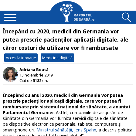
Începând cu 2020, medicii din Germania vor
putea prescrie pacienților aplicații digitale, ale
căror costuri de utilizare vor fi rambursate
Acces la inovație
Medicina digitală
Adriana Boată
13 noiembrie 2019
Citit de
5182
ori.
Începând cu anul 2020, medicii din Germania vor putea
prescrie pacienților aplicații digitale, care vor putea fi
rambursate prin sistemul național de sănătate, a anunțat
Parlamentul Germaniei.
Astfel, companiile de asigurări de
sănătate din Germania vor furniza servicii digitale de sănătate
pe dispozitive electronice personale, tablete, computere și
smartphone-uri.
Ministrul sănătății, Jens Spahn
, a descris politica
drept „prima de acest fel la nivel global”.