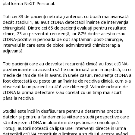
platforma NeXT Personal.
Toți cei 33 de pacienți netratați anterior, cu boală mai avansată
decât stadiul 1, au avut ctDNA detectabil înainte de intervenția
chirurgicală. Dintre cei 65 de pacienți evaluați pentru rezultate
clinice, 23 au prezentat recurență, iar 87% dintre aceștia erau
ctDNA-pozitivi în perioada de opt săptămâni post-chirurgie,
intervalul în care este de obicei administrată chimioterapia
adjuvantă.
Toți pacienții care au dezvoltat recurență clinică au fost ctDNA-
pozitivi înainte ca aceasta să fie confirmată prin imagistică, cu o
medie de 198 de zile în avans. În unele cazuri, recurența ctDNA a
fost detectată cu peste un an înainte de recidiva clinică, cum s-a
observat la un pacient cu 416 zile diferență. Valorile ridicate de
ctDNA la prima detectare s-au corelat cu un timp mai scurt
până la recidivă.
Studiul este încă în desfășurare pentru a determina precizia
datelor și pentru a fundamenta viitoare studii prospective care
să integreze ctDNA în algoritmii de gestionare oncologică.
Totuși, autorii notează că lipsa unei intervenții directe în urma
detectării ctDNA constituie o limitare a studiului, acesta având