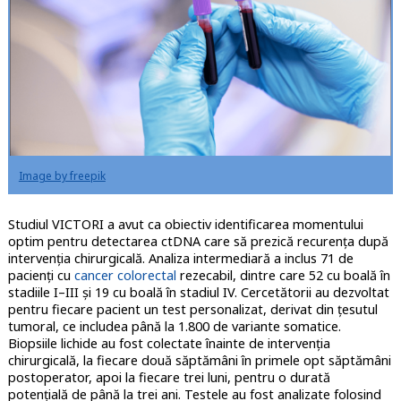
Image by freepik
Studiul VICTORI a avut ca obiectiv identificarea momentului
optim pentru detectarea ctDNA care să prezică recurența după
intervenția chirurgicală. Analiza intermediară a inclus 71 de
pacienți cu
cancer colorectal
rezecabil, dintre care 52 cu boală în
stadiile I–III și 19 cu boală în stadiul IV. Cercetătorii au dezvoltat
pentru fiecare pacient un test personalizat, derivat din țesutul
tumoral, ce includea până la 1.800 de variante somatice.
Biopsiile lichide au fost colectate înainte de intervenția
chirurgicală, la fiecare două săptămâni în primele opt săptămâni
postoperator, apoi la fiecare trei luni, pentru o durată
potențială de până la trei ani. Testele au fost analizate folosind