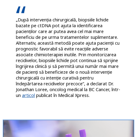
„După intervenția chirurgicală, biopsiile lichide
bazate pe ctDNA pot ajuta la identificarea
pacienților care ar putea avea cel mai mare
beneficiu de pe urma tratamentelor suplimentare.
Alternativ, această metodă poate ajuta pacienții cu
prognostic favorabil să evite reacțiile adverse
asociate chimioterapiei inutile. Prin monitorizarea
recidivelor, biopsiile lichide pot continua să sprijine
îngrijirea clinică și să permită unui număr mai mare
de pacienți să beneficieze de o nouă intervenție
chirurgicală cu intenție curativă pentru
îndepărtarea recidivelor precoce”, a declarat Dr.
Jonathan Loree, oncolog medical la BC Cancer, într-
un
articol
publicat în Medical Xpress.