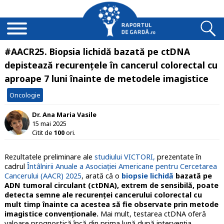
#AACR25. Biopsia lichidă bazată pe ctDNA
depistează recurențele în cancerul colorectal cu
aproape 7 luni înainte de metodele imagistice
Oncologie
Dr. Ana Maria Vasile
15 mai 2025
Citit de
100
ori.
Rezultatele preliminare ale
studiului VICTORI,
prezentate în
cadrul
Întâlnirii Anuale a Asociației Americane pentru Cercetarea
Cancerului (AACR) 2025
, arată că o
biopsie lichidă
bazată pe
ADN tumoral circulant (ctDNA), extrem de sensibilă, poate
detecta semne ale recurenței cancerului colorectal cu
mult timp înainte ca acestea să fie observate prin metode
imagistice convenționale.
Mai mult, testarea ctDNA oferă
valoare prognostică încă din prima lună după intervenția