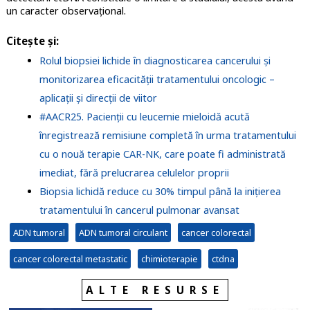
un caracter observațional.
Citește și:
Rolul biopsiei lichide în diagnosticarea cancerului și
monitorizarea eficacității tratamentului oncologic –
aplicații și direcții de viitor
#AACR25. Pacienții cu leucemie mieloidă acută
înregistrează remisiune completă în urma tratamentului
cu o nouă terapie CAR-NK, care poate fi administrată
imediat, fără prelucrarea celulelor proprii
Biopsia lichidă reduce cu 30% timpul până la inițierea
tratamentului în cancerul pulmonar avansat
ADN tumoral
ADN tumoral circulant
cancer colorectal
cancer colorectal metastatic
chimioterapie
ctdna
ALTE RESURSE