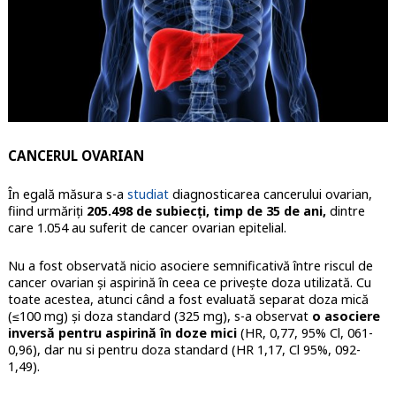
CANCERUL OVARIAN
În egală măsura s-a
studiat
diagnosticarea cancerului ovarian,
fiind urmăriți
205.498 de subiecți, timp de 35 de ani,
dintre
care 1.054 au suferit de cancer ovarian epitelial.
Nu a fost observată nicio asociere semnificativă între riscul de
cancer ovarian și aspirină în ceea ce privește doza utilizată. Cu
toate acestea, atunci când a fost evaluată separat doza mică
(≤100 mg) și doza standard (325 mg), s-a observat
o asociere
inversă pentru aspirină în doze mici
(HR, 0,77, 95% Cl, 061-
0,96), dar nu si pentru doza standard (HR 1,17, Cl 95%, 092-
1,49).