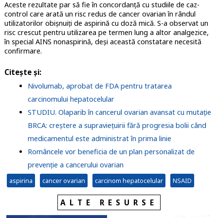
Aceste rezultate par să fie în concordanță cu studiile de caz-
control care arată un risc redus de cancer ovarian în rândul
utilizatorilor obișnuiți de aspirină cu doză mică. S-a observat un
risc crescut pentru utilizarea pe termen lung a altor analgezice,
în special AINS nonaspirină, deși această constatare necesită
confirmare.
Citește și:
Nivolumab, aprobat de FDA pentru tratarea
carcinomului hepatocelular
STUDIU. Olaparib în cancerul ovarian avansat cu mutație
BRCA: creștere a supraviețuirii fără progresia bolii când
medicamentul este administrat în prima linie
Româncele vor beneficia de un plan personalizat de
prevenție a cancerului ovarian
aspirina
cancer ovarian
carcinom hepatocelular
NSAID
ALTE RESURSE