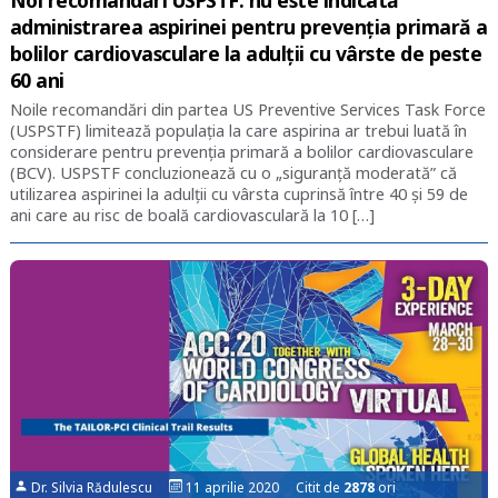
Noi recomandări USPSTF: nu este indicată
administrarea aspirinei pentru prevenția primară a
bolilor cardiovasculare la adulții cu vârste de peste
60 ani
Noile recomandări din partea US Preventive Services Task Force
(USPSTF) limitează populația la care aspirina ar trebui luată în
considerare pentru prevenția primară a bolilor cardiovasculare
(BCV). USPSTF concluzionează cu o „siguranță moderată” că
utilizarea aspirinei la adulții cu vârsta cuprinsă între 40 și 59 de
ani care au risc de boală cardiovasculară la 10 […]
Dr. Silvia Rădulescu
11 aprilie 2020 Citit de
2878
ori