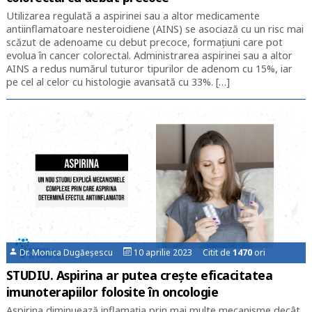
Utilizarea regulată a aspirinei sau a altor medicamente
antiinflamatoare nesteroidiene (AINS) se asociază cu un risc mai
scăzut de adenoame cu debut precoce, formaţiuni care pot
evolua în cancer colorectal. Administrarea aspirinei sau a altor
AINS a redus numărul tuturor tipurilor de adenom cu 15%, iar
pe cel al celor cu histologie avansată cu 33%. […]
Dr. Monica Dugăeșescu
10 aprilie 2023 Citit de
1470
ori
STUDIU. Aspirina ar putea crește eficacitatea
imunoterapiilor folosite în oncologie
Aspirina diminuează inflamaţia prin mai multe mecanisme decât