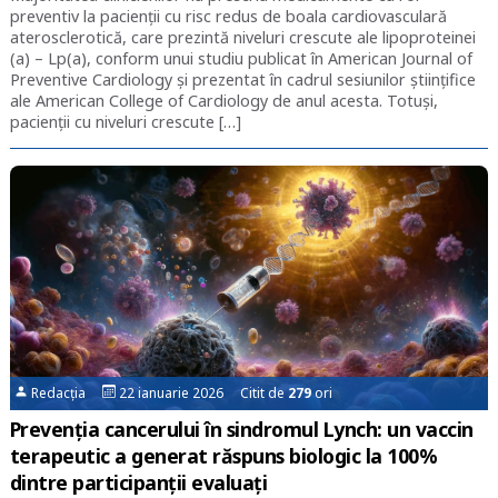
preventiv la pacienții cu risc redus de boala cardiovasculară
aterosclerotică, care prezintă niveluri crescute ale lipoproteinei
(a) – Lp(a), conform unui studiu publicat în American Journal of
Preventive Cardiology și prezentat în cadrul sesiunilor științifice
ale American College of Cardiology de anul acesta. Totuşi,
pacienții cu niveluri crescute […]
Redacția
22 ianuarie 2026 Citit de
279
ori
Prevenția cancerului în sindromul Lynch: un vaccin
terapeutic a generat răspuns biologic la 100%
dintre participanții evaluați