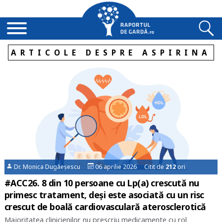
ARTICOLE DESPRE ASPIRINA
Dr. Monica Dugăeșescu
06 aprilie 2026 Citit de
212
ori
#ACC26. 8 din 10 persoane cu Lp(a) crescută nu
primesc tratament, deși este asociată cu un risc
crescut de boală cardiovasculară aterosclerotică
Majoritatea clinicienilor nu prescriu medicamente cu rol