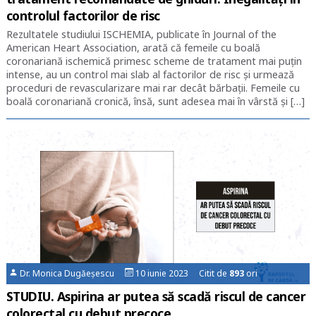
controlul factorilor de risc
Rezultatele studiului ISCHEMIA, publicate în Journal of the
American Heart Association, arată că femeile cu boală
coronariană ischemică primesc scheme de tratament mai puţin
intense, au un control mai slab al factorilor de risc şi urmează
proceduri de revascularizare mai rar decât bărbaţii. Femeile cu
boală coronariană cronică, însă, sunt adesea mai în vârstă şi […]
Dr. Monica Dugăeșescu
10 iunie 2023 Citit de
893
ori
STUDIU. Aspirina ar putea să scadă riscul de cancer
colorectal cu debut precoce