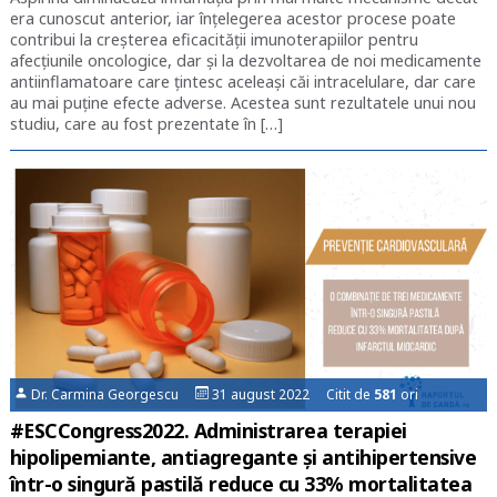
era cunoscut anterior, iar înţelegerea acestor procese poate
contribui la creşterea eficacităţii imunoterapiilor pentru
afecţiunile oncologice, dar şi la dezvoltarea de noi medicamente
antiinflamatoare care ţintesc aceleaşi căi intracelulare, dar care
au mai puţine efecte adverse. Acestea sunt rezultatele unui nou
studiu, care au fost prezentate în […]
Dr. Carmina Georgescu
31 august 2022 Citit de
581
ori
#ESCCongress2022. Administrarea terapiei
hipolipemiante, antiagregante și antihipertensive
într-o singură pastilă reduce cu 33% mortalitatea