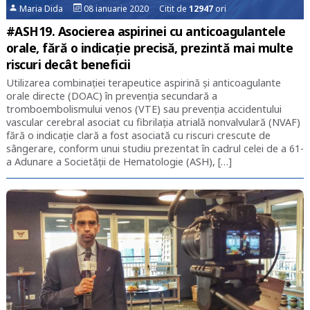
Maria Dida
08 ianuarie 2020 Citit de
12947
ori
#ASH19. Asocierea aspirinei cu anticoagulantele
orale, fără o indicație precisă, prezintă mai multe
riscuri decât beneficii
Utilizarea combinației terapeutice aspirină și anticoagulante
orale directe (DOAC) în prevenția secundară a
tromboembolismului venos (VTE) sau prevenția accidentului
vascular cerebral asociat cu fibrilația atrială nonvalvulară (NVAF)
fără o indicație clară a fost asociată cu riscuri crescute de
sângerare, conform unui studiu prezentat în cadrul celei de a 61-
a Adunare a Societății de Hematologie (ASH), […]