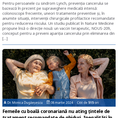
Pentru persoanele cu sindrom Lynch, prevenția cancerului se
bazează în prezent pe supraveghere medicală intensă:
colonoscopii frecvente, uneori tratamente preventive și, în
anumite situații, intervenții chirurgicale profilactice recomandate
pentru reducerea riscului. Un studiu publicat în Nature Medicine
propune însă o direcție nouă: un vaccin terapeutic, NOUS-209,
conceput pentru a preveni apariția cancerului prin eliminarea din
[…]
Dr. Monica Dugăeșescu
08 martie 2024 Citit de
515
ori
Femeile cu boală coronariană nu ating țintele de
tratament recomandate de ghiduri. Inegalități în