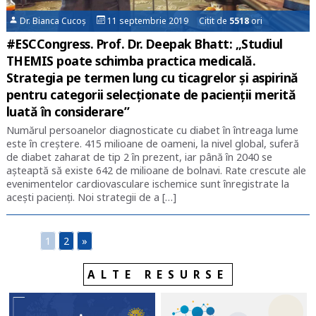
Dr. Bianca Cucoș
11 septembrie 2019 Citit de
5518
ori
#ESCCongress. Prof. Dr. Deepak Bhatt: „Studiul
THEMIS poate schimba practica medicală.
Strategia pe termen lung cu ticagrelor și aspirină
pentru categorii selecționate de pacienții merită
luată în considerare”
Numărul persoanelor diagnosticate cu diabet în întreaga lume
este în creștere. 415 milioane de oameni, la nivel global, suferă
de diabet zaharat de tip 2 în prezent, iar până în 2040 se
așteaptă să existe 642 de milioane de bolnavi. Rate crescute ale
evenimentelor cardiovasculare ischemice sunt înregistrate la
acești pacienți. Noi strategii de a […]
1
2
»
ALTE RESURSE