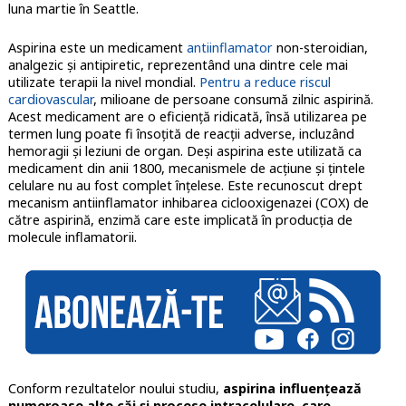
luna martie în Seattle.
Aspirina este un medicament
antiinflamator
non-steroidian,
analgezic și antipiretic, reprezentând una dintre cele mai
utilizate terapii la nivel mondial.
Pentru a reduce riscul
cardiovascular
, milioane de persoane consumă zilnic aspirină.
Acest medicament are o eficiență ridicată, însă utilizarea pe
termen lung poate fi însoțită de reacții adverse, incluzând
hemoragii și leziuni de organ. Deși aspirina este utilizată ca
medicament din anii 1800, mecanismele de acțiune și țintele
celulare nu au fost complet înţelese. Este recunoscut drept
mecanism antiinflamator inhibarea ciclooxigenazei (COX) de
către aspirină, enzimă care este implicată în producția de
molecule inflamatorii.
Conform rezultatelor noului studiu,
aspirina influenţează
numeroase alte căi şi procese intracelulare, care