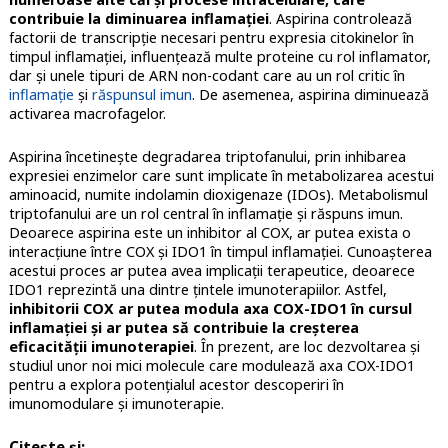
contribuie la diminuarea inflamaţiei
. Aspirina controlează
factorii de transcripţie necesari pentru expresia citokinelor în
timpul inflamaţiei, influenţează multe proteine cu rol inflamator,
dar şi unele tipuri de ARN non-codant care au un rol critic în
inflamaţie
şi
răspunsul imun
. De asemenea, aspirina diminuează
activarea macrofagelor.
Aspirina încetineşte degradarea triptofanului, prin inhibarea
expresiei enzimelor care sunt implicate în metabolizarea acestui
aminoacid, numite indolamin dioxigenaze (IDOs). Metabolismul
triptofanului are un rol central în inflamaţie şi răspuns imun.
Deoarece aspirina este un inhibitor al COX, ar putea exista o
interacţiune între COX şi IDO1 în timpul inflamaţiei. Cunoaşterea
acestui proces ar putea avea implicaţii terapeutice, deoarece
IDO1 reprezintă una dintre ţintele imunoterapiilor. Astfel,
inhibitorii COX ar putea modula axa COX-IDO1 în cursul
inflamaţiei şi ar putea să contribuie la creşterea
eficacităţii imunoterapiei
. În prezent, are loc dezvoltarea şi
studiul unor noi mici molecule care modulează axa COX-IDO1
pentru a explora potenţialul acestor descoperiri în
imunomodulare şi imunoterapie.
Citeşte şi
: