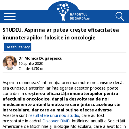
STUDIU. Aspirina ar putea crește eficacitatea
imunoterapiilor folosite în oncologie
Health literacy
Dr. Monica Dugăeșescu
10 aprilie 2023
Citit de
1470
ori.
Aspirina diminuează inflamaţia prin mai multe mecanisme decât
era cunoscut anterior, iar înţelegerea acestor procese poate
contribui la
creşterea eficacităţii imunoterapiilor pentru
afecţiunile oncologice, dar şi la dezvoltarea de noi
medicamente antiinflamatoare care ţintesc aceleaşi căi
intracelulare, dar care au mai puţine efecte adverse
.
Acestea sunt
rezultatele unui nou studiu
, care au fost
prezentate în cadrul
Discover BMB
, întâlnirea anuală a Societății
Americane de Biochimie și Biologie Moleculară, care a avut loc în