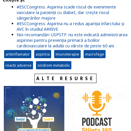
#ESCCongress. Aspirina scade riscul de evenimente
vasculare la pacienții cu diabet, dar crește riscul
sângerărilor majore
#ESCCongress. Aspirina nu a redus apariția infarctului și
AVC în studiul ARRIVE
Noi recomandări USPSTF: nu este indicată administrarea
aspirinei pentru prevenția primară a bolilor
cardiovasculare la adulții cu vârste de peste 60 ani
antiinflamator
aspirina
imunoterapie
macrofage
reactii adverse
sindrom metabolic
ALTE RESURSE