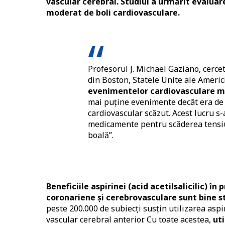
vascular cerebral. Studiul a urmărit evaluarea
moderat de boli cardiovasculare.
Profesorul J. Michael Gaziano, cerc
din Boston, Statele Unite ale Americii
evenimentelor cardiovasculare ma
mai puține evenimente decât era de 
cardiovascular scăzut. Acest lucru s-
medicamente pentru scăderea tensiunii
boală”.
Beneficiile aspirinei (acid acetilsalicilic) î
coronariene și cerebrovasculare sunt bine st
peste 200.000 de subiecți susțin utilizarea aspir
vascular cerebral anterior. Cu toate acestea,
ut