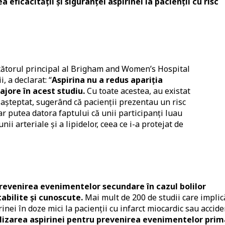
 eficacității și siguranței aspirinei la pacienții cu risc
etătorul principal al Brigham and Women’s Hospital
, a declarat: “
Aspirina nu a redus apariția
jore în acest studiu.
Cu toate acestea, au existat
așteptat, sugerând că pacienții prezentau un risc
ar putea datora faptului că unii participanți luau
 arteriale și a lipidelor, ceea ce i-a protejat de
n prevenirea evenimentelor secundare în cazul bolilor
abilite și cunoscute.
Mai mult de 200 de studii care implic
inei în doze mici la pacienții cu infarct miocardic sau accide
ilizarea aspirinei pentru prevenirea evenimentelor pri