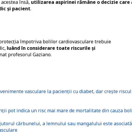
 acestea însă,
utilizarea aspirinei rămâne o decizie care 
dic și pacient
.
 protecția împotriva bolilor cardiovasculare trebuie
dic,
luând în considerare toate riscurile și
onat profesorul Gaziano.
enimente vasculare la pacienții cu diabet, dar crește riscul
ii pot indica un risc mai mare de mortalitate din cauza bol
torul cărbunelui, a lemnului sau mangalului este asociată
asculare