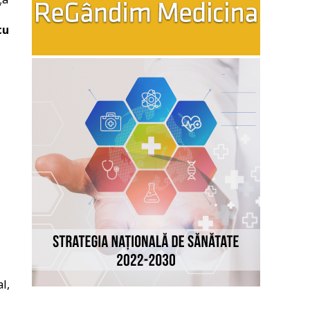
cu
l,