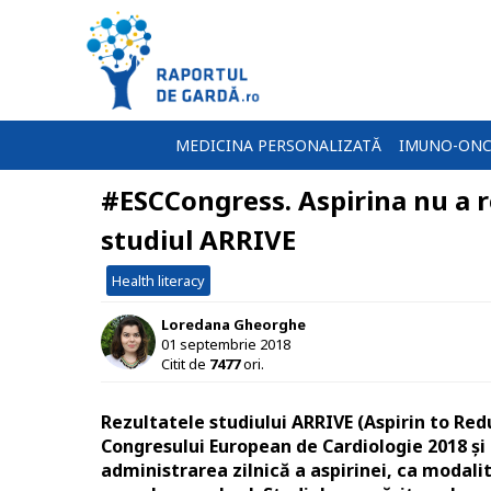
MEDICINA PERSONALIZATĂ
IMUNO-ONC
#ESCCongress. Aspirina nu a re
studiul ARRIVE
Health literacy
Loredana Gheorghe
01 septembrie 2018
Citit de
7477
ori.
Rezultatele studiului ARRIVE (Aspirin to Redu
Congresului European de Cardiologie 2018 și
administrarea zilnică a aspirinei, ca modali