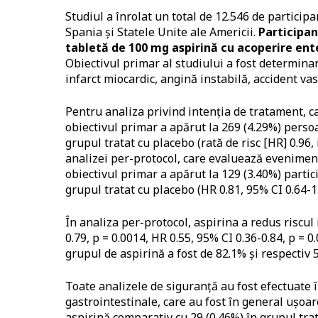
Studiul a înrolat un total de 12.546 de participa
Spania și Statele Unite ale Americii.
Participan
tabletă de 100 mg aspirină cu acoperire ent
Obiectivul primar al studiului a fost determina
infarct miocardic, angină instabilă, accident vas
Pentru analiza privind intenția de tratament, c
obiectivul primar a apărut la 269 (4.29%) perso
grupul tratat cu placebo (rată de risc [HR] 0.96, 
analizei per-protocol, care evaluează evenimen
obiectivul primar a apărut la 129 (3.40%) partic
grupul tratat cu placebo (HR 0.81, 95% CI 0.64-1.
În analiza per-protocol, aspirina a redus riscul 
0.79, p = 0.0014, HR 0.55, 95% CI 0.36-0.84, p = 0
grupul de aspirină a fost de 82.1% și respectiv 
Toate analizele de siguranță au fost efectuate 
gastrointestinale, care au fost în general ușoar
aspirină comparativ cu 29 (0.46%) în grupul trat