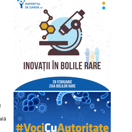
l
ală