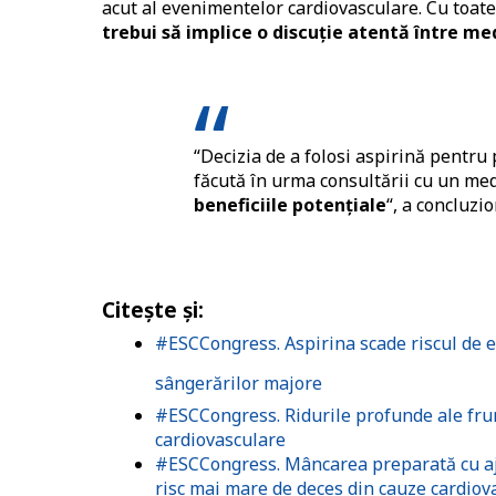
acut al evenimentelor cardiovasculare. Cu toate
trebui să implice o discuție atentă între me
“Decizia de a folosi aspirină pentru
făcută în urma consultării cu un me
beneficiile potențiale
“, a concluzi
Citește și:
#ESCCongress. Aspirina scade riscul de ev
sângerărilor majore
#ESCCongress. Ridurile profunde ale frunț
cardiovasculare
#ESCCongress. Mâncarea preparată cu aju
risc mai mare de deces din cauze cardiov