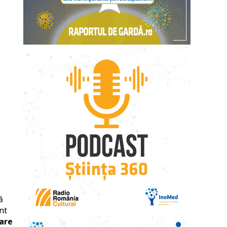
ă
nt
mare