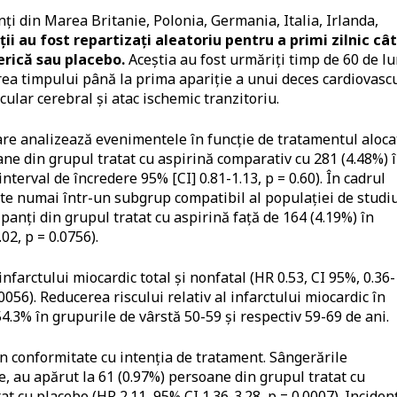
nți din Marea Britanie, Polonia, Germania, Italia, Irlanda,
ții au fost repartizați aleatoriu pentru a primi zilnic câ
erică sau placebo.
Aceștia au fost urmăriți timp de 60 de lu
rea timpului până la prima apariție a unui deces cardiovascu
cular cerebral și atac ischemic tranzitoriu.
are analizează evenimentele în funcție de tratamentul aloca
ane din grupul tratat cu aspirină comparativ cu 281 (4.48%) 
interval de încredere 95% [CI] 0.81-1.13, p = 0.60). În cadrul
te numai într-un subgrup compatibil al populației de studiu
ipanți din grupul tratat cu aspirină față de 164 (4.19%) în
02, p = 0.0756).
infarctului miocardic total și nonfatal (HR 0.53, CI 95%, 0.36-
.0056). Reducerea riscului relativ al infarctului miocardic în
54.3% în grupurile de vârstă 50-59 și respectiv 59-69 de ani.
în conformitate cu intenția de tratament. Sângerările
e, au apărut la 61 (0.97%) persoane din grupul tratat cu
at cu placebo (HR 2.11, 95% CI 1.36-3.28, p = 0.0007). Inciden