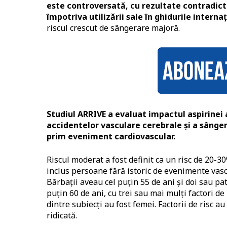
este controversată, cu rezultate contradicto
împotriva utilizării sale în ghidurile interna
riscul crescut de sângerare majoră.
Studiul ARRIVE a evaluat impactul aspirinei 
accidentelor vasculare cerebrale și a sângeră
prim eveniment cardiovascular.
Riscul moderat a fost definit ca un risc de 20-
inclus persoane fără istoric de evenimente vascu
Bărbații aveau cel puțin 55 de ani și doi sau pat
puțin 60 de ani, cu trei sau mai mulți factori de 
dintre subiecți au fost femei. Factorii de risc au
ridicată.