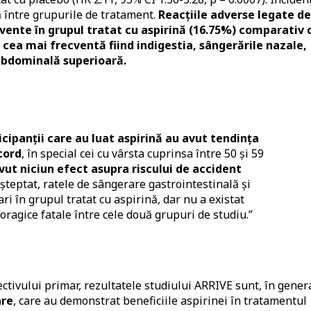
ă între grupurile de tratament.
Reacțiile adverse legate de
nte în grupul tratat cu aspirină (16.75%) comparativ 
cea mai frecventă fiind indigestia, sângerările nazale,
abdominală superioară.
icipanții care au luat aspirină au avut tendința
cord
, în special cei cu vârsta cuprinsa între 50 și 59
ut niciun efect asupra riscului de accident
șteptat, ratele de sângerare gastrointestinală și
i în grupul tratat cu aspirină, dar nu a existat
ragice fatale între cele două grupuri de studiu.”
ctivului primar, rezultatele studiului ARRIVE sunt, în genera
are
, care au demonstrat beneficiile aspirinei în tratamentul