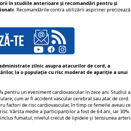
rii în studiile anterioare și recomandări pentru și
țional
e. Recomandările contra utilizării aspirinei precizează
administrate zilnic asupra atacurilor de cord, a
rilor, la o populație cu risc moderat de apariție a unui
30% pentru un eveniment cardiovascular în zece ani. Studiul a
lare, cum ar fi accident vascular cerebral sau atac de cord.
ru factori de risc cardiovascular, în timp ce femeile aveau ce
risc. Vârsta medie a participanților a fost de 64 ani, iar 30%
 inclus fumatul, nivelul crecut de lipidele și tensiunea arteri