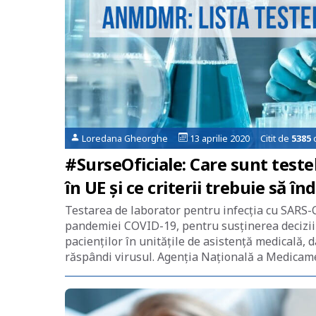
Loredana Gheorghe
13 aprilie 2020 Citit de
5385
o
#SurseOficiale: Care sunt test
în UE și ce criterii trebuie să 
Testarea de laborator pentru infecția cu SARS
pandemiei COVID-19, pentru susținerea deciziilor
pacienților în unitățile de asistență medicală, 
răspândi virusul. Agenția Națională a Medicame