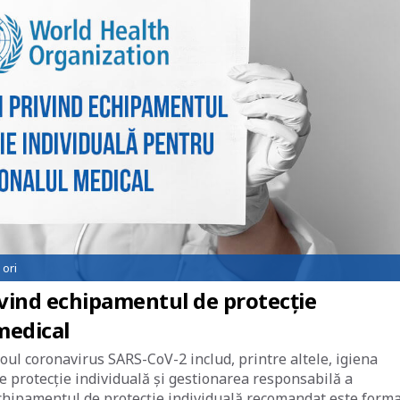
ori
ivind echipamentul de protecție
medical
noul coronavirus SARS-CoV-2 includ, printre altele, igiena
e protecție individuală și gestionarea responsabilă a
chipamentul de protecție individuală recomandat este form