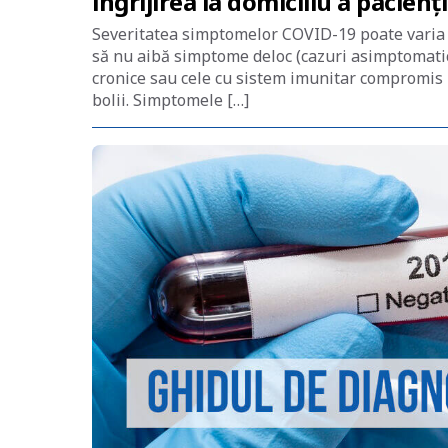
îngrijirea la domiciliu a pacie
Severitatea simptomelor COVID-19 poate varia d
să nu aibă simptome deloc (cazuri asimptomatice
cronice sau cele cu sistem imunitar compromis 
bolii. Simptomele […]