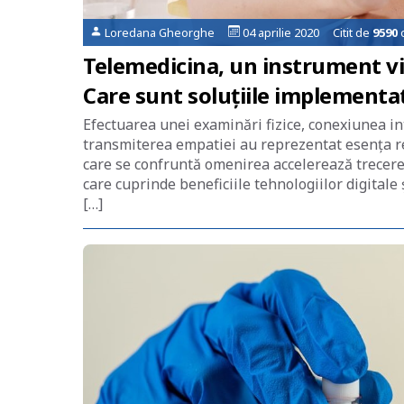
Loredana Gheorghe
04 aprilie 2020 Citit de
9590
o
Telemedicina, un instrument v
Care sunt soluțiile implementa
Efectuarea unei examinări fizice, conexiunea in
transmiterea empatiei au reprezentat esența r
care se confruntă omenirea accelerează trecerea
care cuprinde beneficiile tehnologiilor digitale 
[…]