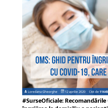
Loredana Gheorghe
12 aprilie 2020 Citit de
11645
#SurseOficiale: Recomandările 