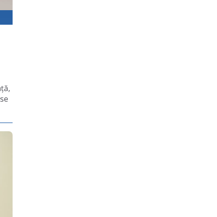
ță,
 se