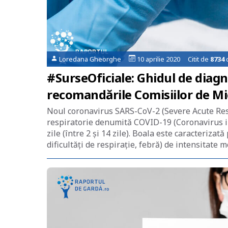
Loredana Gheorghe
10 aprilie 2020 Citit de
8734
o
#SurseOficiale: Ghidul de diag
recomandările Comisiilor de M
Noul coronavirus SARS-CoV-2 (Severe Acute Res
respiratorie denumită COVID-19 (Coronavirus in
zile (între 2 și 14 zile). Boala este caracteriz
dificultăți de respirație, febră) de intensitate