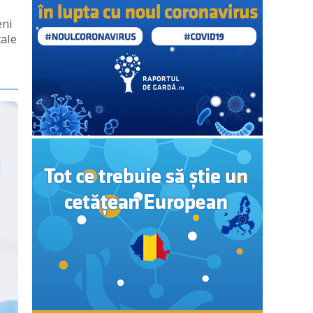
eni
cale