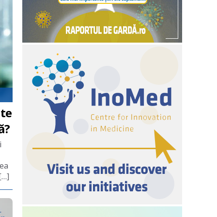
ate
ă?
i
tea
[…]