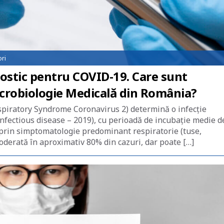
ri
nostic pentru COVID-19. Care sunt
icrobiologie Medicală din România?
piratory Syndrome Coronavirus 2) determină o infecție
fectious disease – 2019), cu perioadă de incubație medie d
ată prin simptomatologie predominant respiratorie (tuse,
 moderată în aproximativ 80% din cazuri, dar poate […]