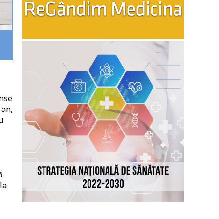
inse
 an,
u
ă
la