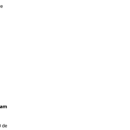
re
ram
0 de