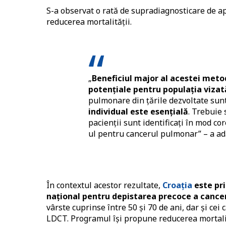
S-a observat o rată de supradiagnosticare de a
reducerea mortalității.
„
Beneficiul major al acestei met
potențiale pentru populația vizat
pulmonare din țările dezvoltate sunt
individual este esențială
. Trebuie
pacienții sunt identificați în mod co
ul pentru cancerul pulmonar” – a a
În contextul acestor rezultate,
Croația
este pr
național pentru depistarea precoce a cance
vârste cuprinse între 50 și 70 de ani, dar și cei 
LDCT. Programul își propune reducerea mortalit