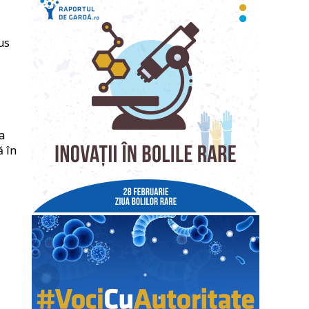
us
a
ă în