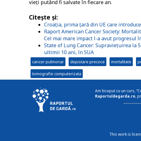
vieți putând fi salvate în fiecare an.
Citește și:
Croația, prima țară din UE care introdu
Raport American Cancer Society: Mortalita
Cel mai mare impact l-a avut progresul î
State of Lung Cancer: Supraviețuirea la 5
ultimii 10 ani, în SUA
cancer pulmonar
depistare precoce
mortalitate
p
tomografie computerizata
Am început cu un curs, “C
Raportuldegarda.ro
, p
This work is lice