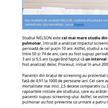
Noi rezultate ale studiului NELSON, confirmă eficacitatea s
semnificativ rata mortalității. Sursa:
freepik
Studiul NELSON este
cel mai mare studiu din
pulmonar
, întrucât a analizat impactul screen
perioadă de cel puțin 10 ani. Astfel, studiul a 
între 50 și 74 de ani, care au fost supuși period
3 ani și 5,5 ani (sugerând faptul că
un interval 
fost analizați deloc. Procesul, inițiat în anul 20
Pacienții din brațul de screening au prezentat 
față de 4,91 la 1000 de persoane-ani. Cei care 
mortalitate mai mici: 2,5 decese comparativ cu 
rapoartele inițiale ale studiului, care au arăta
pacienții supuși screening-ului. Astfel, se est
pulmonar au fost prevenite ca urmare a patru r