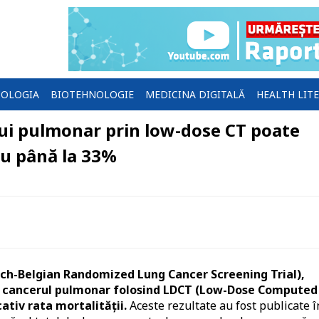
OLOGIA
BIOTEHNOLOGIE
MEDICINA DIGITALĂ
HEALTH LIT
ui pulmonar prin low-dose CT poate
cu până la 33%
tch-Belgian Randomized Lung Cancer Screening Trial),
ru cancerul pulmonar folosind LDCT (Low-Dose Computed
tiv rata mortalității.
Aceste rezultate au fost publicate î