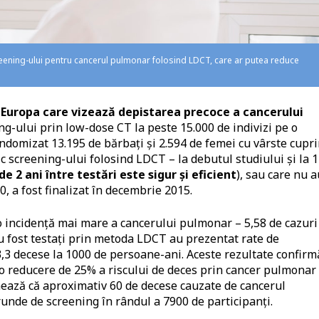
creening-ului pentru cancerul pulmonar folosind LDCT, care ar putea reduce
 Europa care vizează depistarea precoce a cancerului
ing-ului prin low-dose CT la peste 15.000 de indivizi pe o
randomizat 13.195 de bărbați și 2.594 de femei cu vârste cupr
ic screening-ului folosind LDCT – la debutul studiului și la 1
de 2 ani între testări este sigur și eficient
), sau care nu a
00, a fost finalizat în decembrie 2015.
o incidență mai mare a cancerului pulmonar – 5,58 de cazuri
au fost testați prin metoda LDCT au prezentat rate de
3,3 decese la 1000 de persoane-ani. Aceste rezultate confirm
t o reducere de 25% a riscului de deces prin cancer pulmonar 
imează că aproximativ 60 de decese cauzate de cancerul
unde de screening în rândul a 7900 de participanți.