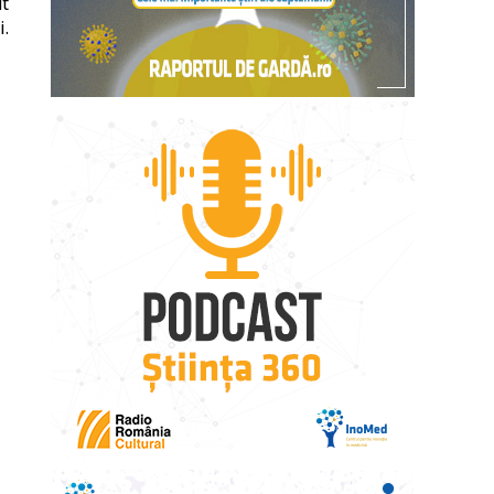
ut
i.