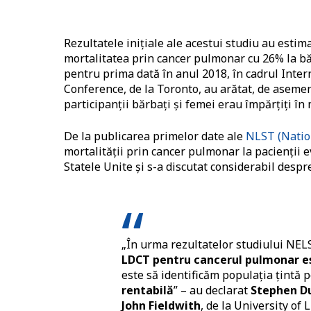
Rezultatele inițiale ale acestui studiu au estima
mortalitatea prin cancer pulmonar cu 26% la băr
pentru prima dată în anul 2018, în cadrul Inter
Conference, de la Toronto, au arătat, de aseme
participanții bărbați și femei erau împărțiți în
De la publicarea primelor date ale
NLST (Natio
mortalității prin cancer pulmonar la pacienții 
Statele Unite și s-a discutat considerabil despre
„În urma rezultatelor studiului NE
LDCT pentru cancerul pulmonar e
este să identificăm populația țintă 
rentabilă
” – au declarat
Stephen Du
John Fieldwith
, de la University of 