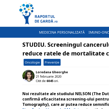
MEDICINA PERSONALIZATĂ
IMUNO-ONC
STUDIU. Screeningul cancerul
reduce ratele de mortalitate 
Oncologie
Prevenție
Loredana Gheorghe
21 februarie 2020
Citit de
6045
ori.
Noi rezultate ale studiului NELSON (The Du
confirmă eficacitatea screening-ului pent
Tomography), care ar putea reduce semnifica