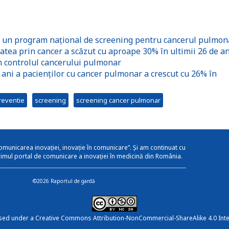
ce un program național de screening pentru cancerul pulmon
tea prin cancer a scăzut cu aproape 30% în ultimii 26 de an
n controlul cancerului pulmonar
 ani a pacienților cu cancer pulmonar a crescut cu 26% în
reventie
screening
screening cancer pulmonar
omunicarea inovației, inovație în comunicare”. Și am continuat cu
rimul portal de comunicare a inovației în medicină din România.
©2026 Raportul de gardă
nsed under a
Creative Commons Attribution-NonCommercial-ShareAlike 4.0 Inte