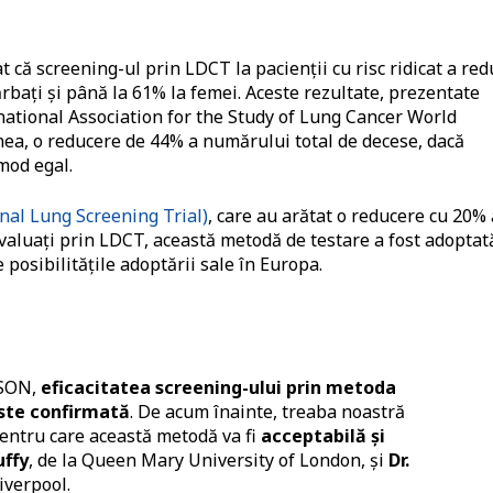
t că screening-ul prin LDCT la pacienții cu risc ridicat a red
bați și până la 61% la femei. Aceste rezultate, prezentate
national Association for the Study of Lung Cancer World
nea, o reducere de 44% a numărului total de decese, dacă
 mod egal.
nal Lung Screening Trial)
, care au arătat o reducere cu 20% 
evaluați prin LDCT, această metodă de testare a fost adoptat
 posibilitățile adoptării sale în Europa.
LSON,
eficacitatea screening-ului prin metoda
ste confirmată
. De acum înainte, treaba noastră
pentru care această metodă va fi
acceptabilă și
ffy
, de la Queen Mary University of London, și
Dr.
Liverpool.