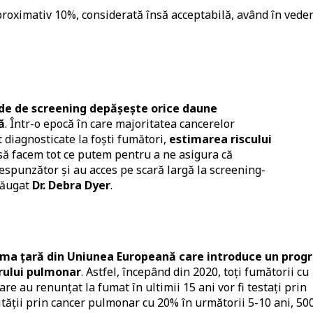
proximativ 10%, considerată însă acceptabilă, având în vede
ode de screening depășește orice daune
ă
. Într-o epocă în care majoritatea cancerelor
 diagnosticate la foști fumători,
estimarea riscului
 să facem tot ce putem pentru a ne asigura că
respunzător și au acces pe scară largă la screening-
dăugat
Dr. Debra Dyer
.
ima țară din Uniunea Europeană care introduce un prog
rului pulmonar
. Astfel, începând din 2020, toți fumătorii cu
care au renunțat la fumat în ultimii 15 ani vor fi testați prin
ății prin cancer pulmonar cu 20% în următorii 5-10 ani, 50