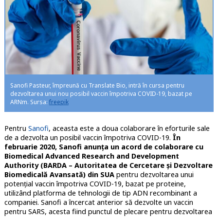
Sanofi Pasteur, împreună cu Translate Bio, intră în cursa pentru
dezvoltarea unui nou posibil vaccin împotriva COVID-19, bazat pe
ARNm. Sursa:
freepik
Pentru
Sanofi
, aceasta este a doua colaborare în eforturile sale
de a dezvolta un posibil vaccin împotriva COVID-19.
În
februarie 2020, Sanofi anunța un acord de colaborare cu
Biomedical Advanced Research and Development
Authority (BARDA – Autoritatea de Cercetare și Dezvoltare
Biomedicală Avansată) din SUA
pentru dezvoltarea unui
potențial vaccin împotriva COVID-19, bazat pe proteine,
utilizând platforma de tehnologii de tip ADN recombinant a
companiei. Sanofi a încercat anterior să dezvolte un vaccin
pentru SARS, acesta fiind punctul de plecare pentru dezvoltarea