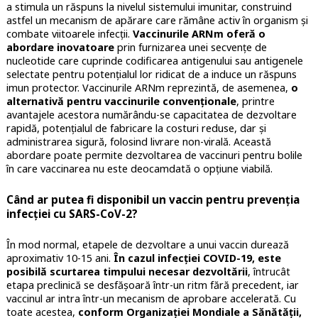
a stimula un răspuns la nivelul sistemului imunitar, construind
astfel un mecanism de apărare care rămâne activ în organism și
combate viitoarele infecții.
Vaccinurile ARNm oferă o
abordare inovatoare
prin furnizarea unei secvențe de
nucleotide care cuprinde codificarea antigenului sau antigenele
selectate pentru potențialul lor ridicat de a induce un răspuns
imun protector. Vaccinurile ARNm reprezintă, de asemenea,
o
alternativă pentru vaccinurile convenționale
, printre
avantajele acestora numărându-se capacitatea de dezvoltare
rapidă, potențialul de fabricare la costuri reduse, dar și
administrarea sigură, folosind livrare non-virală. Această
abordare poate permite dezvoltarea de vaccinuri pentru bolile
în care vaccinarea nu este deocamdată o opțiune viabilă.
Când ar putea fi disponibil un vaccin pentru prevenția
infecției cu SARS-CoV-2?
În mod normal, etapele de dezvoltare a unui vaccin durează
aproximativ 10-15 ani.
În cazul infecției COVID-19, este
posibilă scurtarea timpului necesar dezvoltării
, întrucât
etapa preclinică se desfășoară într-un ritm fără precedent, iar
vaccinul ar intra într-un mecanism de aprobare accelerată. Cu
toate acestea,
conform Organizației Mondiale a Sănătății,