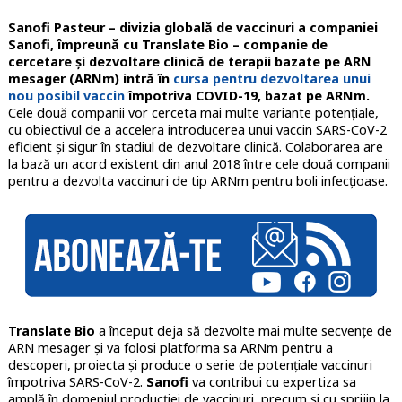
Sanofi Pasteur – divizia globală de vaccinuri a companiei
Sanofi, împreună cu Translate Bio – companie de
cercetare și dezvoltare clinică de terapii bazate pe ARN
mesager (ARNm) intră în
cursa pentru dezvoltarea unui
nou posibil vaccin
împotriva COVID-19, bazat pe ARNm.
Cele două companii vor cerceta mai multe variante potențiale,
cu obiectivul de a accelera introducerea unui vaccin SARS-CoV-2
eficient și sigur în stadiul de dezvoltare clinică. Colaborarea are
la bază un acord existent din anul 2018 între cele două companii
pentru a dezvolta vaccinuri de tip ARNm pentru boli infecțioase.
Translate Bio
a început deja să dezvolte mai multe secvențe de
ARN mesager și va folosi platforma sa ARNm pentru a
descoperi, proiecta și produce o serie de potențiale vaccinuri
împotriva SARS-CoV-2.
Sanofi
va contribui cu expertiza sa
amplă în domeniul producției de vaccinuri, precum și cu sprijin la