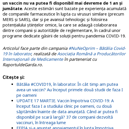
un vaccin nu va putea fi disponibil mai devreme de 1 an și
jumătate
. Aceste estimări sunt bazate pe experiența acumulată
de companiile farmaceutice în lupta cu virusuri similare (precum
MERS și SARS), dar și pe avansul tehnologic și folosirea
potențialului științelor omice, la care se adaugă colaborarea
dintre companii și autoritățile de reglementare, în cadrul unor
programe dedicate găsirii de soluții pentru pandemia COVID-19.
Articolul face parte din campania
#NuNeOprim – Bătălia Covid-
19 în laborator
, realizată de
Asociația Română a Producătorilor
Internaționali de Medicamente
în parteneriat cu
RaportuldeGarda.ro.
Citește și:
Bătălia #COVID19, în laborator. În cât timp am putea
avea un vaccin? Au început primele două studii de faza I
pe oameni
UPDATE 17 MARTIE. Vaccin împotriva COVID-19: A
început faza I a studiului clinic pe oameni, cu două
săptămâni înainte de data anunțată. Când ar putea fi
disponibil pe scară largă? 37 de companii dezvoltă
vaccinuri, în întreaga lume
EFPIA și-a anunțat angajamentul în lupta împotriva