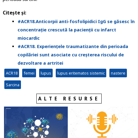
Citește și:
#ACR18.Anticorpii anti-fosfolipidici IgG se găsesc în
concentrație crescută la pacienții cu infarct
miocardic
#ACR18. Experiențele traumatizante din perioada
copilăriei sunt asociate cu creșterea riscului de
dezvoltare a artritei
ACR18
femei
lupus
lupus eritematos sistemic
nastere
Sarcina
ALTE RESURSE