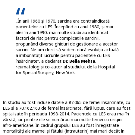
„În anii 1960 și 1970, sarcina era contraindicată
pacientelor cu LES. Începând cu anul 1980, și mai
ales în anii 1990, mai multe studii au identificat
factori de risc pentru complicațiile sarcinii,
propunând diverse ghiduri de gestionare a acestor
sarcini. Ne-am dorit să vedem dacă evoluția actuală
a îmbunătățit lucrurile pentru pacientele cu LES
însărcinate”, a declarat
Dr. Bella Mehta,
reumatolog și co-autor al studiului, de la Hospital
for Special Surgery, New York.
În studiu au fost incluse datele a 87.065 de femei însărcinate, cu
LES și a 70.162.163 de femei însărcinate, fără lupus, care au fost
spitalizate în perioada 1998-2014. Pacientele cu LES erau mai în
vârstă, iar printre ele se numărau mai multe femei cu origini
afro-americane. În cadrul grupului LES au fost înregistrate
mortalități ale mamei și fătului (intrauterin) mai mari decât în