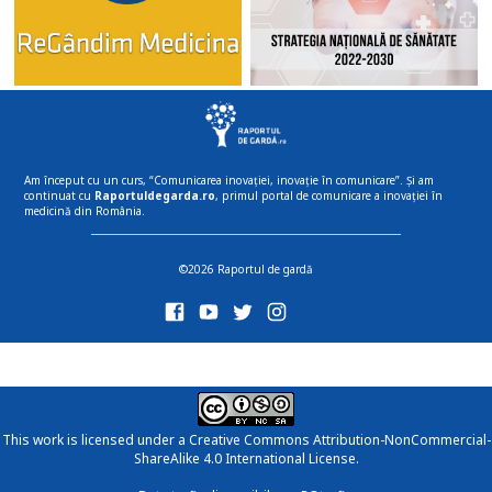
Am început cu un curs, “Comunicarea inovației, inovație în comunicare”. Și am
continuat cu
Raportuldegarda.ro
, primul portal de comunicare a inovației în
medicină din România.
©2026 Raportul de gardă
This work is licensed under a
Creative Commons Attribution-NonCommercial-
ShareAlike 4.0 International License
.