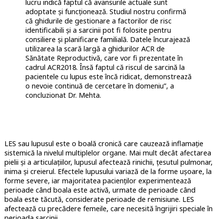
lucru indică faptul că avansurile actuale sunt
adoptate și funcționează. Studiul nostru confirmă
că ghidurile de gestionare a factorilor de risc
identificabili și a sarcinii pot fi folosite pentru
consiliere și planificare familială. Datele încurajează
utilizarea la scară largă a ghidurilor ACR de
Sănătate Reproductivă, care vor fi prezentate în
cadrul ACR2018. Însă faptul că riscul de sarcină la
pacientele cu lupus este încă ridicat, demonstrează
o nevoie continuă de cercetare în domeniu”, a
concluzionat Dr. Mehta.
LES sau lupusul este o boală cronică care cauzează inflamație
sistemică la nivelul multiplelor organe. Mai mult decât afectarea
pielii și a articulațiilor, lupusul afectează rinichii, țesutul pulmonar,
inima și creierul. Efectele lupusului variază de la forme ușoare, la
forme severe, iar majoritatea pacienților experimentează
perioade când boala este activă, urmate de perioade când
boala este tăcută, considerate perioade de remisiune. LES
afectează cu precădere femeile, care necesită îngrijiri speciale în
perioada sarcinii.