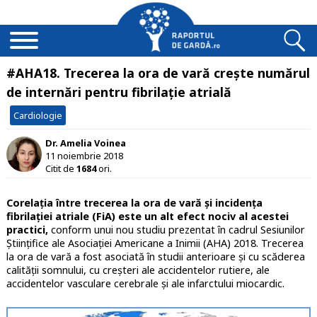
#AHA18. Trecerea la ora de vară crește numărul
de internări pentru fibrilație atrială
Cardiologie
Dr. Amelia Voinea
11 noiembrie 2018
Citit de
1684
ori.
Corelația între trecerea la ora de vară și incidența
fibrilației atriale (FiA) este un alt efect nociv al acestei
practici,
conform unui nou studiu prezentat în cadrul Sesiunilor
Științifice ale Asociației Americane a Inimii (AHA) 2018. Trecerea
la ora de vară a fost asociată în studii anterioare și cu scăderea
calității somnului, cu creșteri ale accidentelor rutiere, ale
accidentelor vasculare cerebrale și ale infarctului miocardic.