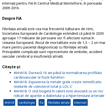
internați pentru FiA în Centrul Medical Montefiore, în perioada
2009-2016.
Despre FiA
Fibrilația atrială este cea mai frecventă tulburare de ritm,
Societatea Europeană de Cardiologie estimând că până în 2030
aproape 17 milioane de persoane vor fi afectate numai în
Uniunea Europeană. Riscul de mortalitate este de 1,5 – 2 ori mai
mare pentru pacienții diagnosticați cu fibrilație atrială.
Principalele complicații sunt reprezentate de embolie, accident
vascular cerebral și insuficiență atrială.
Citește și:
#AHA18. Durează 16 ani până la normalizarea profilului
cardiovascular la foștii fumători
#AHA18. Expunerea la metale grele crește semnificativ
nivelurile de colesterol total și LDL-C
#AHA18. O cină bogată în calorii este asociată cu un risc
ridicat de apariție a diabetului și a hipertensiunii arteriale
AHA18
cardiologie
fia
fibrilatie atriala
internari