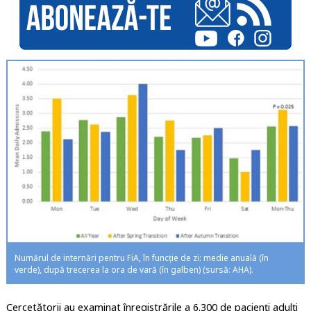
Numărul de internări pentru FiA, în funcție de zi: medie anuală (în
verde), după trecerea la ora de vară (în galben) (sursă: AHA).
Cercetătorii au examinat înregistrările a 6.300 de pacienți adulți