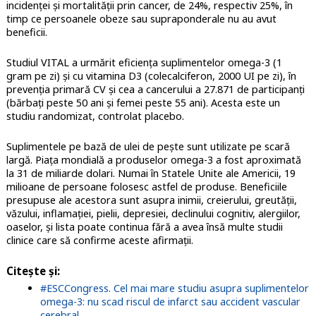
incidenței și mortalității prin cancer, de 24%, respectiv 25%, în
timp ce persoanele obeze sau supraponderale nu au avut
beneficii.
Studiul VITAL a urmărit eficiența suplimentelor omega-3 (1
gram pe zi) și cu vitamina D3 (colecalciferon, 2000 UI pe zi), în
prevenția primară CV și cea a cancerului a 27.871 de participanți
(bărbați peste 50 ani și femei peste 55 ani). Acesta este un
studiu randomizat, controlat placebo.
Suplimentele pe bază de ulei de pește sunt utilizate pe scară
largă. Piața mondială a produselor omega-3 a fost aproximată
la 31 de miliarde dolari. Numai în Statele Unite ale Americii, 19
milioane de persoane folosesc astfel de produse. Beneficiile
presupuse ale acestora sunt asupra inimii, creierului, greutății,
văzului, inflamației, pielii, depresiei, declinului cognitiv, alergiilor,
oaselor, și lista poate continua fără a avea însă multe studii
clinice care să confirme aceste afirmații.
Citește și:
#ESCCongress. Cel mai mare studiu asupra suplimentelor
omega-3: nu scad riscul de infarct sau accident vascular
cerebral