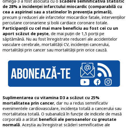
omega-3 a fost asociată cu o
scădere semnificativă statistic
de 28% a incidenței infarctului miocardic (comparabilă cu
cea a aspirinei sau a statinelor în prevenția primară)
,
precum și reduceri ale infarctelor miocardice fatale, intervențiilor
percutane coronariene și bolii cardiace coronare totale.
Participanții cu cel mai mare beneficiu au fost cei cu un
aport scăzut de pește
, de mai puțin de 1,5 porții pe
săptămână. Nu au fost înregistrate reduceri ale accidentelor
vasculare cerebrale, mortalității CV, incidenței cancerului,
mortalității prin cancer sau mortalității prin orice cauză.
Suplimentarea cu vitamina D3 a scăzut cu 25%
mortalitatea prin cancer
, dar nu a redus semnificativ
evenimentele cardiovasculare, incidența totală a cancerului sau
mortalitatea totală. O subanaliză în funcție de indicele de masă
corporală a arătat
beneficii ale persoanelor cu greutate
normală
. Aceștia au înregistrat scăderi semnificative ale