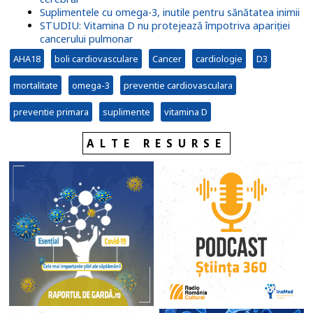
Suplimentele cu omega-3, inutile pentru sănătatea inimii
STUDIU: Vitamina D nu protejează împotriva apariției
cancerului pulmonar
AHA18
boli cardiovasculare
Cancer
cardiologie
D3
mortalitate
omega-3
preventie cardiovasculara
preventie primara
suplimente
vitamina D
ALTE RESURSE