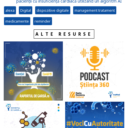
pacienții cu insuficiență cardiacă utilizând un algoritm AI
alexa
Digital
dispozitive digitale
management tratament
medicamente
reminder
ALTE RESURSE