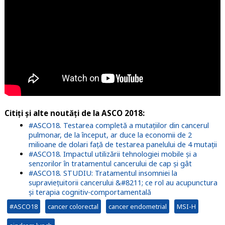
Citiți și alte noutăți de la ASCO 2018:
#ASCO18. Testarea completă a mutațiilor din cancerul
pulmonar, de la început, ar duce la economii de 2
milioane de dolari față de testarea panelului de 4 mutații
#ASCO18. Impactul utilizării tehnologiei mobile și a
senzorilor în tratamentul cancerului de cap și gât
#ASCO18. STUDIU: Tratamentul insomniei la
supraviețuitorii cancerului &#8211; ce rol au acupunctura
și terapia cognitiv-comportamentală
#ASCO18
cancer colorectal
cancer endometrial
MSI-H