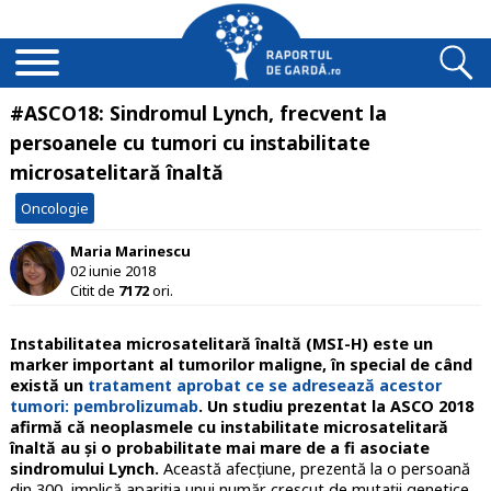
#ASCO18: Sindromul Lynch, frecvent la
persoanele cu tumori cu instabilitate
microsatelitară înaltă
Oncologie
Maria Marinescu
02 iunie 2018
Citit de
7172
ori.
Instabilitatea microsatelitară înaltă (MSI-H) este un
marker important al tumorilor maligne, în special de când
există un
tratament aprobat ce se adresează acestor
tumori: pembrolizumab
. Un studiu prezentat la ASCO 2018
afirmă că neoplasmele cu instabilitate microsatelitară
înaltă au și o probabilitate mai mare de a fi asociate
sindromului Lynch.
Această afecțiune, prezentă la o persoană
din 300, implică apariția unui număr crescut de mutații genetice,