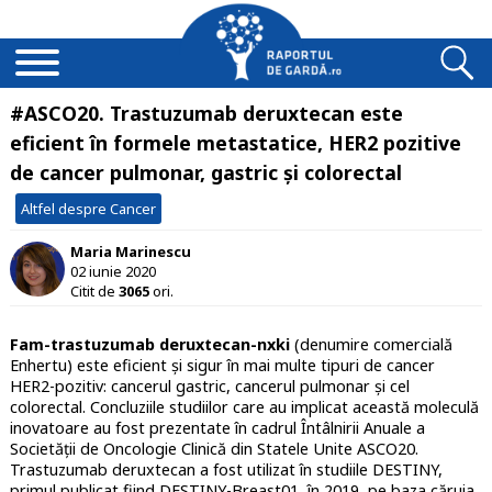
#ASCO20. Trastuzumab deruxtecan este
eficient în formele metastatice, HER2 pozitive
de cancer pulmonar, gastric și colorectal
Altfel despre Cancer
Maria Marinescu
02 iunie 2020
Citit de
3065
ori.
Fam-trastuzumab deruxtecan-nxki
(denumire comercială
Enhertu) este eficient și sigur în mai multe tipuri de cancer
HER2-pozitiv: cancerul gastric, cancerul pulmonar și cel
colorectal. Concluziile studiilor care au implicat această moleculă
inovatoare au fost prezentate în cadrul Întâlnirii Anuale a
Societății de Oncologie Clinică din Statele Unite ASCO20.
Trastuzumab deruxtecan a fost utilizat în studiile DESTINY,
primul publicat fiind DESTINY-Breast01, în 2019, pe baza căruia