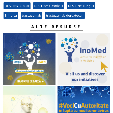
DESTINY-CRC01
DESTINY-Gastric01
DESTINY-Lung01
Enhertu
trastuzumab
trastuzumab deruxtecan
ALTE RESURSE