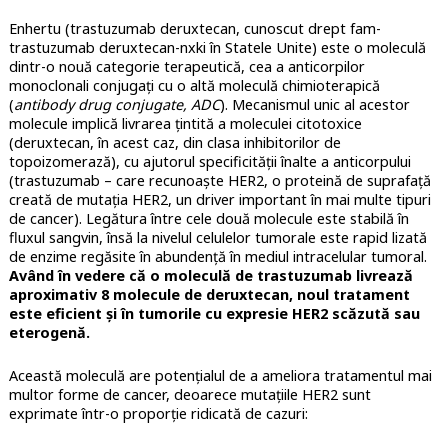
Enhertu (trastuzumab deruxtecan, cunoscut drept fam-
trastuzumab deruxtecan-nxki în Statele Unite) este o moleculă
dintr-o nouă categorie terapeutică, cea a anticorpilor
monoclonali conjugați cu o altă moleculă chimioterapică
(
antibody drug conjugate, ADC
). Mecanismul unic al acestor
molecule implică livrarea țintită a moleculei citotoxice
(deruxtecan, în acest caz, din clasa inhibitorilor de
topoizomerază), cu ajutorul specificității înalte a anticorpului
(trastuzumab – care recunoaște HER2, o proteină de suprafață
creată de mutația HER2, un driver important în mai multe tipuri
de cancer). Legătura între cele două molecule este stabilă în
fluxul sangvin, însă la nivelul celulelor tumorale este rapid lizată
de enzime regăsite în abundență în mediul intracelular tumoral.
Având în vedere că o moleculă de trastuzumab livrează
aproximativ 8 molecule de deruxtecan, noul tratament
este eficient și în tumorile cu expresie HER2 scăzută sau
eterogenă.
Această moleculă are potențialul de a ameliora tratamentul mai
multor forme de cancer, deoarece mutațiile HER2 sunt
exprimate într-o proporție ridicată de cazuri: