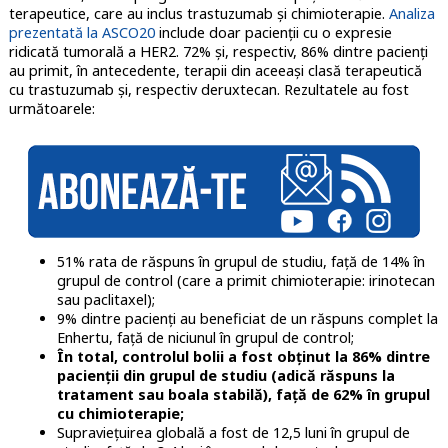
terapeutice, care au inclus trastuzumab și chimioterapie.
Analiza
prezentată la ASCO20
include doar pacienții cu o expresie
ridicată tumorală a HER2. 72% și, respectiv, 86% dintre pacienți
au primit, în antecedente, terapii din aceeași clasă terapeutică
cu trastuzumab și, respectiv deruxtecan. Rezultatele au fost
următoarele:
51% rata de răspuns în grupul de studiu, față de 14% în
grupul de control (care a primit chimioterapie: irinotecan
sau paclitaxel);
9% dintre pacienți au beneficiat de un răspuns complet la
Enhertu, față de niciunul în grupul de control;
În total, controlul bolii a fost obținut la 86% dintre
pacienții din grupul de studiu (adică răspuns la
tratament sau boala stabilă), față de 62% în grupul
cu chimioterapie;
Supraviețuirea globală a fost de 12,5 luni în grupul de