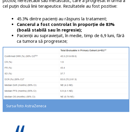
pozitiv, nerezecabil sau metastatic, care a progresat în urma a
cel puțin două linii terapeutice. Rezultatele au fost pozitive:
45.3% dintre pacienți au răspuns la tratament;
Cancerul a fost controlat în proporție de 83%
(boală stabilă sau în regresie);
Pacienții au supraviețuit, în medie, timp de 6,9 luni, fără
ca tumora să progreseze;
Sursa foto AstraZeneca