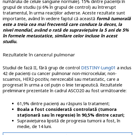
numărului de celule sanguine normale). 15% dintre pacienții în
grupul de studiu (și 6% în grupul de control) au întrerupt
tratamentul, în urma reacțiilor adverse. Aceste rezultate sunt
importante, având în vedere faptul că această
formă tumorală
este a treia cea mai frecventă care conduce la deces, la
nivel mondial, având o rată de supraviețuire la 5 ani de 5%
în formele metastatice, similare celor incluse în acest
studiu.
Rezultatele în cancerul pulmonar
Studiul de fază II, fără grup de control
DESTINY-Lung01
a inclus
42 de pacienți cu cancer pulmonar non-microcelular, non-
scuamos, HER2-pozitiv, nerezecabil sau metastatic, care a
progresat în urma a cel puțin o linie terapeutică. Rezultatele
preliminare prezentate în cadrul ASCO20 au fost următoarele:
61,9% dintre pacienți au răspuns la tratament;
Boala a fost considerată controlată (tumora
staționară sau în regresie) în 90,5% dintre cazuri;
Supraviețuirea lipsită de progresia tumorii a fost, în
medie, de 14 luni.