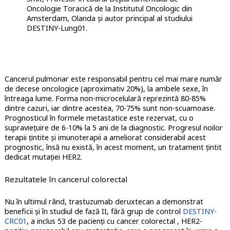
Oncologie Toracică de la Institutul Oncologic din
Amsterdam, Olanda și autor principal al studiului
DESTINY-Lung01.
Cancerul pulmonar este responsabil pentru cel mai mare număr
de decese oncologice (aproximativ 20%), la ambele sexe, în
întreaga lume. Forma non-microcelulară reprezintă 80-85%
dintre cazuri, iar dintre acestea, 70-75% sunt non-scuamoase.
Prognosticul în formele metastatice este rezervat, cu o
supraviețuire de 6-10% la 5 ani de la diagnostic. Progresul noilor
terapii țintite și imunoterapii a ameliorat considerabil acest
prognostic, însă nu există, în acest moment, un tratament țintit
dedicat mutației HER2.
Rezultatele în cancerul colorectal
Nu în ultimul rând, trastuzumab deruxtecan a demonstrat
beneficii și în studiul de fază II, fără grup de control
DESTINY-
CRC01
, a inclus 53 de pacienți cu cancer colorectal , HER2-