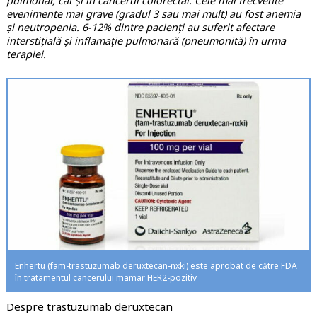
pulmonar, cât și în cancerul colorectal. Cele mai frecvente
evenimente mai grave (gradul 3 sau mai mult) au fost anemia
și neutropenia. 6-12% dintre pacienți au suferit afectare
interstițială și inflamație pulmonară (pneumonită) în urma
terapiei.
Enhertu (fam-trastuzumab deruxtecan-nxki) este aprobat de către FDA
în tratamentul cancerului mamar HER2-pozitiv
Despre trastuzumab deruxtecan