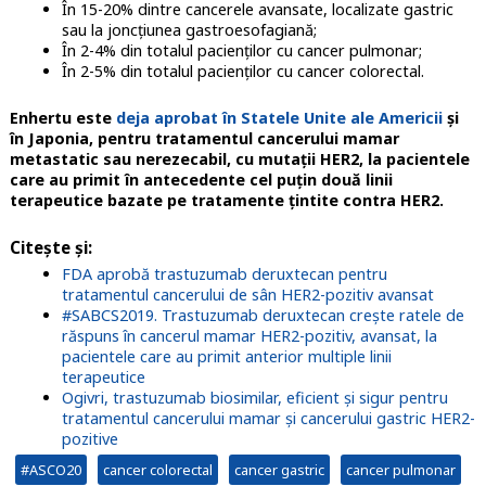
În 15-20% dintre cancerele avansate, localizate gastric
sau la joncțiunea gastroesofagiană;
În 2-4% din totalul pacienților cu cancer pulmonar;
În 2-5% din totalul pacienților cu cancer colorectal.
Enhertu este
deja aprobat în Statele Unite ale Americii
și
în Japonia, pentru tratamentul cancerului mamar
metastatic sau nerezecabil, cu mutații HER2, la pacientele
care au primit în antecedente cel puțin două linii
terapeutice bazate pe tratamente țintite contra HER2.
Citește și:
FDA aprobă trastuzumab deruxtecan pentru
tratamentul cancerului de sân HER2-pozitiv avansat
#SABCS2019. Trastuzumab deruxtecan crește ratele de
răspuns în cancerul mamar HER2-pozitiv, avansat, la
pacientele care au primit anterior multiple linii
terapeutice
Ogivri, trastuzumab biosimilar, eficient și sigur pentru
tratamentul cancerului mamar și cancerului gastric HER2-
pozitive
#ASCO20
cancer colorectal
cancer gastric
cancer pulmonar