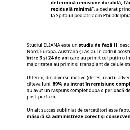
determină remisiune durabilă, făr
reziduală minimă
”, a declarat prin
la Spitalul pediatric din Philadelphia
Studiul ELIANA este un
studiu de fază II
, des
Nord, Europa, Australia și Asia). În cadrul acest
între 3 și 24 de ani
care au primit cel puțin o li
majoritatea au primit și transplant de celule st
Ulterior, din diverse motive (deces, reacții adver
câteva luni.
89% au intrat în remisiune comp
au avut un răspuns complet după o perioadă de 
post-perfuzie.
Un alt succes subliniat de cercetători este fapt
măsură să administreze corect și consecvent