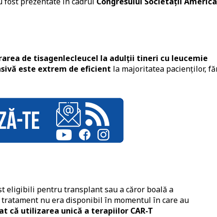
u fost prezentate în cadrul
Congresului Societații Americ
area de tisagenlecleucel la adulții tineri cu leucemie
sivă este extrem de eficient
la majoritatea pacienților, fă
st eligibili pentru transplant sau a căror boală a
t tratament nu era disponibil în momentul în care au
 că utilizarea unică a terapiilor CAR-T