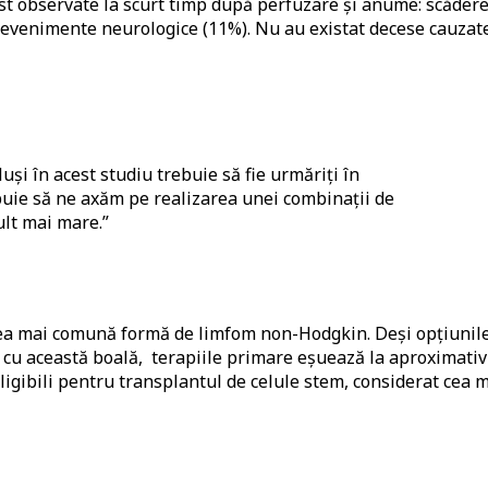
st observate la scurt timp după perfuzare și anume: scăder
, evenimente neurologice (11%). Nu au existat decese cauzat
luși în acest studiu trebuie să fie urmăriți în
buie să ne axăm pe realizarea unei combinații de
ult mai mare.”
cea mai comună formă de limfom non-Hodgkin. Deși opțiunil
 cu această boală, terapiile primare eșuează la aproximativ
eligibili pentru transplantul de celule stem, considerat cea 