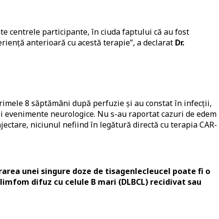
te centrele participante, în ciuda faptului că au fost
riență anterioară cu acestă terapie”, a declarat
Dr.
rimele 8 săptămâni după perfuzie și au constat în infecții,
 și evenimente neurologice. Nu s-au raportat cazuri de edem
jectare, niciunul nefiind în legătură directă cu terapia CAR- 
area unei singure doze de tisagenlecleucel poate fi o
 limfom difuz cu celule B mari (DLBCL) recidivat sau