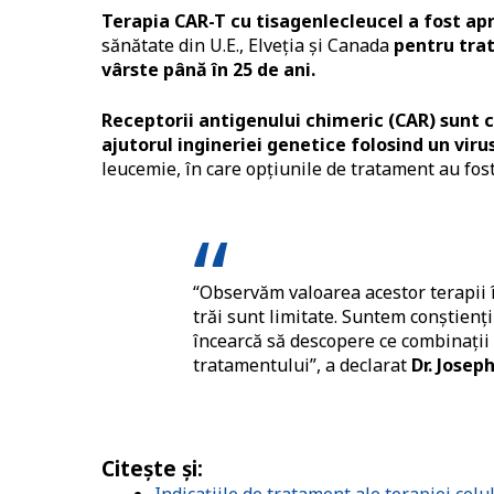
Terapia CAR-T cu tisagenlecleucel a fost ap
sănătate din U.E., Elveția și Canada
pentru trat
vârste până în 25 de ani.
Receptorii antigenului chimeric (CAR) sunt c
ajutorul ingineriei genetice folosind un viru
leucemie, în care opțiunile de tratament au fost
“Observăm valoarea acestor terapii î
trăi sunt limitate. Suntem conștienți 
încearcă să descopere ce combinații 
tratamentului”, a declarat
Dr. Josep
Citește și:
Indicațiile de tratament ale terapiei cel