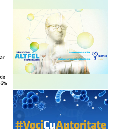
ă
iar
 de
(66%