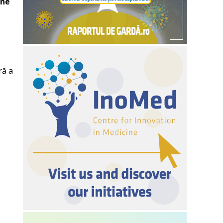
ane
ră a