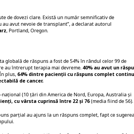
te de dovezi clare. Există un număr semnificativ de
u au avut nevoie de transplant”, a declarat autorul
arz
, Portland, Oregon.
ata globală de răspuns a fost de 54% în rândul celor 99 de
are au întrerupt terapia mai devreme.
40% au avut un răsp
 În plus,
64% dintre pacienții cu răspuns complet contin
ectabilă de cancer.
i-național (10 țări din America de Nord, Europa, Australia și
ienți, cu vârsta cuprinsă între 22 și 76
(media fiind de 56).
spuns parțial au ajuns la un răspuns complet, fapt ce sugere
mpului.