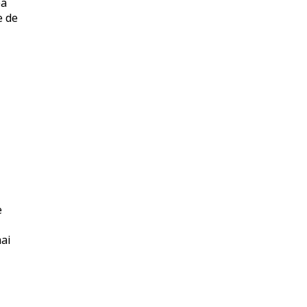
ea
e de
e
mai