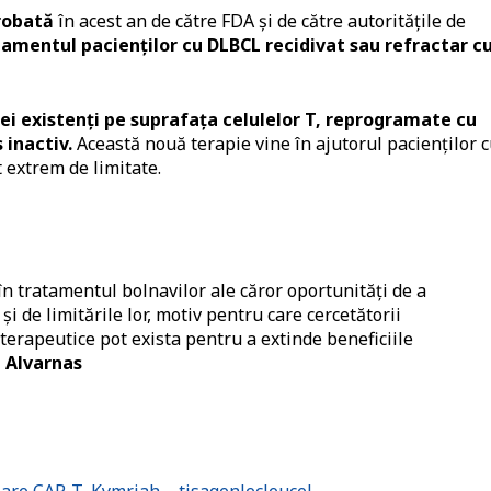
robată
în acest an de către FDA și de către autoritățile de
amentul pacienților cu DLBCL recidivat sau refractar c
ei existenți pe suprafața celulelor T, reprogramate cu
s inactiv.
Această nouă terapie vine în ajutorul pacienților 
 extrem de limitate.
n tratamentul bolnavilor ale căror oportunități de a
și de limitările lor, motiv pentru care cercetătorii
terapeutice pot exista pentru a extinde beneficiile
h Alvarnas
ulare CAR-T, Kymriah – tisagenlecleucel