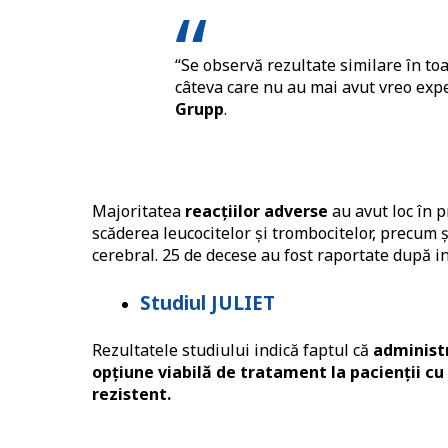
“Se observă rezultate similare în toa
câteva care nu au mai avut vreo expe
Grupp
.
Majoritatea
reacțiilor adverse
au avut loc în p
scăderea leucocitelor și trombocitelor, precum
cerebral. 25 de decese au fost raportate după in
Studiul JULIET
Rezultatele studiului indică faptul că
administr
opțiune viabilă de tratament la pacienții cu
rezistent.