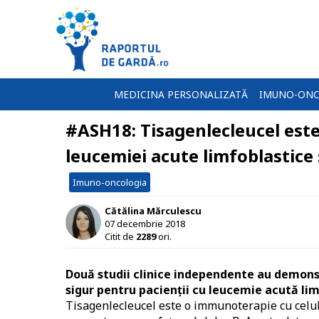
MEDICINA PERSONALIZATĂ
IMUNO-ONC
#ASH18: Tisagenlecleucel este 
leucemiei acute limfoblastice 
Imuno-oncologia
Cătălina Mărculescu
07 decembrie 2018
Citit de
2289
ori.
Două studii clinice independente au demonst
sigur pentru pacienții cu leucemie acută lim
Tisagenlecleucel este o immunoterapie cu celul