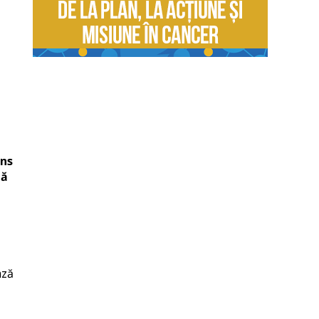
uns
uă
ază