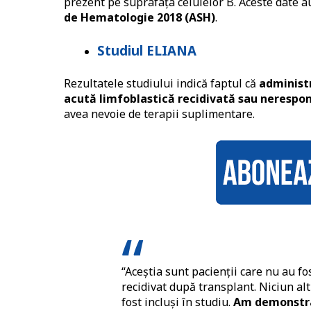
prezent pe suprafața celulelor B. Aceste date a
de Hematologie 2018 (ASH)
.
Studiul ELIANA
Rezultatele studiului indică faptul că
administr
acută limfoblastică recidivată sau nerespon
avea nevoie de terapii suplimentare.
“Aceștia sunt pacienții care nu au fo
recidivat după transplant. Niciun al
fost incluși în studiu.
Am demonstrat