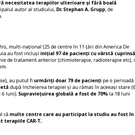
ă necesitatea terapiilor ulterioare și fără boală
cipalul autor al studiului,
Dr.
Stephan A. Grupp
, de
.
chis, multi-național (25 de centre în 11 țări din America De
uia au fost incluși
inițial 97 de pacienți cu vârstă cuprins
nie de tratament anterior (chimioterapie, radioterapie etc), 
em.
se), au putut fi
urmăriți doar 79 de pacienți
pe o perioadă
letă
după încheierea terapiei și au rămas în aceeași stare 
6 luni).
Supraviețuirea globală a fost de 70%
la 18 luni
ul că
multe centre care au participat la studiu au fost în
 terapiile CAR-T.