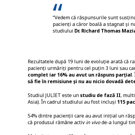
“Vedem că răspunsurile sunt susținu
pacienți a căror boală a stagnat și n
studiului
Dr.
Richard Thomas Mazi
Rezultatele după 19 luni de evoluție arată că r
pacienți urmăriți pentru cel puțin 3 luni sau c
complet iar 16% au avut un răspuns parțial
.
să fie în remisiune și nu au nicio dovadă det
Studiul JULIET este un
studiu de fază II
, mult
Asia). În cadrul studiului au fost incluși
115 pac
54% dintre pacienții care au avut inițial un ră
că produsul rămâne activ
in vivo
de-a lungul ti