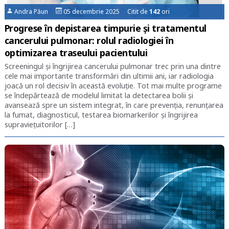
Andra Păun
05 decembrie 2025 Citit de
142
ori
Progrese în depistarea timpurie și tratamentul
cancerului pulmonar: rolul radiologiei în
optimizarea traseului pacientului
Screeningul și îngrijirea cancerului pulmonar trec prin una dintre
cele mai importante transformări din ultimii ani, iar radiologia
joacă un rol decisiv în această evoluție. Tot mai multe programe
se îndepărtează de modelul limitat la detectarea bolii și
avansează spre un sistem integrat, în care prevenția, renunțarea
la fumat, diagnosticul, testarea biomarkerilor și îngrijirea
supraviețuitorilor […]