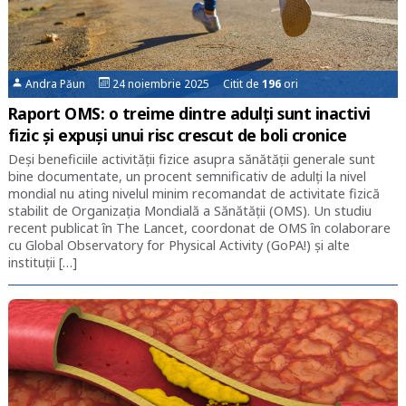
Andra Păun
24 noiembrie 2025 Citit de
196
ori
Raport OMS: o treime dintre adulți sunt inactivi
fizic și expuși unui risc crescut de boli cronice
Deși beneficiile activității fizice asupra sănătății generale sunt
bine documentate, un procent semnificativ de adulți la nivel
mondial nu ating nivelul minim recomandat de activitate fizică
stabilit de Organizația Mondială a Sănătății (OMS). Un studiu
recent publicat în The Lancet, coordonat de OMS în colaborare
cu Global Observatory for Physical Activity (GoPA!) și alte
instituții […]