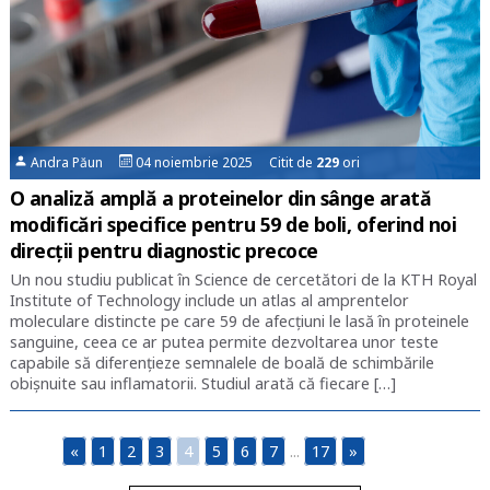
Andra Păun
04 noiembrie 2025 Citit de
229
ori
O analiză amplă a proteinelor din sânge arată
modificări specifice pentru 59 de boli, oferind noi
direcții pentru diagnostic precoce
Un nou studiu publicat în Science de cercetători de la KTH Royal
Institute of Technology include un atlas al amprentelor
moleculare distincte pe care 59 de afecțiuni le lasă în proteinele
sanguine, ceea ce ar putea permite dezvoltarea unor teste
capabile să diferențieze semnalele de boală de schimbările
obișnuite sau inflamatorii. Studiul arată că fiecare […]
«
1
2
3
4
5
6
7
...
17
»