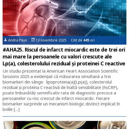
Andra Păun
13 noiembrie 2025 Citit de
445
ori
#AHA25. Riscul de infarct miocardic este de trei ori
mai mare la persoanele cu valori crescute ale
Lp(a), colesterolului rezidual și proteinei C reactive
Un studiu prezentat la American Heart Association Scientific
Sessions 2025 a evidențiat că măsurarea simultană a trei
biomarkeri din sânge: lipoproteina(a)[Lp(a)], colesterolul
rezidual și proteina C-reactivă de înaltă sensibilitate (hsCRP),
poate îmbunătăți semnificativ rata de diagnostic precoce a
persoanelor cu risc crescut de infarct miocardic. Fiecare
biomarker surprinde un mecanism biologic distinct implicat în
bolile […]