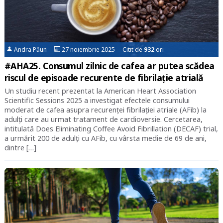
Andra Păun
27 noiembrie 2025 Citit de
932
ori
#AHA25. Consumul zilnic de cafea ar putea scădea
riscul de episoade recurente de fibrilație atrială
Un studiu recent prezentat la American Heart Association
Scientific Sessions 2025 a investigat efectele consumului
moderat de cafea asupra recurenței fibrilației atriale (AFib) la
adulți care au urmat tratament de cardioversie. Cercetarea,
intitulată Does Eliminating Coffee Avoid Fibrillation (DECAF) trial,
a urmărit 200 de adulți cu AFib, cu vârsta medie de 69 de ani,
dintre […]