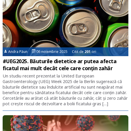
Andra Păun
06 noiembrie 2025 Citit de
201
ori
#UEG2025. Băuturile dietetice ar putea afecta
ficatul mai mult decât cele care conțin zahăr
Un studiu recent prezentat la United European
Gastroenterology (UEG) Week 2025 de la Berlin sugerează că
băuturile dietetice sau îndulcite artificial nu sunt neapărat mai
benefice pentru sănătatea ficatului decât cele care conțin zahăr.
Cercetările au arătat că atât băuturile cu zahăr, cât și zero zahăr
pot crește riscul de dezvoltare a bolii ficatului gras […]