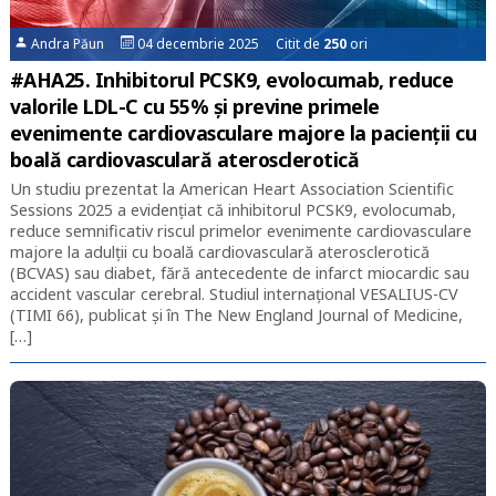
Andra Păun
04 decembrie 2025 Citit de
250
ori
#AHA25. Inhibitorul PCSK9, evolocumab, reduce
valorile LDL-C cu 55% și previne primele
evenimente cardiovasculare majore la pacienții cu
boală cardiovasculară aterosclerotică
Un studiu prezentat la American Heart Association Scientific
Sessions 2025 a evidențiat că inhibitorul PCSK9, evolocumab,
reduce semnificativ riscul primelor evenimente cardiovasculare
majore la adulții cu boală cardiovasculară aterosclerotică
(BCVAS) sau diabet, fără antecedente de infarct miocardic sau
accident vascular cerebral. Studiul internațional VESALIUS-CV
(TIMI 66), publicat și în The New England Journal of Medicine,
[…]