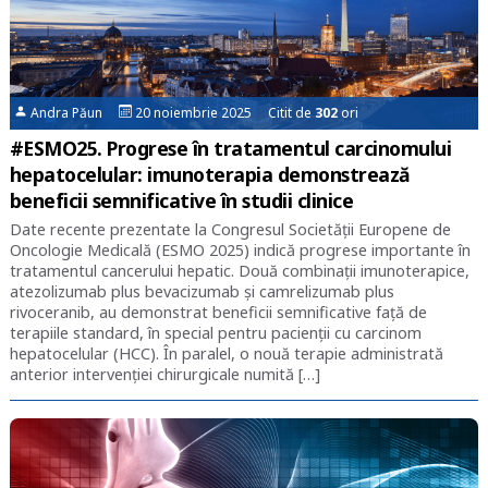
Andra Păun
20 noiembrie 2025 Citit de
302
ori
#ESMO25. Progrese în tratamentul carcinomului
hepatocelular: imunoterapia demonstrează
beneficii semnificative în studii clinice
Date recente prezentate la Congresul Societății Europene de
Oncologie Medicală (ESMO 2025) indică progrese importante în
tratamentul cancerului hepatic. Două combinații imunoterapice,
atezolizumab plus bevacizumab și camrelizumab plus
rivoceranib, au demonstrat beneficii semnificative față de
terapiile standard, în special pentru pacienții cu carcinom
hepatocelular (HCC). În paralel, o nouă terapie administrată
anterior intervenției chirurgicale numită […]