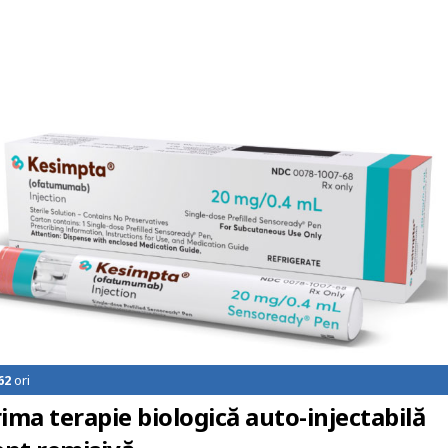
62
ori
a terapie biologică auto-injectabilă