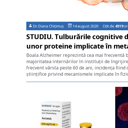
Dr. Diana Chițimuș
14 august 2020 Citit de
4519
or
STUDIU. Tulburările cognitive d
unor proteine implicate în met
Boala Alzheimer reprezintă cea mai frecventă b
majoritatea internărilor în instituții de îngriji
frecvent vârsta peste 60 de ani, incidența fiind 
științifice privind mecanismele implicate în fiz