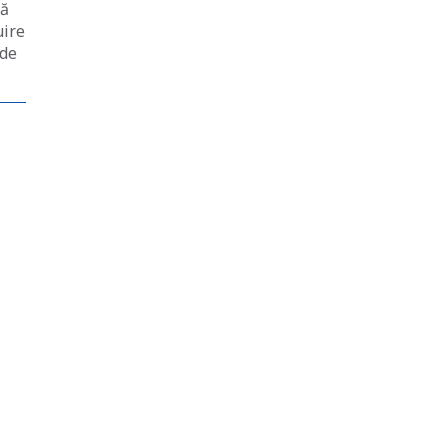
tă
uire
 de