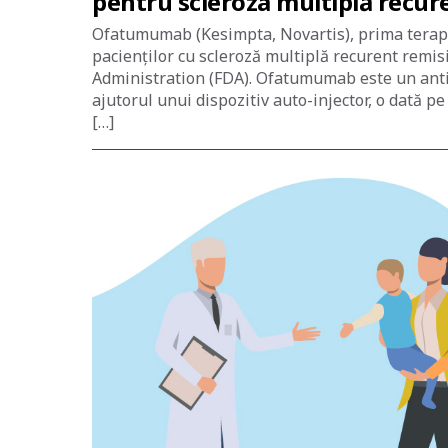
pentru scleroza multiplă recur
Ofatumumab (Kesimpta, Novartis), prima terapie
pacienților cu scleroză multiplă recurent remi
Administration (FDA). Ofatumumab este un anti
ajutorul unui dispozitiv auto-injector, o dată pe
[…]