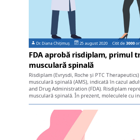
Dr. Diana Chițimuș
25 august 2020 Citit de
3000
or
FDA aprobă risdiplam, primul t
musculară spinală
Risdiplam (Evrysdi, Roche și PTC Therapeutics)
musculară spinală (AMS), indicată în cazul adulț
and Drug Administration (FDA). Risdiplam repre
musculară spinală. În prezent, moleculele cu in