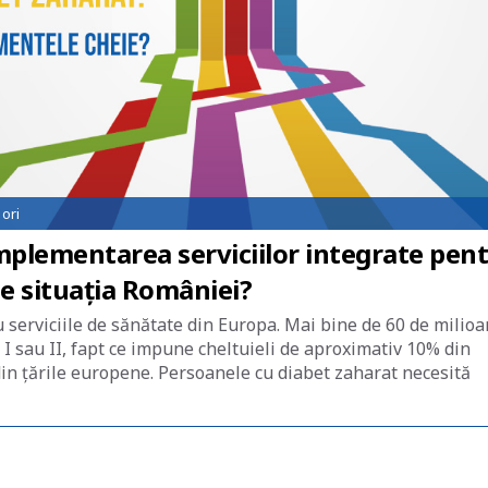
ori
implementarea serviciilor integrate pen
te situația României?
 serviciile de sănătate din Europa. Mai bine de 60 de milio
 I sau II, fapt ce impune cheltuieli de aproximativ 10% din
 din țările europene. Persoanele cu diabet zaharat necesită