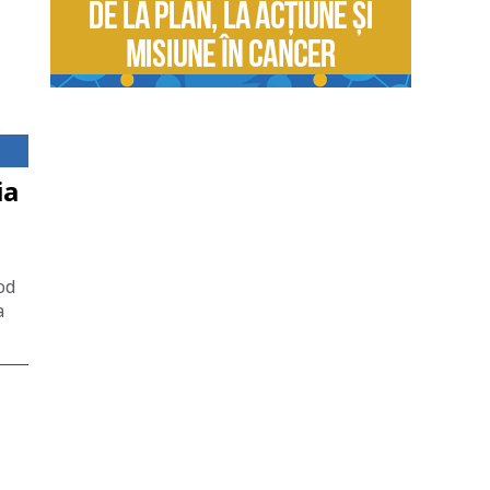
ia
od
a