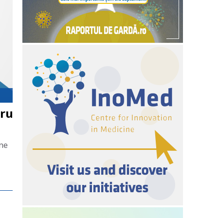
tru
ane