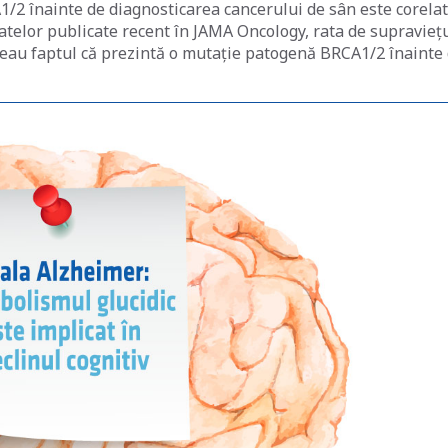
A1/2 înainte de diagnosticarea cancerului de sân este corela
atelor publicate recent în JAMA Oncology, rata de supravieț
teau faptul că prezintă o mutație patogenă BRCA1/2 înainte