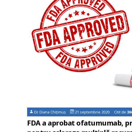
Dr. Diana Chițimuș
21 septembrie 2020 Citit de
36
FDA a aprobat ofatumumab, prim