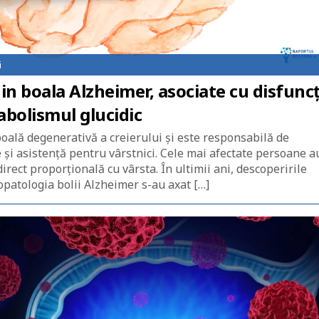
i
in boala Alzheimer, asociate cu disfuncț
abolismul glucidic
oală degenerativă a creierului și este responsabilă de
re și asistență pentru vârstnici. Cele mai afectate persoane a
direct proporțională cu vârsta. În ultimii ani, descoperirile
iopatologia bolii Alzheimer s-au axat […]