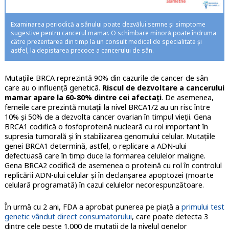
Examinarea periodică a sânului poate dezvălui semne și simptome
sugestive pentru cancerul mamar. O schimbare minoră poate îndruma
către prezentarea din timp la un consult medical de specialitate și
astfel, la depistarea precoce a cancerului de sân.
Mutațiile BRCA reprezintă 90% din cazurile de cancer de sân
care au o influență genetică.
Riscul de dezvoltare a cancerului
mamar apare la 60-80% dintre cei afectați
. De asemenea,
femeile care prezintă mutații la nivel BRCA1/2 au un risc între
10% și 50% de a dezvolta cancer ovarian în timpul vieții. Gena
BRCA1 codifică o fosfoproteină nucleară cu rol important în
supresia tumorală și în stabilizarea genomului celular. Mutațiile
genei BRCA1 determină, astfel, o replicare a ADN-ului
defectuasă care în timp duce la formarea celulelor maligne.
Gena BRCA2 codifică de asemenea o proteină cu rol în controlul
replicării ADN-ului celular și în declanșarea apoptozei (moarte
celulară programată) în cazul celulelor necorespunzătoare.
În urmă cu 2 ani, FDA a aprobat punerea pe piață a
primului test
genetic vândut direct consumatorului
, care poate detecta 3
dintre cele peste 1.000 de mutații de la nivelul genelor