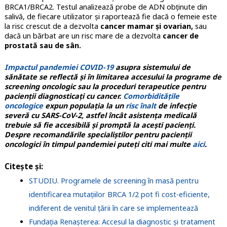
BRCA1/BRCA2. Testul analizează probe de ADN obținute din
salivă, de fiecare utilizator și raportează fie dacă o femeie este
la risc crescut de a dezvolta
cancer mamar și ovarian,
sau
dacă un bărbat are un risc mare de a dezvolta
cancer de
prostată sau de sân.
Impactul pandemiei COVID-19
asupra sistemului de
sănătate se reflectă și în limitarea accesului la programe de
screening oncologic sau la proceduri terapeutice pentru
pacienții diagnosticați cu cancer.
Comorbiditățile
oncologice
expun populația la un
risc înalt
de infecție
severă cu SARS-CoV-2, astfel încât asistența medicală
trebuie să fie accesibilă și promptă la acești pacienți.
Despre recomandările specialiștilor pentru pacienții
oncologici în timpul pandemiei puteți citi mai multe
aici
.
Citește și:
STUDIU. Programele de screening în masă pentru
identificarea mutațiilor BRCA 1/2 pot fi cost-eficiente,
indiferent de venitul țării în care se implementează
Fundația Renașterea: Accesul la diagnostic și tratament