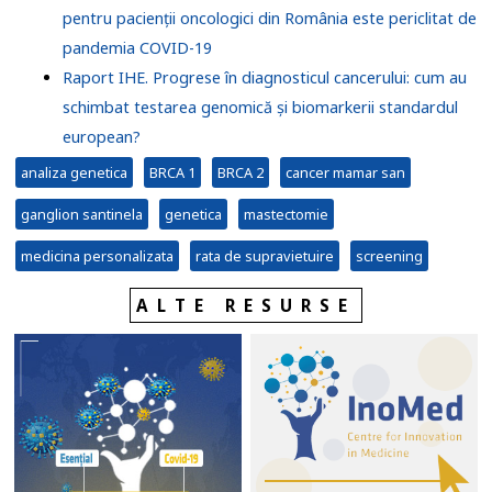
pentru pacienții oncologici din România este periclitat de
pandemia COVID-19
Raport IHE. Progrese în diagnosticul cancerului: cum au
schimbat testarea genomică și biomarkerii standardul
european?
analiza genetica
BRCA 1
BRCA 2
cancer mamar san
ganglion santinela
genetica
mastectomie
medicina personalizata
rata de supravietuire
screening
ALTE RESURSE