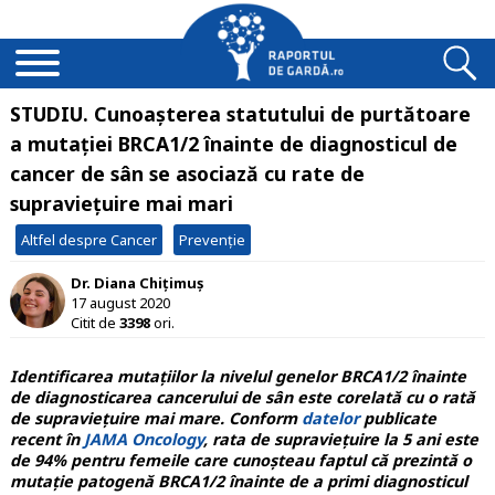
STUDIU. Cunoașterea statutului de purtătoare
a mutației BRCA1/2 înainte de diagnosticul de
cancer de sân se asociază cu rate de
supraviețuire mai mari
Altfel despre Cancer
Prevenție
Dr. Diana Chițimuș
17 august 2020
Citit de
3398
ori.
Identificarea mutațiilor la nivelul genelor BRCA1/2 înainte
de diagnosticarea cancerului de sân este corelată cu o rată
de supraviețuire mai mare. Conform
datelor
publicate
recent în
JAMA Oncology
, rata de supraviețuire la 5 ani este
de 94% pentru femeile care cunoșteau faptul că prezintă o
mutație patogenă BRCA1/2 înainte de a primi diagnosticul