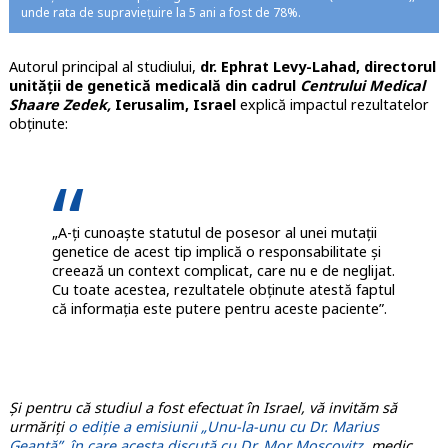
unde rata de supraviețuire la 5 ani a fost de 78%.
Autorul principal al studiului,
dr. Ephrat Levy-Lahad, directorul
unității de genetică medicală din cadrul
Centrului Medical
Shaare Zedek,
Ierusalim, Israel
explică impactul rezultatelor
obținute:
„A-ți cunoaște statutul de posesor al unei mutații
genetice de acest tip implică o responsabilitate și
creează un context complicat, care nu e de neglijat.
Cu toate acestea, rezultatele obținute atestă faptul
că informația este putere pentru aceste paciente”.
Și pentru că studiul a fost efectuat în Israel, vă invităm să
urmăriți
o ediție a emisiunii „Unu-la-unu cu Dr. Marius
Geantă”, în care acesta discută cu Dr. Mor Moscovitz
, medic