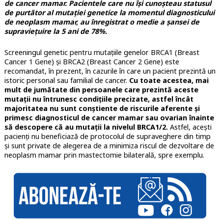
de cancer mamar. Pacientele care nu își cunoșteau statusul
de purtător al mutației genetice la momentul diagnosticului
de neoplasm mamar, au înregistrat o medie a șansei de
supraviețuire la 5 ani de 78%.
Screeningul genetic pentru mutațiile genelor BRCA1 (Breast
Cancer 1 Gene) și BRCA2 (Breast Cancer 2 Gene) este
recomandat, în prezent, în cazurile în care un pacient prezintă un
istoric personal sau familial de cancer.
Cu toate acestea, mai
mult de jumătate din persoanele care prezintă aceste
mutații nu întrunesc condițiile precizate, astfel încât
majoritatea nu sunt conștiente de riscurile aferente și
primesc diagnosticul de cancer mamar sau ovarian înainte
să descopere că au mutații la nivelul BRCA1/2.
Astfel, acești
pacienți nu beneficiază de protocolul de supraveghere din timp
și sunt private de alegerea de a minimiza riscul de dezvoltare de
neoplasm mamar prin mastectomie bilaterală, spre exemplu.