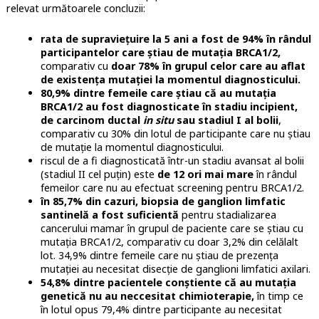
relevat următoarele concluzii:
rata de supraviețuire la 5 ani a fost de 94% în rândul
participantelor care știau de mutația BRCA1/2,
comparativ cu
doar 78% în grupul celor care au aflat
de existența mutației la momentul diagnosticului.
80,9% dintre femeile care știau că au mutația
BRCA1/2 au fost diagnosticate în stadiu incipient,
de carcinom ductal
in situ
sau stadiul I al bolii
,
comparativ cu 30% din lotul de participante care nu știau
de mutație la momentul diagnosticului.
riscul de a fi diagnosticată într-un stadiu avansat al bolii
(stadiul II cel puțin) este
de 12 ori mai mare
în rândul
femeilor care nu au efectuat screening pentru BRCA1/2.
în 85,7% din cazuri, biopsia de ganglion limfatic
santinelă a fost suficientă
pentru stadializarea
cancerului mamar în grupul de paciente care se știau cu
mutația BRCA1/2, comparativ cu doar 3,2% din celălalt
lot. 34,9% dintre femeile care nu știau de prezența
mutației au necesitat disecție de ganglioni limfatici axilari.
54,8% dintre pacientele conștiente că au mutația
genetică nu au neccesitat chimioterapie,
în timp ce
în lotul opus 79,4% dintre participante au necesitat