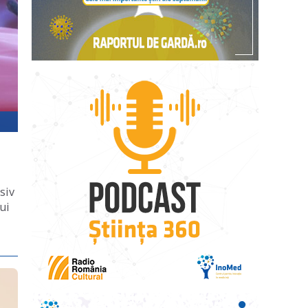
siv
ui