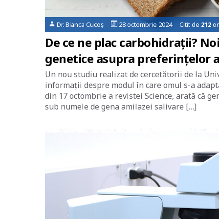
Dr. Bianca Cucoș
28 octombrie 2024 Citit de
212
or
De ce ne plac carbohidrații? No
genetice asupra preferințelor 
Un nou studiu realizat de cercetătorii de la Uni
informații despre modul în care omul s-a adaptat
din 17 octombrie a revistei Science, arată că
sub numele de gena amilazei salivare […]