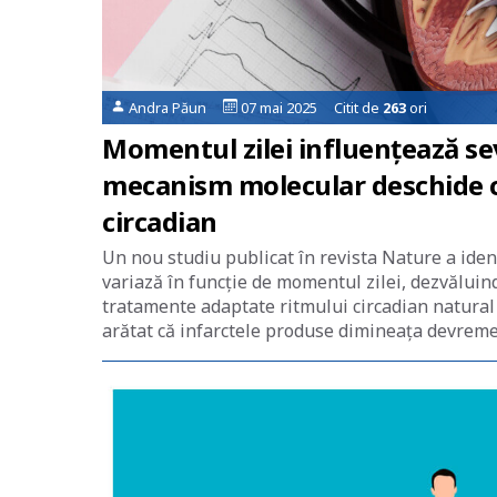
Andra Păun
07 mai 2025 Citit de
263
ori
Momentul zilei influențează se
mecanism molecular deschide ca
circadian
Un nou studiu publicat în revista Nature a ident
variază în funcție de momentul zilei, dezvălui
tratamente adaptate ritmului circadian natural
arătat că infarctele produse dimineața devreme 