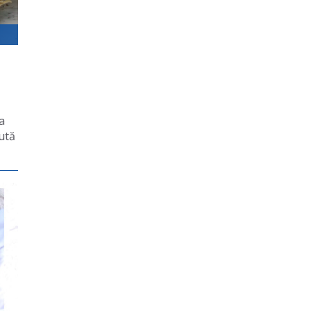
a
ută