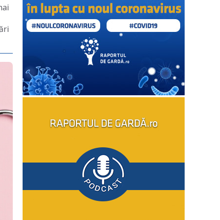
mai
ări