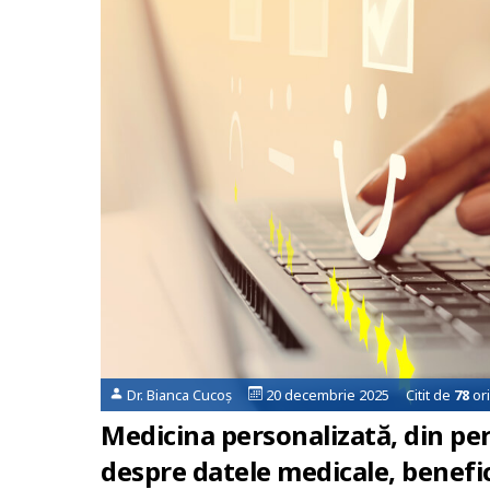
Dr. Bianca Cucoș
20 decembrie 2025 Citit de
78
ori
Medicina personalizată, din per
despre datele medicale, benefic