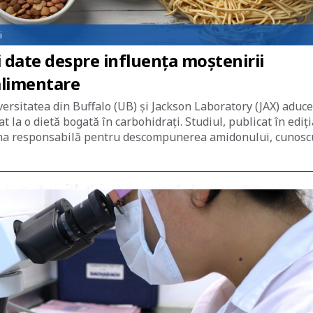
i
i date despre influența moștenirii
alimentare
versitatea din Buffalo (UB) și Jackson Laboratory (JAX) aduce
 la o dietă bogată în carbohidrați. Studiul, publicat în ediți
 gena responsabilă pentru descompunerea amidonului, cunosc