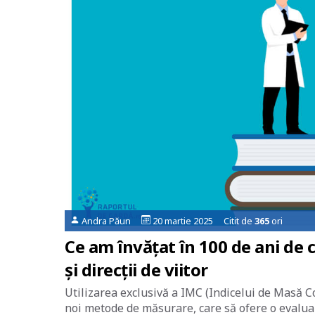
Andra Păun
20 martie 2025 Citit de
365
ori
Ce am învățat în 100 de ani de c
și direcții de viitor
Utilizarea exclusivă a IMC (Indicelui de Masă Cor
noi metode de măsurare, care să ofere o evaluare