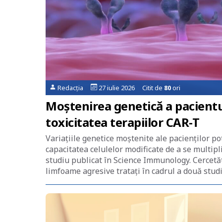
Redacția
27 iulie 2026 Citit de
80
ori
Moștenirea genetică a pacientul
toxicitatea terapiilor CAR-T
Variațiile genetice moștenite ale pacienților po
capacitatea celulelor modificate de a se multipli
studiu publicat în Science Immunology. Cercetăt
limfoame agresive tratați în cadrul a două studi