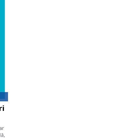
ri
ar
lă,