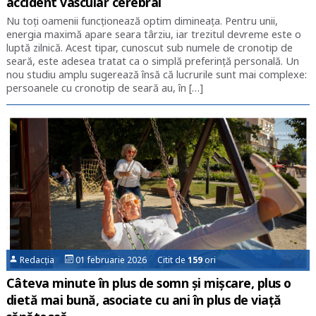
accident vascular cerebral
Nu toți oamenii funcționează optim dimineața. Pentru unii,
energia maximă apare seara târziu, iar trezitul devreme este o
luptă zilnică. Acest tipar, cunoscut sub numele de cronotip de
seară, este adesea tratat ca o simplă preferință personală. Un
nou studiu amplu sugerează însă că lucrurile sunt mai complexe:
persoanele cu cronotip de seară au, în […]
Redacția
01 februarie 2026 Citit de
159
ori
Câteva minute în plus de somn și mișcare, plus o
dietă mai bună, asociate cu ani în plus de viață