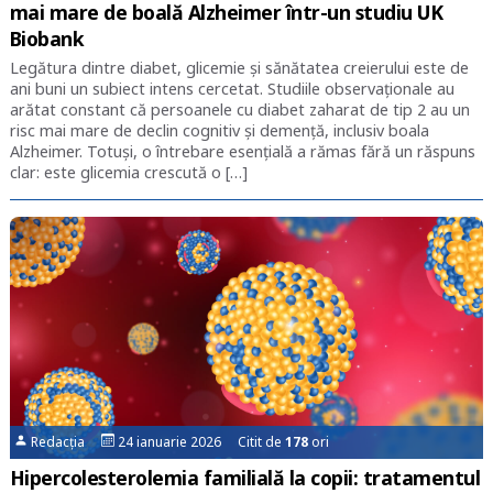
mai mare de boală Alzheimer într-un studiu UK
Biobank
Legătura dintre diabet, glicemie și sănătatea creierului este de
ani buni un subiect intens cercetat. Studiile observaționale au
arătat constant că persoanele cu diabet zaharat de tip 2 au un
risc mai mare de declin cognitiv și demență, inclusiv boala
Alzheimer. Totuși, o întrebare esențială a rămas fără un răspuns
clar: este glicemia crescută o […]
Redacția
24 ianuarie 2026 Citit de
178
ori
Hipercolesterolemia familială la copii: tratamentul