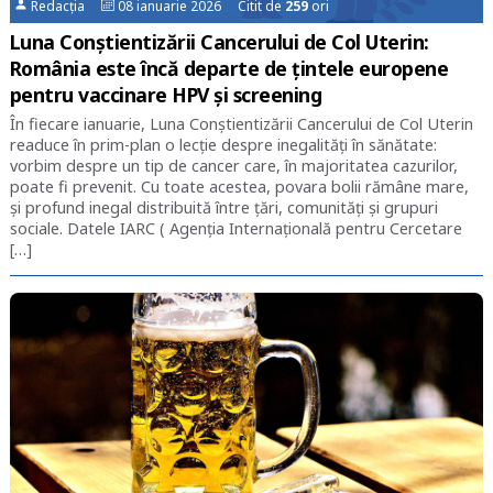
Redacția
08 ianuarie 2026 Citit de
259
ori
Luna Conștientizării Cancerului de Col Uterin:
România este încă departe de țintele europene
pentru vaccinare HPV și screening
În fiecare ianuarie, Luna Conștientizării Cancerului de Col Uterin
readuce în prim-plan o lecție despre inegalități în sănătate:
vorbim despre un tip de cancer care, în majoritatea cazurilor,
poate fi prevenit. Cu toate acestea, povara bolii rămâne mare,
și profund inegal distribuită între țări, comunități și grupuri
sociale. Datele IARC ( Agenția Internațională pentru Cercetare
[…]