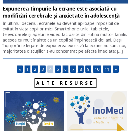
Expunerea timpurie la ecrane este asociată cu
modificări cerebrale și anxietate în adolescență
În ultimul deceniu, ecranele au devenit aproape imposibil de
evitat în viața copiilor mici. Smartphone-urile, tabletele,
televizoarele și apelurile video fac parte din rutina multor familii,
adesea cu mult înainte ca un copil să împlinească doi ani. Deși
îngrijorările legate de expunerea excesivă la ecrane nu sunt noi,
majoritatea discuțiilor s-au concentrat pe efecte imediate: […]
«
1
2
3
4
5
6
7
8
9
10
11
»
ALTE RESURSE