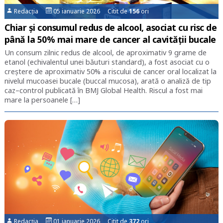
Redacția
05 ianuarie 2026 Citit de
156
ori
Chiar și consumul redus de alcool, asociat cu risc de
până la 50% mai mare de cancer al cavității bucale
Un consum zilnic redus de alcool, de aproximativ 9 grame de
etanol (echivalentul unei băuturi standard), a fost asociat cu o
creștere de aproximativ 50% a riscului de cancer oral localizat la
nivelul mucoasei bucale (buccal mucosa), arată o analiză de tip
caz–control publicată în BMJ Global Health. Riscul a fost mai
mare la persoanele […]
Redacția
01 ianuarie 2026 Citit de
372
ori