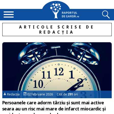
ARTICOLE SCRISE DE
REDACȚIA
Redacția
02 februarie 2026 Citit de
291
ori
Persoanele care adorm târziu și sunt mai active
seara au un risc mai mare de infarct miocardic și