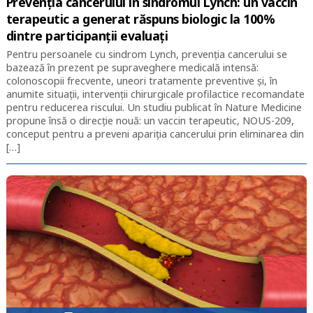
Prevenția cancerului în sindromul Lynch: un vaccin
terapeutic a generat răspuns biologic la 100%
dintre participanții evaluați
Pentru persoanele cu sindrom Lynch, prevenția cancerului se
bazează în prezent pe supraveghere medicală intensă:
colonoscopii frecvente, uneori tratamente preventive și, în
anumite situații, intervenții chirurgicale profilactice recomandate
pentru reducerea riscului. Un studiu publicat în Nature Medicine
propune însă o direcție nouă: un vaccin terapeutic, NOUS-209,
conceput pentru a preveni apariția cancerului prin eliminarea din
[…]