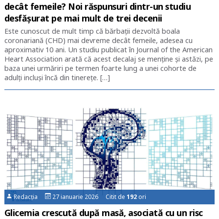
decât femeile? Noi răspunsuri dintr-un studiu
desfășurat pe mai mult de trei decenii
Este cunoscut de mult timp că bărbații dezvoltă boala
coronariană (CHD) mai devreme decât femeile, adesea cu
aproximativ 10 ani. Un studiu publicat în Journal of the American
Heart Association arată că acest decalaj se menține și astăzi, pe
baza unei urmăriri pe termen foarte lung a unei cohorte de
adulți incluși încă din tinerețe. […]
Redacția
27 ianuarie 2026 Citit de
192
ori
Glicemia crescută după masă, asociată cu un risc