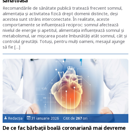
sănătoasă
Recomandările de sănătate publică tratează frecvent somnul,
alimentația și activitatea fizică drept domenii distincte, deși
acestea sunt strâns interconectate. În realitate, aceste
comportamente se influențează reciproc: somnul afectează
nivelul de energie și apetitul, alimentația influențează somnul și
metabolismul, iar mișcarea poate îmbunătăți atât somnul, cât și
controlul greutății. Totuși, pentru mulți oameni, mesajul ajunge
să fie […]
Redacția
31 ianuarie 2026 Citit de
267
ori
De ce fac bărbații boală coronariană mai devreme