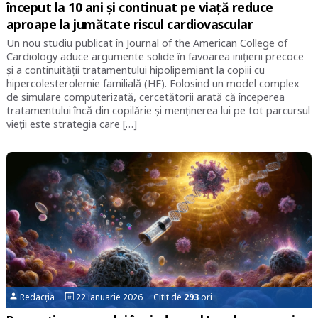
început la 10 ani și continuat pe viață reduce
aproape la jumătate riscul cardiovascular
Un nou studiu publicat în Journal of the American College of
Cardiology aduce argumente solide în favoarea inițierii precoce
și a continuității tratamentului hipolipemiant la copiii cu
hipercolesterolemie familială (HF). Folosind un model complex
de simulare computerizată, cercetătorii arată că începerea
tratamentului încă din copilărie și menținerea lui pe tot parcursul
vieții este strategia care […]
Redacția
22 ianuarie 2026 Citit de
293
ori