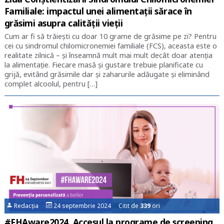
Familiale: impactul unei alimentații sărace în
grăsimi asupra calității vieții
Cum ar fi să trăiești cu doar 10 grame de grăsime pe zi? Pentru
cei cu sindromul chilomicronemiei familiale (FCS), aceasta este o
realitate zilnică – și înseamnă mult mai mult decât doar atenția
la alimentație. Fiecare masă și gustare trebuie planificate cu
grijă, evitând grăsimile dar și zaharurile adăugate și eliminând
complet alcoolul, pentru […]
Redacția
24 septembrie 2024 Citit de
339
ori
#FHAware2024. Accesul la programe de screening