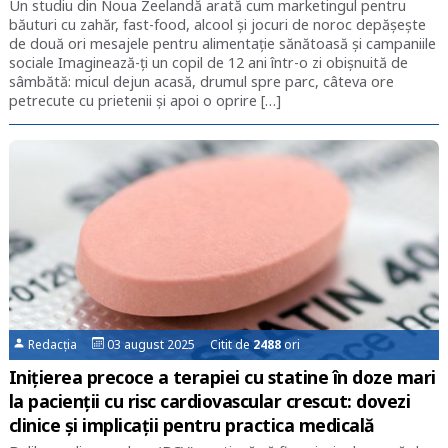
Un studiu din Noua Zeelandă arată cum marketingul pentru
băuturi cu zahăr, fast-food, alcool și jocuri de noroc depășește
de două ori mesajele pentru alimentație sănătoasă și campaniile
sociale Imaginează-ți un copil de 12 ani într-o zi obișnuită de
sâmbătă: micul dejun acasă, drumul spre parc, câteva ore
petrecute cu prietenii și apoi o oprire […]
Redacția
03 august 2025 Citit de
2488
ori
Inițierea precoce a terapiei cu statine în doze mari
la pacienții cu risc cardiovascular crescut: dovezi
clinice și implicații pentru practica medicală