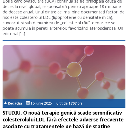
Bolile cardiovasculare (BCV) continuă să fie principala cauză de
deces la nivel global, responsabilă pentru aproape 18 milioane
de decese anual. Unul dintre cei mai bine documentați factori de
risc este colesterolul LDL (lipoproteine cu densitate mică),
cunoscut și sub denumirea de „colesterol rău”, deoarece se
poate acumula în pereții arterelor, favorizând ateroscleroza. Un
editorial […]
Redacția
16 iunie 2025 Citit de
1707
ori
STUDIU. O nouă terapie genică scade semnificativ
colesterolului LDL fără efectele adverse frecvente
asociate cu tratamentele pe bază de statine