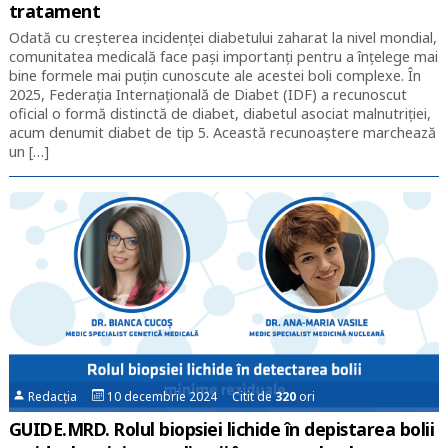
tratament
Odată cu creșterea incidenței diabetului zaharat la nivel mondial,
comunitatea medicală face pași importanți pentru a înțelege mai
bine formele mai puțin cunoscute ale acestei boli complexe. În
2025, Federația Internațională de Diabet (IDF) a recunoscut
oficial o formă distinctă de diabet, diabetul asociat malnutriției,
acum denumit diabet de tip 5. Această recunoaștere marchează
un […]
Redacția
10 decembrie 2024 Citit de
320
ori
GUIDE.MRD. Rolul biopsiei lichide în depistarea bolii