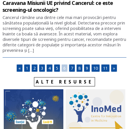
Caravana Misiunii UE privind Cancerul: ce este
screening-ul oncologic?
Cancerul rămâne una dintre cele mai mari provocări pentru
sănătatea populațională la nivel global. Detectarea precoce prin
screening poate salva vieți, oferind posibilitatea de a interveni
înainte ca boala să avanseze. În acest material, vom explora
diversele tipuri de screening pentru cancer, recomandate pentru
diferite categorii de populație și importanța acestor măsuri în
prevenirea și […]
«
1
2
3
4
5
6
7
8
9
10
11
»
ALTE RESURSE