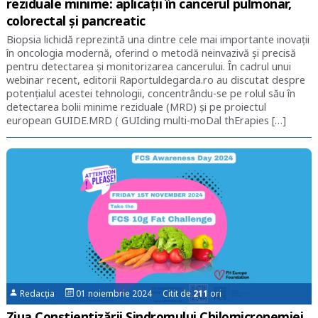
reziduale minime: aplicații în cancerul pulmonar,
colorectal și pancreatic
Biopsia lichidă reprezintă una dintre cele mai importante inovații
în oncologia modernă, oferind o metodă neinvazivă și precisă
pentru detectarea și monitorizarea cancerului. În cadrul unui
webinar recent, editorii Raportuldegarda.ro au discutat despre
potențialul acestei tehnologii, concentrându-se pe rolul său în
detectarea bolii minime reziduale (MRD) și pe proiectul
european GUIDE.MRD ( GUIding multi-moDal thErapies […]
Redacția
01 noiembrie 2024 Citit de
211
ori
Ziua Conștientizării Sindromului Chilomicronemiei