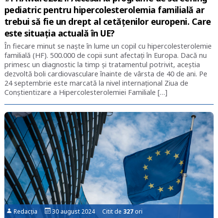
pediatric pentru hipercolesterolemia familială ar
trebui să fie un drept al cetățenilor europeni. Care
este situația actuală în UE?
În fiecare minut se naște în lume un copil cu hipercolesterolemie
familială (HF). 500.000 de copii sunt afectați în Europa. Dacă nu
primesc un diagnostic la timp și tratamentul potrivit, aceștia
dezvoltă boli cardiovasculare înainte de vârsta de 40 de ani. Pe
24 septembrie este marcată la nivel internațional Ziua de
Conștientizare a Hipercolesterolemiei Familiale […]
Redacția
30 august 2024 Citit de
327
ori