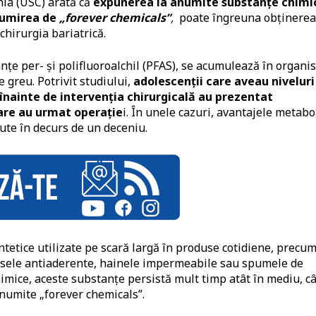
nia (USC) arată că
expunerea la anumite substanțe chimi
numirea de
„forever chemicals”
,
poate îngreuna obținerea
hirurgia bariatrică.
tanțe per- și polifluoroalchil (PFAS), se acumulează în organi
 greu. Potrivit studiului,
adolescenții care aveau niveluri
înainte de intervenția chirurgicală au prezentat
care au urmat operație
i. În unele cazuri, avantajele metabo
dute în decurs de un deceniu.
ntetice utilizate pe scară largă în produse cotidiene, precu
vasele antiaderente, hainele impermeabile sau spumele de
 chimice, aceste substanțe persistă mult timp atât în mediu, câ
numite „forever chemicals”.