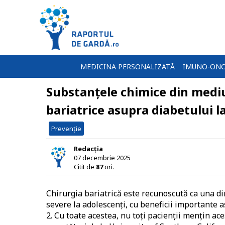
MEDICINA PERSONALIZATĂ
IMUNO-ONC
Substanțele chimice din mediu
bariatrice asupra diabetului l
Prevenție
Redacția
07 decembrie 2025
Citit de
87
ori.
Chirurgia bariatrică este recunoscută ca una din
severe la adolescenți, cu beneficii importante a
2. Cu toate acestea, nu toți pacienții mențin a