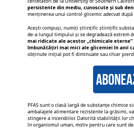
cercetători de la University of Southern Califor
persistente din mediu, cunoscute și sub de
menținerea unui control glicemic adecvat după c
Acești compuși, numiți științific științific subs
de-a lungul timpului și se degradează extrem de
mai ridicate ale acestor „chimicale eterne” 
îmbunătățiri mai mici ale glicemiei în anii 
obținute inițial pot fi diminuate sau chiar pier
PFAS sunt o clasă largă de substanțe chimice si
ambalajele alimentare rezistente la grăsimi, 
stingere a incendiilor. Datorită stabilității lor
în organismul uman, motiv pentru care sunt de