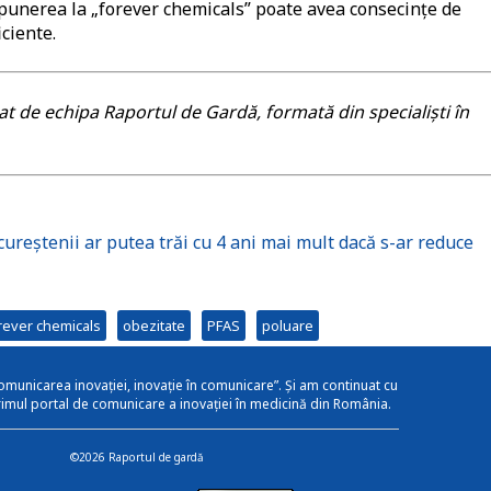
xpunerea la „forever chemicals” poate avea consecințe de
iciente.
itat de echipa Raportul de Gardă, formată din specialiști în
ureștenii ar putea trăi cu 4 ani mai mult dacă s-ar reduce
rever chemicals
obezitate
PFAS
poluare
omunicarea inovației, inovație în comunicare”. Și am continuat cu
rimul portal de comunicare a inovației în medicină din România.
©2026 Raportul de gardă