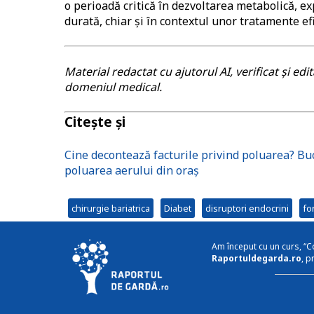
o perioadă critică în dezvoltarea metabolică, e
durată, chiar și în contextul unor tratamente ef
Material redactat cu ajutorul AI, verificat și ed
domeniul medical.
Citește și
Cine decontează facturile privind poluarea? Buc
poluarea aerului din oraș
chirurgie bariatrica
Diabet
disruptori endocrini
fo
Am început cu un curs, “C
Raportuldegarda.ro
, p