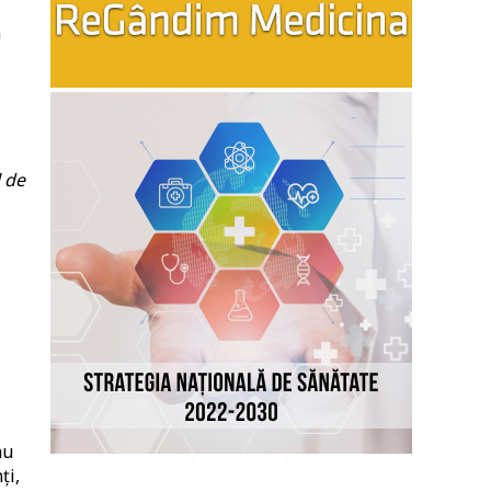
a
l de
au
ți,