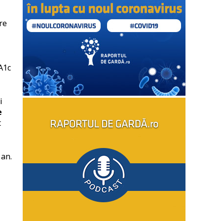
re
A1c
i
e
t
 an.