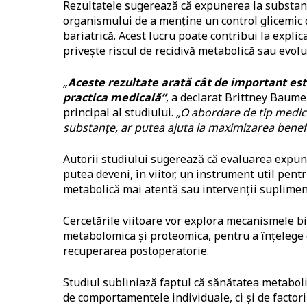
Rezultatele sugerează că expunerea la substanț
organismului de a menține un control glicemic 
bariatrică. Acest lucru poate contribui la explic
privește riscul de recidivă metabolică sau evolu
„
Aceste rezultate arată cât de important es
practica medicală”
, a declarat Brittney Baume
principal al studiului.
„O abordare de tip medici
substanțe, ar putea ajuta la maximizarea benefic
Autorii studiului sugerează că evaluarea expuner
putea deveni, în viitor, un instrument util pent
metabolică mai atentă sau intervenții suplimen
Cercetările viitoare vor explora mecanismele b
metabolomica și proteomica, pentru a înțelege
recuperarea postoperatorie.
Studiul subliniază faptul că sănătatea metaboli
de comportamentele individuale, ci și de factor