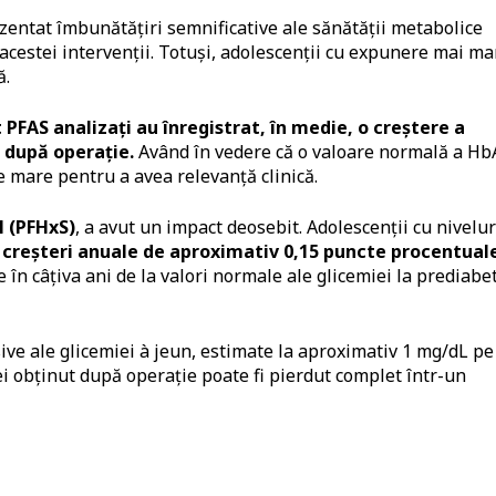
zentat îmbunătățiri semnificative ale sănătății metabolice
acestei intervenții. Totuși, adolescenții cu expunere mai ma
ă.
t PFAS analizați au înregistrat, în medie, o creștere a
 după operație.
Având în vedere că o valoare normală a Hb
e mare pentru a avea relevanță clinică.
 (PFHxS)
, a avut un impact deosebit. Adolescenții cu nivelur
t
creșteri anuale de aproximativ 0,15 puncte procentual
 în câțiva ani de la valori normale ale glicemiei la prediabe
sive ale glicemiei à jeun, estimate la aproximativ 1 mg/dL pe
iei obținut după operație poate fi pierdut complet într-un