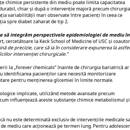
e chimice persistente din mediu poate limita capacitatea
durabil, chiar și după o intervenție majoră precum chirurgi
ația variabilității mari observate între pacienți în ceea ce
ția spre diabet zaharat de tip 2.
te să integrăm perspectivele epidemiologiei de mediu în
rt, cercetătoare la Keck School of Medicine of USC și coautor
nă de precizie, care să ia în considerare expunerea la astfe
iilor intervenției chirurgicale.”
ii la „forever chemicals” înainte de chirurgia bariatrică ar
ru identificarea pacienților care necesită monitorizare
tare pentru menținerea glicemiei în limite normale.
iologice implicate, utilizând metode avansate precum
 cum influențează aceste substanțe chimice metabolismul și
că nu este determinată exclusiv de intervențiile medicale s
i de mediu care acționează pe termen lung. Pentru adolescen