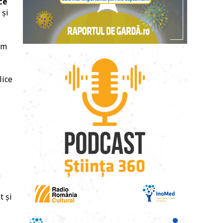
ce
 și
sm
lice
m
t și