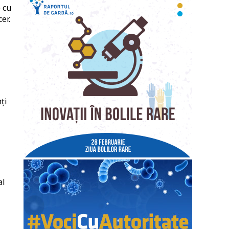
e cu
er.
ți
al