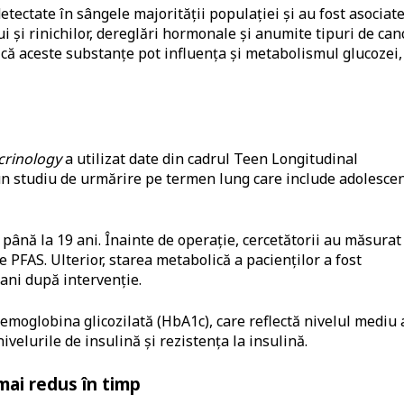
etectate în sângele majorității populației și au fost asociat
 și rinichilor, dereglări hormonale și anumite tipuri de canc
ul că aceste substanțe pot influența și metabolismul glucozei,
crinology
a utilizat date din cadrul Teen Longitudinal
n studiu de urmărire pe termen lung care include adolescen
 până la 19 ani. Înainte de operație, cercetătorii au măsurat
e PFAS. Ulterior, starea metabolică a pacienților a fost
5 ani după intervenție.
 hemoglobina glicozilată (HbA1c), care reflectă nivelul mediu 
ivelurile de insulină și rezistența la insulină.
 mai redus în timp