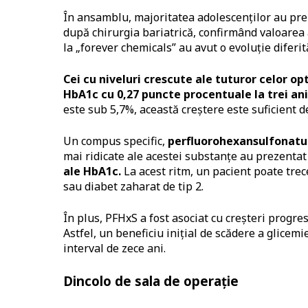
În ansamblu, majoritatea adolescenților au pre
după chirurgia bariatrică, confirmând valoarea 
la „forever chemicals” au avut o evoluție diferit
Cei cu niveluri crescute ale tuturor celor op
HbA1c cu 0,27 puncte procentuale la trei ani
este sub 5,7%, această creștere este suficient d
Un compus specific,
perfluorohexansulfonatul
mai ridicate ale acestei substanțe au prezenta
ale HbA1c.
La acest ritm, un pacient poate trece
sau diabet zaharat de tip 2.
În plus, PFHxS a fost asociat cu creșteri progre
Astfel, un beneficiu inițial de scădere a glicem
interval de zece ani.
Dincolo de sala de operație