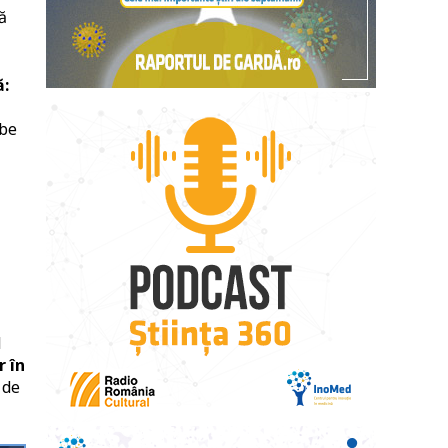
ă
ă:
ube
l
r în
 de