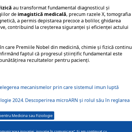
Fizică
au transformat fundamental diagnosticul și
iilor de
imagistică medicală
, precum razele X, tomografia
netică, a permis depistarea precoce a bolilor, ghidarea
ve, contribuind la creșterea siguranței și eficienței actului
n care Premiile Nobel din medicină, chimie și fizică contin
onfirmând faptul că progresul științific fundamental este
mbunătățirea rezultatelor pentru pacienți.
țelegerea mecanismelor prin care sistemul imun luptă
logie 2024. Descoperirea microARN și rolul său în reglarea
pentru Medicina sau Fiziologie
omunicarea inovației, inovație în comunicare”. Și am continuat cu