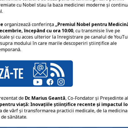
e premiate cu Nobel stau la baza medicinei moderne și continu
l.
le
organizează conferința
„Premiul Nobel pentru Medicin
ecembrie, începând cu ora 10:00
, cu transmisie live pe
ale și cu acces ulterior la înregistrare pe canalul de YouT
asupra modului în care marile descoperiri științifice ale
temporană.
prezentat de
Dr. Marius Geantă
, Co-Fondator și Președinte a
entru viață: Inovațiile științifice recente și impactul lo
a de vârf și transformarea practicii medicale, de la medicina
 de sănătate.