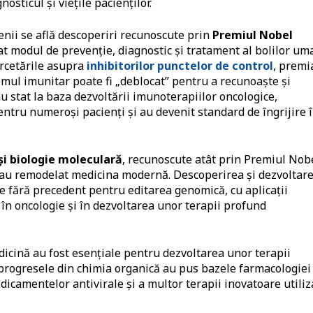
osticul și viețile pacienților.
enii se află descoperiri recunoscute prin
Premiul Nobel
at modul de prevenție, diagnostic și tratament al bolilor um
rcetările asupra
inhibitorilor punctelor de control
, premi
mul imunitar poate fi „deblocat” pentru a recunoaște și
u stat la baza dezvoltării imunoterapiilor oncologice,
ntru numeroși pacienți și au devenit standard de îngrijire 
și biologie moleculară
, recunoscute atât prin Premiul Nob
, au remodelat medicina modernă. Descoperirea și dezvoltar
e fără precedent pentru editarea genomică, cu aplicații
 în oncologie și în dezvoltarea unor terapii profund
dicină au fost esențiale pentru dezvoltarea unor terapii
progresele din chimia organică au pus bazele farmacologiei
edicamentelor antivirale și a multor terapii inovatoare utiliz