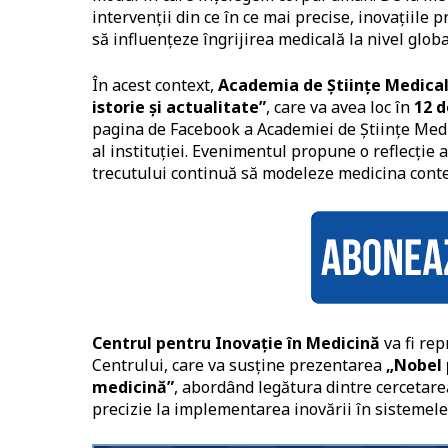
intervenții din ce în ce mai precise, inovațiil
să influențeze îngrijirea medicală la nivel globa
În acest context,
Academia de Științe Medica
istorie și actualitate”
, care va avea loc în
12 d
pagina de Facebook a Academiei de Științe Medic
al instituției. Evenimentul propune o reflecție 
trecutului continuă să modeleze medicina con
Centrul pentru Inovație în Medicină
va fi re
Centrului, care va susține prezentarea
„Nobel p
medicină”
, abordând legătura dintre cercetare
precizie la implementarea inovării în sistemele