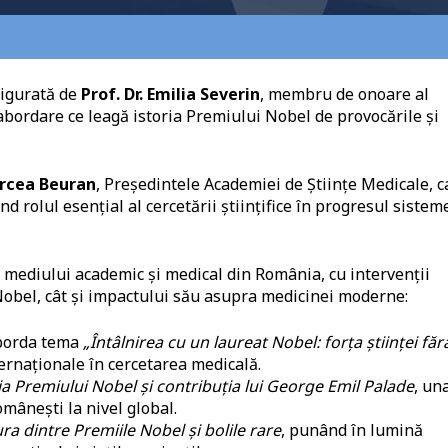
sigurată de
Prof. Dr. Emilia Severin
, membru de onoare al
bordare ce leagă istoria Premiului Nobel de provocările și
ircea Beuran
, Președintele Academiei de Științe Medicale, c
d rolul esențial al cercetării științifice în progresul sistem
mediului academic și medical din România, cu intervenții
Nobel, cât și impactului său asupra medicinei moderne:
borda tema
„Întâlnirea cu un laureat Nobel: forța științei făr
ternaționale în cercetarea medicală.
ia Premiului Nobel și contribuția lui George Emil Palade
, un
omânești la nivel global.
ra dintre Premiile Nobel și bolile rare
, punând în lumină