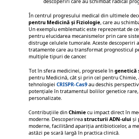
descoperiri care au schimbat radical progn
În centrul progresului medical din ultimele dec
pentru Medicină și Fiziologie
, care au schimb
Un exemplu emblematic este reprezentat de ce
pentru elucidarea mecanismelor prin care siste
distruge celulele tumorale. Aceste descoperiri a
tratamente care au transformat prognosticul pe
multiple tipuri de cancer.
Tot în sfera medicinei, progresele în
genetică 
pentru Medicină, cât și prin cel pentru Chimie
tehnologiei
CRISPR-Cas9
au deschis perspectiv
potențiale în tratamentul bolilor genetice rare,
personalizate.
Contribuțiile din
Chimie
cu impact direct în me
moderne. Descoperirea
structurii ADN-ului
și 
moderne, facilitând apariția antibioticelor, a m
astăzi pe scară largă în practica clinică.