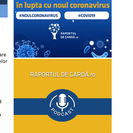
are
elor
ă
a