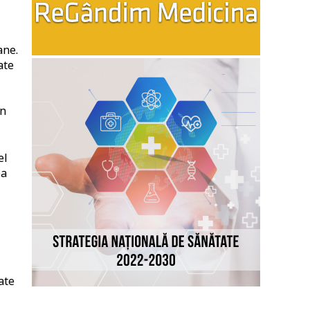
ane.
ate
în
el
ea
ate