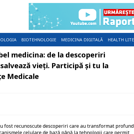
OLOGIA
BIOTEHNOLOGIE
MEDICINA DIGITALĂ
HEALTH LIT
l medicina: de la descoperiri
alvează vieți. Participă și tu la
țe Medicale
u fost recunoscute descoperiri care au transformat profund
anismele celulare de bază până la tehnologii care permit