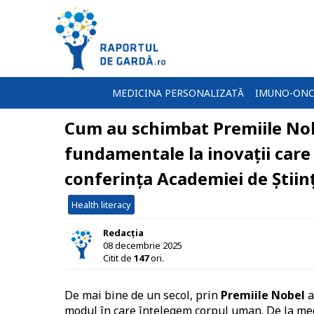
MEDICINA PERSONALIZATĂ
IMUNO-ONC
Cum au schimbat Premiile Nobe
fundamentale la inovații care s
conferința Academiei de Știin
Health literacy
Redacția
08 decembrie 2025
Citit de
147
ori.
De mai bine de un secol, prin
Premiile Nobel
a
modul în care înțelegem corpul uman. De la mec