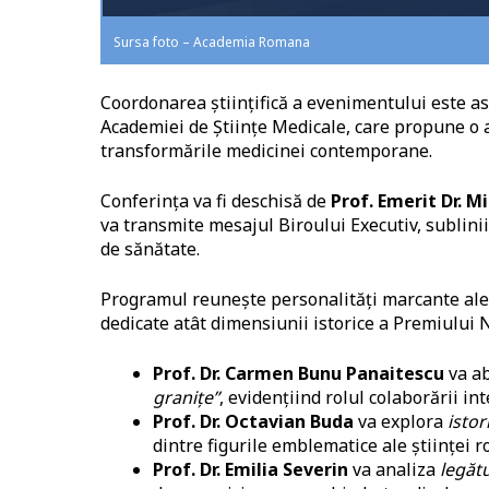
Sursa foto – Academia Romana
Coordonarea științifică a evenimentului este a
Academiei de Științe Medicale, care propune o a
transformările medicinei contemporane.
Conferința va fi deschisă de
Prof. Emerit Dr. M
va transmite mesajul Biroului Executiv, subliniin
de sănătate.
Programul reunește personalități marcante ale 
dedicate atât dimensiunii istorice a Premiului 
Prof. Dr. Carmen Bunu Panaitescu
va a
granițe”
, evidențiind rolul colaborării in
Prof. Dr. Octavian Buda
va explora
istor
dintre figurile emblematice ale științei r
Prof. Dr. Emilia Severin
va analiza
legătu