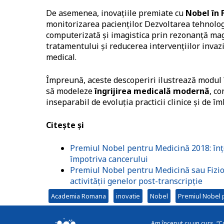
De asemenea, inovațiile premiate cu
Nobel în
monitorizarea pacienților. Dezvoltarea tehnolog
computerizată și imagistica prin rezonanță mag
tratamentului și reducerea intervențiilor invazi
medical.
Împreună, aceste descoperiri ilustrează modul î
să modeleze
îngrijirea medicală modernă
, c
inseparabil de evoluția practicii clinice și de î
Citește și
Premiul Nobel pentru Medicină 2018: în
împotriva cancerului
Premiul Nobel pentru Medicină sau Fizio
activității genelor post-transcripție
Academia Romana
inovatie
Nobel
Premiul Nobel 
Am început cu un curs, “C