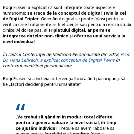
Bogi Eliasen a explicat că sunt integrate toate aspectele
humanome:
se trece de la conceptul de Digital Twin la cel
de Digital Triplet
. Geamănul digital se poate folosi pentru a
verifica care tratamente ar fi eficiente sau pentru a realiza studii
clinice. Al doilea pas, al
tripletului digital, ar permite
integrarea datelor non-clinice și oferirea unui serviciu la
nivel individual
.
În cadrul Conferinței de Medicină Personalizată din 2018,
Prof.
Dr. Hans Lehrach, a explicat conceptul de Digital Twins
în
contextul medicinei personalizate.
Bogi Eliasen și-a încheiat intervenția încurajând participanții să
fie „factori decidenți pentru umanitate”:
„
Va trebui să gândim în moduri total diferite
pentru a genera valoare la nivel social, în timp
ce ajutăm individul
. Trebuie să avem răbdare să
punem aceste întrebări și să mediem forțe și