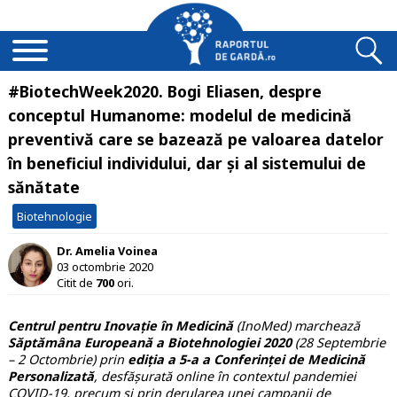
#BiotechWeek2020. Bogi Eliasen, despre
conceptul Humanome: modelul de medicină
preventivă care se bazează pe valoarea datelor
în beneficiul individului, dar și al sistemului de
sănătate
Biotehnologie
Dr. Amelia Voinea
03 octombrie 2020
Citit de
700
ori.
Centrul pentru Inovație în Medicină
(InoMed) marchează
Săptămâna Europeană a Biotehnologiei 2020
(28 Septembrie
– 2 Octombrie) prin
ediția a 5-a a Conferinței de Medicină
Personalizată
, desfășurată online în contextul pandemiei
COVID-19, precum și prin derularea unei campanii de