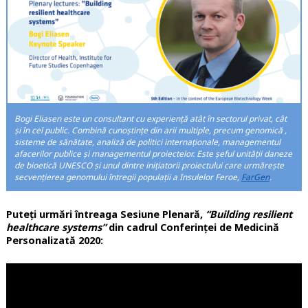
Bogi Eliasen este un consultant cu experiență atât în sectorul privat, cât
și în cel public. Combină cunoștințe din arii multiple, precum genomică ,
sisteme de sănătate, analiză de politici internaționale, managementul
afacerilor publice și managementul proiectelor. Este șeful unității daneze
de bioetică UNESCO și unul dintre inițiatorii proiectului care urmărește
secvențierea genomului întregii populații a Insulelor Feroe,
FarGen
.
Puteți urmări întreaga Sesiune Plenară,
“Building resilient
healthcare systems”
din cadrul Conferinței de Medicină
Personalizată 2020: