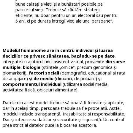
bune calități a vieții și a bunăstări posibile pe
parcursul vieții. Trebuie să căutăm strategii
eficiente, nu doar pentru un an electoral sau pentru
5 ani, ci pe durata întregii vieți ale unei persoane”.
Modelul humanome are în centru individul și luarea
deciziilor ce privesc sănătatea, bazându-ne pe date
,
integrate cu ajutorul unui asistent virtual, provenite
din surse
multiple: biologie
(științele „omice”, precum genomica și
biomarkerii)
, factori sociali
(demografici, educaționali și rata
de angajare)
și de mediu
(climatici, de poluare)
și
comportamentul individual
(utilizarea social media,
activitatea fizică, obiceiuri alimentare)
.
Datele din acest model trebuie să poată fi folosite și aplicate,
dar în același timp, persoana trebuie să fie protejată. Astfel,
modelul include transparență, trasabilitate și responsabilitate.
Dar și integrarea datelor și securitate și siguranță. Un control
prea strict al datelor duce la blocarea acestora.