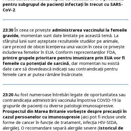
pentru subgrupul de pacienți infectați în trecut cu SARS-
CoV-2
.
23:30
În ceea ce privește
administrarea vaccinului la femeile
gravide
, momentan sunt date limitate pe această temă. La
sfârșitul lunii sunt așteptate rezultatele studiilor pe animale,
care preced de obicei licențierea unui vaccin în ceea ce privește
includerea femeilor în EUA. Conform reprezentanților FDA,
printre grupele prioritare pentru imunizare prin EUA vor fi
femeile cu potențial de sarcină
, dar momentan nu există
date care să dovedească indicații sau contraindicații pentru
femeile care ar putea rămâne însărcinate.
23:20
Au fost numeroase întrebări legate de oportunitatea sau
contraindicația administrării vaccinului împotriva COVID-19 la
grupurile de pacienți cu diverse patologii imunosupresive.
Prospectul din Marea Britanie vorbește despre precauții în
cazul persoanelor cu imunosupresie
(aici pot fi incluse unele
forme de cancer în funcție de tratament, infecția HIV-SIDA,
alergiile). O recomandare separă alergiile severe (
istoricul de