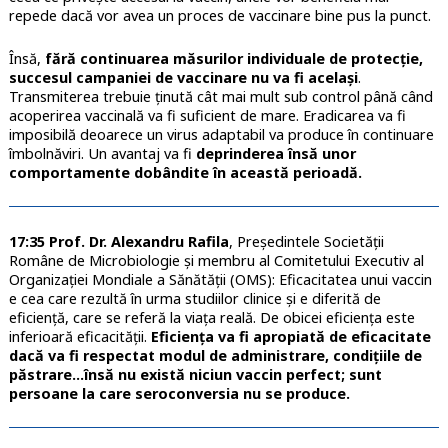
repede dacă vor avea un proces de vaccinare bine pus la punct.
Însă,
fără continuarea măsurilor individuale de protecție,
succesul campaniei de vaccinare nu va fi același
.
Transmiterea trebuie ținută cât mai mult sub control până când
acoperirea vaccinală va fi suficient de mare. Eradicarea va fi
imposibilă deoarece un virus adaptabil va produce în continuare
îmbolnăviri. Un avantaj va fi
deprinderea însă unor
comportamente dobândite în această perioadă.
17:35 Prof. Dr. Alexandru Rafila
, Președintele Societății
Române de Microbiologie și membru al Comitetului Executiv al
Organizației Mondiale a Sănătății (OMS): Eficacitatea unui vaccin
e cea care rezultă în urma studiilor clinice și e diferită de
eficiență, care se referă la viața reală. De obicei eficiența este
inferioară eficacității.
Eficiența va fi apropiată de eficacitate
dacă va fi respectat modul de administrare, condițiile de
păstrare…însă nu există niciun vaccin perfect; sunt
persoane la care seroconversia nu se produce.