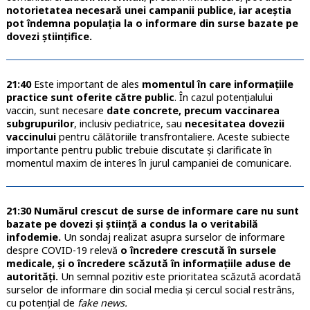
notorietatea necesară unei campanii publice, iar aceștia
pot îndemna populația la o informare din surse bazate pe
dovezi științifice.
21:40
Este important de ales
momentul în care informațiile
practice sunt oferite către public
. În cazul potențialului
vaccin, sunt necesare
date concrete, precum vaccinarea
subgrupurilor
, inclusiv pediatrice, sau
necesitatea dovezii
vaccinului
pentru călătoriile transfrontaliere. Aceste subiecte
importante pentru public trebuie discutate și clarificate în
momentul maxim de interes în jurul campaniei de comunicare.
21:30 Numărul crescut de surse de informare care nu sunt
bazate pe dovezi și știință a condus la o veritabilă
infodemie.
Un sondaj realizat asupra surselor de informare
despre COVID-19 relevă
o încredere crescută în sursele
medicale, și o încredere scăzută în informațiile aduse de
autorități.
Un semnal pozitiv este prioritatea scăzută acordată
surselor de informare din social media și cercul social restrâns,
cu potențial de
fake news.