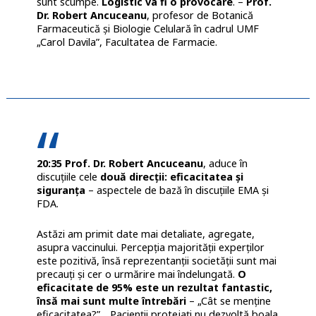
sunt scumpe.
Logistic va fi o provocare
. –
Prof.
Dr. Robert Ancuceanu
, profesor de Botanică
Farmaceutică şi Biologie Celulară în cadrul UMF
„Carol Davila”, Facultatea de Farmacie.
20:35 Prof. Dr. Robert Ancuceanu
, aduce în
discuțiile cele
două direcții: eficacitatea și
siguranța
– aspectele de bază în discuțiile EMA și
FDA.
Astăzi am primit date mai detaliate, agregate,
asupra vaccinului. Percepția majorității experților
este pozitivă, însă reprezentanții societății sunt mai
precauți și cer o urmărire mai îndelungată.
O
eficacitate de 95% este un rezultat fantastic,
însă mai sunt multe întrebări
– „Cât se menține
eficacitatea?”, „Pacienții protejați nu dezvoltă boala