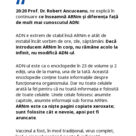
20:20 Prof. Dr. Robert Ancuceanu
, ne explică în
continuare
ce înseamnă ARNm și diferența față
de mult mai cunoscutul ADN
:
ADN e extrem de stabil însă ARNm e atât de
instabil încât vorbim de ore, zile, săptămâni.
Dacă
introducem ARNm în corp, nu rămâne acolo la
infinit, nu modifică ADN-ul
.
ADN-ul este ca o enciclopedie în 23 de volume și 2
ediții, una de la mama, una de la tată. Această
enciclopedie conține toate informațiile despre
funcționarea organismului. Dar nu toate celulele
arată la fel pentru că nu toată informația e folosită
de toate celulele. Unele celule folosesc anumite
capitole, anumite informații sub forma ARNm.
ARNm este ca niște pagini copiate xeroxate;
sunt folosite cât e nevoie, apoi pot fi
aruncate
.
Vaccinul a fost, în mod tradițional, virus complet,