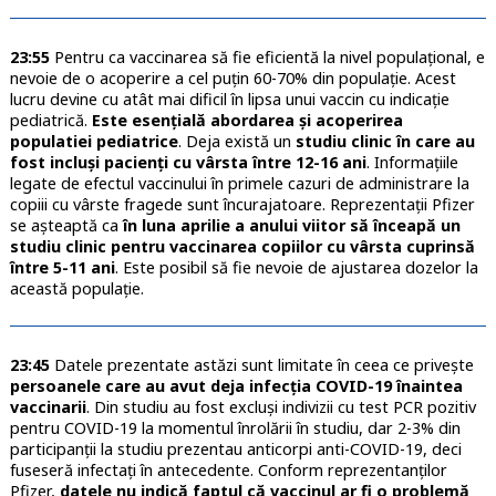
23:55
Pentru ca vaccinarea să fie eficientă la nivel populațional, e
nevoie de o acoperire a cel puțin 60-70% din populație. Acest
lucru devine cu atât mai dificil în lipsa unui vaccin cu indicație
pediatrică.
Este esențială abordarea și acoperirea
populatiei pediatrice
. Deja există un
studiu clinic în care au
fost incluși pacienți cu vârsta între 12-16 ani
. Informațiile
legate de efectul vaccinului în primele cazuri de administrare la
copiii cu vârste fragede sunt încurajatoare. Reprezentații Pfizer
se așteaptă ca
în luna aprilie a anului viitor să înceapă un
studiu clinic pentru vaccinarea copiilor cu vârsta cuprinsă
între 5-11 ani
. Este posibil să fie nevoie de ajustarea dozelor la
această populație.
23:45
Datele prezentate astăzi sunt limitate în ceea ce privește
persoanele care au avut deja infecția COVID-19 înaintea
vaccinarii
. Din studiu au fost excluși indivizii cu test PCR pozitiv
pentru COVID-19 la momentul înrolării în studiu, dar 2-3% din
participanții la studiu prezentau anticorpi anti-COVID-19, deci
fuseseră infectați în antecedente. Conform reprezentanților
Pfizer,
datele nu indică faptul că vaccinul ar fi o problemă