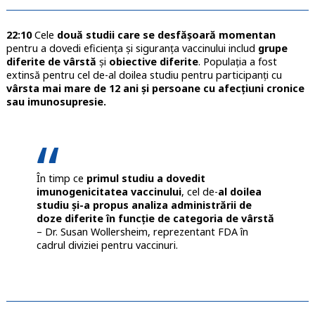
22:10
Cele
două studii care se desfășoară momentan
pentru a dovedi eficiența și siguranța vaccinului includ
grupe
diferite de vârstă
și
obiective diferite
. Populația a fost
extinsă pentru cel de-al doilea studiu pentru participanți cu
vârsta mai mare de 12 ani și persoane cu afecțiuni cronice
sau imunosupresie.
În timp ce
primul studiu a dovedit
imunogenicitatea vaccinului
, cel de-
al doilea
studiu și-a propus analiza administrării de
doze diferite în funcție de categoria de vârstă
– Dr. Susan Wollersheim, reprezentant FDA în
cadrul diviziei pentru vaccinuri.