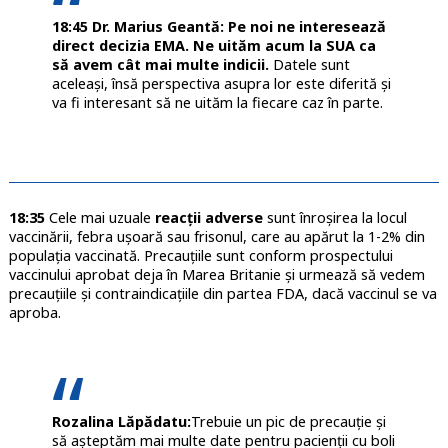
18:45 Dr. Marius Geantă: Pe noi ne interesează
direct decizia EMA. Ne uităm acum la SUA ca
să avem cât mai multe indicii.
Datele sunt
aceleași, însă perspectiva asupra lor este diferită și
va fi interesant să ne uităm la fiecare caz în parte.
18:35
Cele mai uzuale
reacții adverse
sunt înroșirea la locul
vaccinării, febra ușoară sau frisonul, care au apărut la 1-2% din
populația vaccinată. Precauțiile sunt conform prospectului
vaccinului aprobat deja în Marea Britanie și urmează să vedem
precauțiile și contraindicațiile din partea FDA, dacă vaccinul se va
aproba.
Rozalina Lăpădatu:
Trebuie un pic de precauție și
să așteptăm mai multe date pentru pacienții cu boli