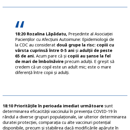
18:20 Rozalina Lăpădatu,
Președinte al Asociației
Pacienților cu Afecțiuni Autoimune: Epidemiologii de
la CDC au considerat
două grupe la risc: copiii cu
vârsta cuprinsă între 0-5 ani
și
adulții de peste
65 de ani.
Acum pare că și
copiii au șanse la fel
de mari de îmbolnăvire
precum adulții. E greșit să
credem că un copil este un adult mic; este o mare
diferență între copii și adulți.
18:10 Prioritățile în perioada imediat următoare
sunt
determinarea eficacității vaccinului în prevenția COVID-19 în
rândul a diverse grupuri populaționale, iar ulterior determinarea
duratei protecției, comparația cu alte vaccinuri potențial
disponibile, precum și stabilirea dacă modificările apărute în