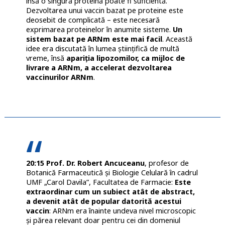
însă o singură proteină poate fi suficientă.
Dezvoltarea unui vaccin bazat pe proteine este
deosebit de complicată – este necesară
exprimarea proteinelor în anumite sisteme.
Un
sistem bazat pe ARNm este mai facil
. Această
idee era discutată în lumea științifică de multă
vreme, însă
apariția lipozomilor, ca mijloc de
livrare a ARNm, a accelerat dezvoltarea
vaccinurilor ARNm
.
20:15 Prof. Dr. Robert Ancuceanu
, profesor de
Botanică Farmaceutică şi Biologie Celulară în cadrul
UMF „Carol Davila”, Facultatea de Farmacie:
Este
extraordinar cum un subiect atât de abstract,
a devenit atât de popular datorită acestui
vaccin
: ARNm era înainte undeva nivel microscopic
și părea relevant doar pentru cei din domeniul