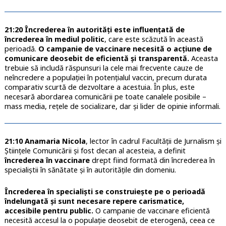
21:20 Încrederea în autorități este influențată de
încrederea în mediul politic
, care este scăzută în această
perioadă.
O campanie de vaccinare necesită o acțiune de
comunicare deosebit de eficientă și transparentă.
Aceasta
trebuie să includă răspunsuri la cele mai frecvente cauze de
neîncredere a populației în potențialul vaccin, precum durata
comparativ scurtă de dezvoltare a acestuia. În plus, este
necesară abordarea comunicării pe toate canalele posibile –
mass media, rețele de socializare, dar și lider de opinie informali.
21:10 Anamaria Nicola
, lector în cadrul Facultății de Jurnalism și
Științele Comunicării și fost decan al acesteia, a definit
încrederea în vaccinare
drept fiind formată din încrederea în
specialiștii în sănătate și în autoritățile din domeniu.
Încrederea în specialiști se construiește pe o perioadă
îndelungată și sunt necesare repere carismatice,
accesibile pentru public.
O campanie de vaccinare eficientă
necesită accesul la o populație deosebit de eterogenă, ceea ce