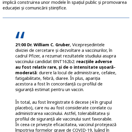
implică construirea unor modele în spațiul public și promovarea
educației și comunicării științifice.
21:00 Dr. William C. Gruber
, Vicepreședintele
diviziei de cercetare și dezvoltare a vaccinurilor, în
cadrul Pfizer, a rezumat rezultatele studiului asupra
vaccinului candidat BNT162b2:
reacțiile adverse
au fost relativ rare, și de o intensitate ușoară-
moderată
: durere la locul de administrare, cefalee,
fatigabilitate, febră, diaree. În plus, apariția
acestora a fost în concordanță cu profilul de
siguranță estimat pentru un vaccin.
În total, au fost înregistrate 6 decese (4 în grupul
placebo), care nu au fost considerate corelate cu
administrarea vaccinului. Astfel, tolerabilitatea și
profilul de siguranță ale vaccinului sunt favorabile.
În ceea ce privește eficacitatea, vaccinul protejează
împotriva formelor grave de COVID-19, luând în