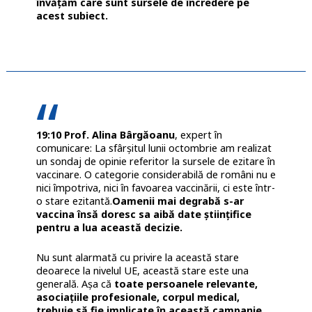
învățăm care sunt sursele de încredere pe
acest subiect.
19:10 Prof. Alina Bârgăoanu
, expert în
comunicare: La sfârșitul lunii octombrie am realizat
un sondaj de opinie referitor la sursele de ezitare în
vaccinare. O categorie considerabilă de români nu e
nici împotriva, nici în favoarea vaccinării, ci este într-
o stare ezitantă.
Oamenii mai degrabă s-ar
vaccina însă doresc sa aibă date științifice
pentru a lua această decizie.
Nu sunt alarmată cu privire la această stare
deoarece la nivelul UE, această stare este una
generală. Așa că
toate persoanele relevante,
asociațiile profesionale, corpul medical,
trebuie să fie implicate în această campanie