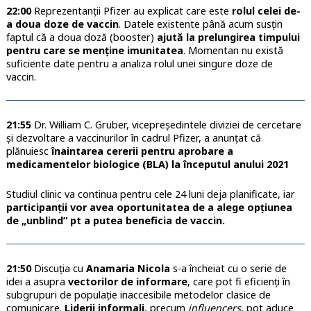
22:00
Reprezentanții Pfizer au explicat care este
rolul celei de-
a doua doze de vaccin
. Datele existente până acum susțin
faptul că a doua doză (booster)
ajută la prelungirea timpului
pentru care se menține imunitatea
. Momentan nu există
suficiente date pentru a analiza rolul unei singure doze de
vaccin.
21:55
Dr. William C. Gruber, vicepreședintele diviziei de cercetare
și dezvoltare a vaccinurilor în cadrul Pfizer, a anunțat că
plănuiesc
înaintarea cererii pentru aprobare a
medicamentelor biologice (BLA) la începutul anului 2021
Studiul clinic va continua pentru cele 24 luni deja planificate, iar
participanții vor avea oportunitatea de a alege opțiunea
de „unblind” pt a putea beneficia de vaccin.
21:50
Discuția cu
Anamaria Nicola
s-a încheiat cu o serie de
idei a asupra
vectorilor de informare
, care pot fi eficienți în
subgrupuri de populație inaccesibile metodelor clasice de
comunicare.
Liderii informali
, precum
influencers
, pot aduce