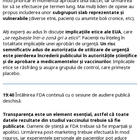
mod prioritar în momentul aprobării unui vaccin, iar urmărirea
lor să se efectueze pe termen lung. Mai mulți lideri de opinie au
propus includerea unor
subgrupuri slab reprezentate și
vulnerabile
(diverse etnii, pacienți cu anumite boli cronice, etc).
Alți experți au adus în discuție
implicațiile etice ale EUA
, care
„se regăsește într-o zonă gri a eticii”
. Pacienții nu înțeleg în
totalitate implicațiile unei aprobări de urgență.
Un risc
semnificativ adus de autorizația de utilizare de urgență
este pierderea încrederii publicului în autoritățile științifice
și de aprobare a medicamentelor și vaccinurilor.
Implicațiile
etice se răsfrâng și asupra grupului de control, care primește
placebo.
19:40
Întâlnirea FDA continuă cu o sesiune de audiere publică
deschisă.
Transparența este un element esențial, astfel că toate
datele rezultate din studiul vaccinului trebuie să fie
publicate.
Oamenii de știință ai FDA trebuie să fie imparțiali și
apolitici. Urmărirea post-marketing trebuie efectuată în mod
riguros, iar experiențele personale ale pacienților pot aduce