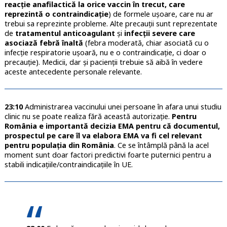
reacție anafilactică la orice vaccin în trecut, care
reprezintă o contraindicație
) de formele ușoare, care nu ar
trebui sa reprezinte probleme. Alte precauții sunt reprezentate
de
tratamentul anticoagulant
și
infecții severe care
asociază febră înaltă
(febra moderată, chiar asociată cu o
infecție respiratorie ușoară, nu e o contraindicație, ci doar o
precauție). Medicii, dar și pacienții trebuie să aibă în vedere
aceste antecedente personale relevante.
23:10
Administrarea vaccinului unei persoane în afara unui studiu
clinic nu se poate realiza fără această autorizație.
Pentru
România e importantă decizia EMA pentru că documentul,
prospectul pe care îl va elabora EMA va fi cel relevant
pentru populația din România
. Ce se întâmplă până la acel
moment sunt doar factori predictivi foarte puternici pentru a
stabili indicațiile/contraindicațiile în UE.