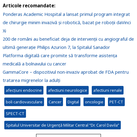
Articole recomandate:
Ponderas Academic Hospital a lansat primul program integrat
de chirurgie minim invazivă și robotică, bazat pe roboții daVinci
Xi
200 de români au beneficiat deja de intervenții cu angiograful de
ultimă generație Philips Azurion 7, la Spitalul Sanador
Platforma digitală care promite să transforme asistența
medicală a bolnavului cu cancer
GammaCore – dispozitivul non-invaziv aprobat de FDA pentru
tratarea migrenelor la adulți
afecțiuni endocrine
afectiuni neurologice
afectiuni renale
boli cardiovasculare
Cancer
Digital
oncologie
PET-CT
SPECT-CT
Spitalul Universitar de Urgență Militar Central “Dr. Carol Davila”