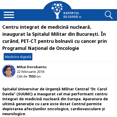
Centru integrat de medicină nucleară,
inaugurat la Spitalul Militar din București. În
curând, PET-CT pentru bolnavii cu cancer prin
Programul Național de Oncologie
Medicina digitală
Mihai Dorobantu
22 februarie 2018
Citit de
7553
ori.
Spitalul Universitar de Urgență Militar Central “Dr. Carol
Davila” (SUUMC) a inaugurat cel mai performant centru
integrat de medicină nucleară din Europa. Aparatura de
ultimă generație cu care este dotat Centrul permite
depistarea afecțiunilor oncologice, cardiovasculare și
neurologice.