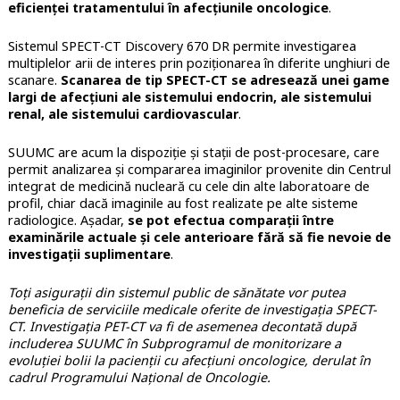
eficienței tratamentului în afecțiunile oncologice
.
Sistemul SPECT-CT Discovery 670 DR permite investigarea
multiplelor arii de interes prin poziționarea în diferite unghiuri de
scanare.
Scanarea de tip SPECT-CT se adresează unei game
largi de afecțiuni ale sistemului endocrin, ale sistemului
renal, ale sistemului cardiovascular
.
SUUMC are acum la dispoziție și stații de post-procesare, care
permit analizarea și compararea imaginilor provenite din Centrul
integrat de medicină nucleară cu cele din alte laboratoare de
profil, chiar dacă imaginile au fost realizate pe alte sisteme
radiologice. Așadar,
se pot efectua comparații între
examinările actuale și cele anterioare fără să fie nevoie de
investigații suplimentare
.
Toți asigurații din sistemul public de sănătate vor putea
beneficia de serviciile medicale oferite de investigația SPECT-
CT. Investigația PET-CT va fi de asemenea decontată după
includerea SUUMC în Subprogramul de monitorizare a
evoluției bolii la pacienții cu afecțiuni oncologice, derulat în
cadrul Programului Naţional de Oncologie.