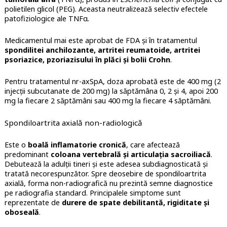
polietilen glicol (PEG). Aceasta neutralizează selectiv efectele
patofiziologice ale TNFα.
Medicamentul mai este aprobat de FDA și în tratamentul
spondilitei anchilozante, artritei reumatoide, artritei
psoriazice, pzoriazisului în plăci și bolii Crohn
.
Pentru tratamentul nr-axSpA, doza aprobată este de 400 mg (2
injecții subcutanate de 200 mg) la săptămâna 0, 2 și 4, apoi 200
mg la fiecare 2 săptămâni sau 400 mg la fiecare 4 săptămâni.
Spondiloartrita axială non-radiologică
Este o
boală inflamatorie cronică
, care afectează
predominant
coloana vertebrală și articulația sacroiliacă
.
Debutează la adulții tineri și este adesea subdiagnosticată și
tratată necorespunzător. Spre deosebire de spondiloartrita
axială, forma non-radiografică nu prezintă semne diagnostice
pe radiografia standard. Principalele simptome sunt
reprezentate de
durere de spate debilitantă, rigiditate și
oboseală
.