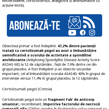
nesteroidiene, corticosteroizi, analgezice și antireumatice cu
acțiune lentă).
Obiectivul primar a fost îndeplinit.
47,2% dintre pacienții
tratați cu certolizumab pegol au avut o îmbunătățire
semnificativă a scorului de activitate a spondilitei
anchilozante
(Ankylosing Spondylitis Disease Activity Score-
ASDAS-MI) la 52 de săptămâni , față de 7,9% dintre cei din
grupul placebo. A fost îndeplinit și un obiectiv secundar
important, cel al îmbunătățirii scorului ASAS40: 40% în grupul de
intervenție versus 11,4% în grupul placebo, la 12 săptămâni.
Certolizumab pegol (Cimzia)
Certolizumab pegol este un
fragment Fab’ de anticorp
umaniza
t, recombinant,
împotriva factorului de necroză
tumorală alfa
(TNFα), produs în
Escherichia coli
şi conjugat cu