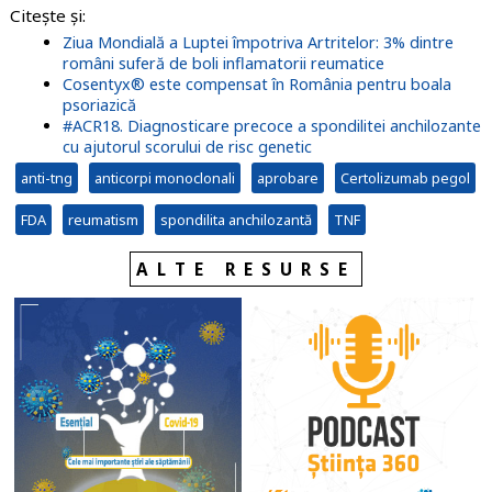
Citește și:
Ziua Mondială a Luptei împotriva Artritelor: 3% dintre
români suferă de boli inflamatorii reumatice
Cosentyx® este compensat în România pentru boala
psoriazică
#ACR18. Diagnosticare precoce a spondilitei anchilozante
cu ajutorul scorului de risc genetic
anti-tng
anticorpi monoclonali
aprobare
Certolizumab pegol
FDA
reumatism
spondilita anchilozantă
TNF
ALTE RESURSE