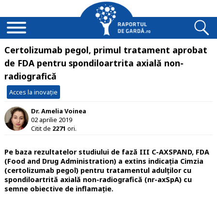
Certolizumab pegol, primul tratament aprobat
de FDA pentru spondiloartrita axială non-
radiografică
Acces la inovație
Dr. Amelia Voinea
02 aprilie 2019
Citit de
2271
ori.
Pe baza rezultatelor studiului de fază III C-AXSPAND, FDA
(Food and Drug Administration) a extins indicația Cimzia
(certolizumab pegol) pentru tratamentul adulților cu
spondiloartrită
axială non-radiografică (nr-axSpA) cu
semne obiective de inflamație.