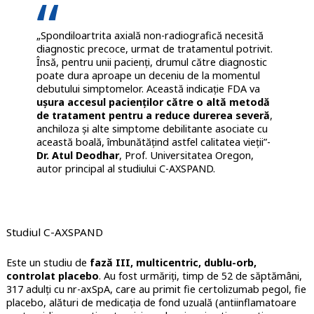
„Spondiloartrita axială non-radiografică necesită
diagnostic precoce, urmat de tratamentul potrivit.
Însă, pentru unii pacienți, drumul către diagnostic
poate dura aproape un deceniu de la momentul
debutului simptomelor. Această indicație FDA va
ușura accesul pacienților către o altă metodă
de tratament pentru a reduce durerea severă
,
anchiloza și alte simptome debilitante asociate cu
această boală, îmbunătățind astfel calitatea vieții”-
Dr. Atul Deodhar
, Prof. Universitatea Oregon,
autor principal al studiului C-AXSPAND.
Studiul C-AXSPAND
Este un studiu de
fază III, multicentric, dublu-orb,
controlat placebo
. Au fost urmăriți, timp de 52 de săptămâni,
317 adulți cu nr-axSpA, care au primit fie certolizumab pegol, fie
placebo, alături de medicația de fond uzuală (antiinflamatoare