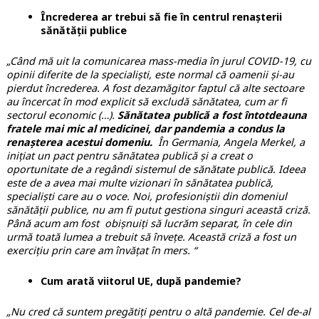
Încrederea ar trebui să fie în centrul renașterii
sănătății publice
„Când mă uit la comunicarea mass-media în jurul COVID-19, cu
opinii diferite de la specialiști, este normal că oamenii și-au
pierdut încrederea. A fost dezamăgitor faptul că alte sectoare
au încercat în mod explicit să excludă sănătatea, cum ar fi
sectorul economic
(…).
Sănătatea publică a fost întotdeauna
fratele mai mic al medicinei, dar pandemia a condus la
renașterea acestui domeniu.
În Germania, Angela Merkel, a
inițiat un pact pentru sănătatea publică și a creat o
oportunitate de a regândi sistemul de sănătate publică. Ideea
este de a avea mai multe vizionari în sănătatea publică,
specialiști care au o voce. Noi, profesioniștii din domeniul
sănătății publice, nu am fi putut gestiona singuri această criză.
Până acum am fost obișnuiți să lucrăm separat, în cele din
urmă toată lumea a trebuit să învețe. Această criză a fost un
exercițiu prin care am învățat în mers. “
Cum arată viitorul UE, după pandemie?
„Nu cred că suntem pregătiți pentru o altă pandemie. Cel de-al