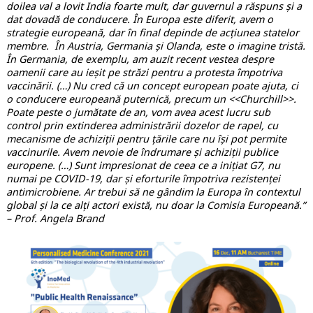
doilea val a lovit India foarte mult, dar guvernul a răspuns și a
dat dovadă de conducere. În Europa este diferit, avem o
strategie europeană, dar în final depinde de acțiunea statelor
membre. În Austria, Germania și Olanda, este o imagine tristă.
În Germania, de exemplu, am auzit recent vestea despre
oamenii care au ieșit pe străzi pentru a protesta împotriva
vaccinării. (…) Nu cred că un concept european poate ajuta, ci
o conducere europeană puternică, precum un <<Churchill>>.
Poate peste o jumătate de an, vom avea acest lucru sub
control prin extinderea administrării dozelor de rapel, cu
mecanisme de achiziții pentru țările care nu își pot permite
vaccinurile. Avem nevoie de îndrumare și achiziții publice
europene. (…) Sunt impresionat de ceea ce a inițiat G7, nu
numai pe COVID-19, dar și eforturile împotriva rezistenței
antimicrobiene. Ar trebui să ne gândim la Europa în contextul
global și la ce alți actori există, nu doar la Comisia Europeană.”
– Prof. Angela Brand