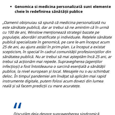
Genomica si medicina personalizată sunt elemente
cheie în redefinirea sănătății publice
„Oamenii obișnuiau să spună că medicina personalizată nu
este sănătate publică, dar ar trebui să ne amintim că în urmă
cu 100 de ani, Winslow menționează strategii bazate pe
populație, abordări stratificate și individuale. Rețelele sănătate
publică specializate în genomică, pe care le-am început acum
25 de ani, au ajuns astăzi în prim-plan. La început a existat
scepticism, în special în cadrul comunității profesioniștilor din
sănătatea publică. Nu ar trebui să mai așteptăm încă 25 ani, ar
trebui să acționăm mai repede.
Supravegherea (agenților
infecțioși) a fost întotdeauna o sarcină esențială a sănătății
publice, la nivel european și local. Mesajele nu s-au schimbat
deloc. În timpul pandemiei am învățat să aplicăm mai rapid
instrumente digitale, putem folosi acum dovezi din lumea
reală și să facem predicții cu mare acuratețe.
Discutăm deja despre supravegherea sindromică