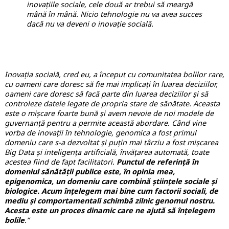
inovațiile sociale, cele două ar trebui să meargă
mână în mână. Nicio tehnologie nu va avea succes
dacă nu va deveni o inovație socială.
Inovația socială, cred eu, a început cu comunitatea bolilor rare,
cu oameni care doresc să fie mai implicați în luarea deciziilor,
oameni care doresc să facă parte din luarea deciziilor și să
controleze datele legate de propria stare de sănătate. Aceasta
este o mișcare foarte bună și avem nevoie de noi modele de
guvernanță pentru a permite această abordare. Când vine
vorba de inovații în tehnologie, genomica a fost primul
domeniu care s-a dezvoltat și puțin mai târziu a fost mișcarea
Big Data și inteligența artificială, învățarea automată
, toate
acestea fiind de fapt facilitatori
.
Punctul de referință în
domeniul sănătății publice este, în opinia mea,
epigenomica, un domeniu care combină științele sociale și
biologice.
Acum înțelegem mai bine cum factorii sociali, de
mediu și comportamentali schimbă zilnic genomul nostru.
Acesta este un proces dinamic care ne ajută să înțelegem
bolile
.”