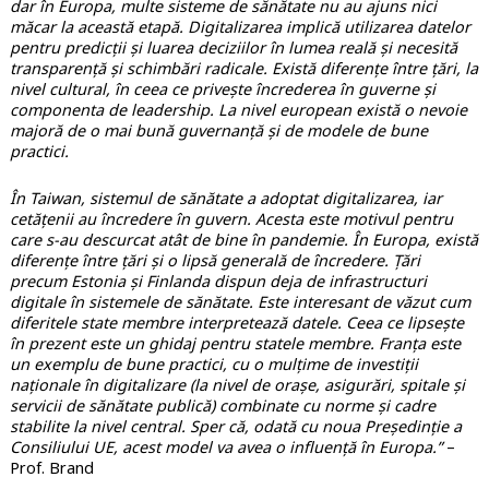
dar în Europa, multe sisteme de sănătate nu au ajuns nici
măcar la această etapă. Digitalizarea implică utilizarea datelor
pentru predicții și luarea deciziilor în lumea reală și necesită
transparență și schimbări radicale. Există diferențe între țări, la
nivel cultural, în ceea ce privește încrederea în guverne și
componenta de leadership. La nivel european există o nevoie
majoră de o mai bună guvernanță și de modele de bune
practici.
În Taiwan, sistemul de sănătate a adoptat digitalizarea, iar
cetățenii au încredere în guvern. Acesta este motivul pentru
care s-au descurcat atât de bine în pandemie. În Europa, există
diferențe între țări și o lipsă generală de încredere. Țări
precum Estonia și Finlanda dispun deja de infrastructuri
digitale în sistemele de sănătate. Este interesant de văzut cum
diferitele state membre interpretează datele. Ceea ce lipsește
în prezent este un ghidaj pentru statele membre. Franța este
un exemplu de bune practici, cu o mulțime de investiții
naționale în digitalizare (la nivel de orașe, asigurări, spitale și
servicii de sănătate publică) combinate cu norme și cadre
stabilite la nivel central. Sper că, odată cu noua Președinție a
Consiliului UE, acest model va avea o influență în Europa.”
–
Prof. Brand