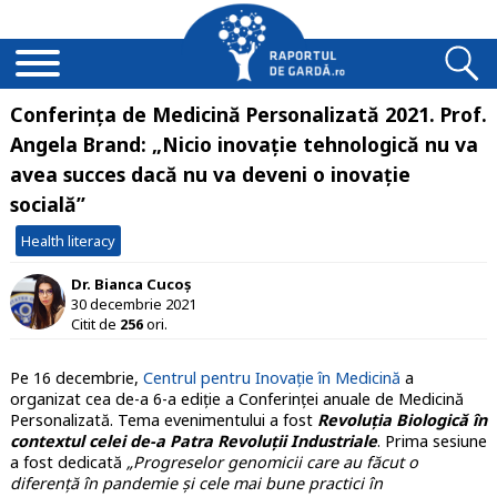
Conferința de Medicină Personalizată 2021. Prof.
Angela Brand: „Nicio inovație tehnologică nu va
avea succes dacă nu va deveni o inovație
socială”
Health literacy
Dr. Bianca Cucoș
30 decembrie 2021
Citit de
256
ori.
Pe 16 decembrie,
Centrul pentru Inovație în Medicină
a
organizat cea de-a 6-a ediție a Conferinței anuale de Medicină
Personalizată. Tema evenimentului a fost
Revoluția Biologică în
contextul celei de-a Patra Revoluții Industriale
. Prima sesiune
a fost dedicată
„Progreselor genomicii care au făcut o
diferență în pandemie și cele mai bune practici în