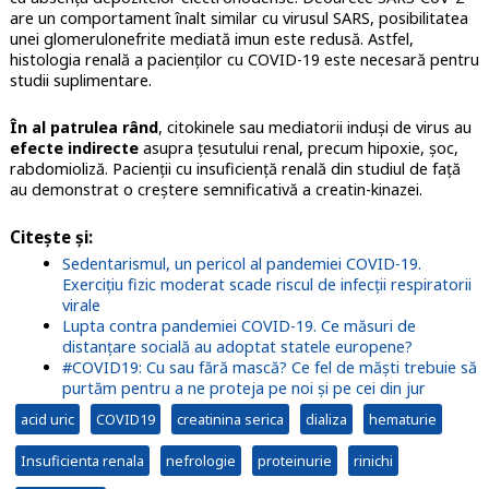
are un comportament înalt similar cu virusul SARS, posibilitatea
unei glomerulonefrite mediată imun este redusă. Astfel,
histologia renală a pacienților cu COVID-19 este necesară pentru
studii suplimentare.
În al patrulea rând
, citokinele sau mediatorii induși de virus au
efecte indirecte
asupra țesutului renal, precum hipoxie, șoc,
rabdomioliză. Pacienții cu insuficiență renală din studiul de față
au demonstrat o creștere semnificativă a creatin-kinazei.
Citește și:
Sedentarismul, un pericol al pandemiei COVID-19.
Exercițiu fizic moderat scade riscul de infecții respiratorii
virale
Lupta contra pandemiei COVID-19. Ce măsuri de
distanțare socială au adoptat statele europene?
#COVID19: Cu sau fără mască? Ce fel de măști trebuie să
purtăm pentru a ne proteja pe noi și pe cei din jur
acid uric
COVID19
creatinina serica
dializa
hematurie
Insuficienta renala
nefrologie
proteinurie
rinichi