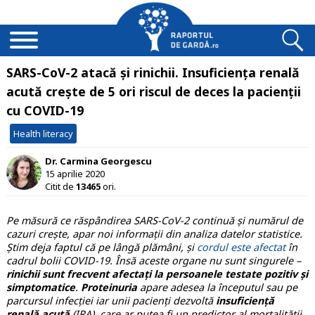
SARS-CoV-2 atacă și rinichii. Insuficiența renală
acută crește de 5 ori riscul de deces la pacienții
cu COVID-19
Health literacy
Dr. Carmina Georgescu
15 aprilie 2020
Citit de
13465
ori.
Pe măsură ce răspândirea SARS-CoV-2 continuă și numărul de
cazuri crește, apar noi informații din analiza datelor statistice.
Știm deja faptul că pe lângă plămâni, și
cordul este afectat
în
cadrul bolii COVID-19. Însă aceste organe nu sunt singurele –
rinichii sunt frecvent afectați la persoanele testate pozitiv și
simptomatice
.
Proteinuria
apare adesea la începutul sau pe
parcursul infecției iar unii pacienți dezvoltă
insuficiență
renală acută
(IRA), care ar putea fi un predictor al mortalității