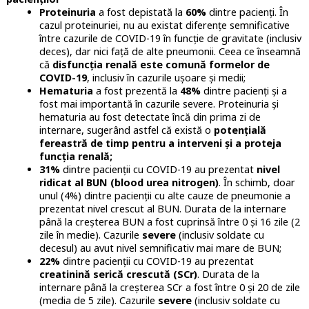
Proteinuria
a fost depistată la
60%
dintre pacienți. În
cazul proteinuriei, nu au existat diferențe semnificative
între cazurile de COVID-19 în funcție de gravitate (inclusiv
deces), dar nici față de alte pneumonii. Ceea ce înseamnă
că
disfuncția renală este comună formelor de
COVID-19
, inclusiv în cazurile ușoare și medii;
Hematuria
a fost prezentă la
48%
dintre pacienți și a
fost mai importantă în cazurile severe. Proteinuria și
hematuria au fost detectate încă din prima zi de
internare, sugerând astfel că există o
potențială
fereastră de timp pentru a interveni și a
proteja
funcția renală;
31%
dintre pacienții cu COVID-19 au prezentat
nivel
ridicat al BUN (blood urea nitrogen)
. În schimb, doar
unul (4%) dintre pacienții cu alte cauze de pneumonie a
prezentat nivel crescut al BUN. Durata de la internare
până la creșterea BUN a fost cuprinsă între 0 și 16 zile (2
zile în medie). Cazurile
severe
(inclusiv soldate cu
decesul) au avut nivel semnificativ mai mare de BUN;
22%
dintre pacienții cu COVID-19 au prezentat
creatinină serică crescută (SCr)
. Durata de la
internare până la creșterea SCr a fost între 0 și 20 de zile
(media de 5 zile). Cazurile
severe
(inclusiv soldate cu