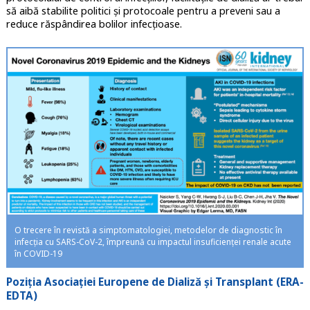
să aibă stabilite politici și protocoale pentru a preveni sau a
reduce răspândirea bolilor infecțioase.
O trecere în revistă a simptomatologiei, metodelor de diagnostic în
infecția cu SARS-CoV-2, împreună cu impactul insuficienței renale acute
în COVID-19
Poziția Asociației Europene de Dializă și Transplant (ERA-
EDTA)