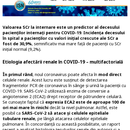
Valoarea SCr la internare este un predictor al decesului
pacienților internați pentru COVID-19
.
Incidența decesului
în spital a pacienților cu valori inițial crescute ale SCr a
fost de 30,9%
, semnificativ mai mare față de pacienții cu SCr
inițial normal (9,2%).
Etiologia afectării renale în COVID-19 – multifactorială
În primul rând
, noul coronavirus poate afecta în
mod direct
celulele renale. Acest lucru este susținut de detectarea
fragmentelor PCR de coronavirus în sânge și urină la pacienții cu
COVID-19. SARS-CoV-2 utilizează enzima de conversie a
angiotensinei 2 (ECA2) drept receptor de pătrundere celulară.
Se cunoaște faptul că
expresia ECA2 este de aproape 100 de
ori mai mare în rinichi
decât la nivel pulmonar. Astfel, este
posibil ca
SARS-CoV-2 să atace și celulele epiteliale
tubulare renale
, pe lângă atacarea celulelor epiteliale
pulmonare. În concordanță cu această posibilitate, un raport
recent a analizat histologia țesuturilor renale din autopsii și a