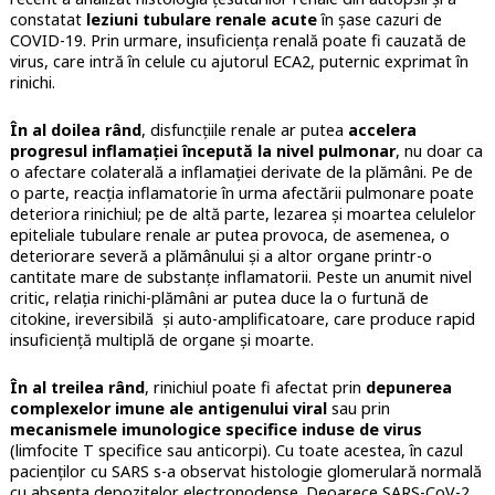
constatat
leziuni tubulare renale acute
în șase cazuri de
COVID-19. Prin urmare, insuficiența renală poate fi cauzată de
virus, care intră în celule cu ajutorul ECA2, puternic exprimat în
rinichi.
În al doilea rând
, disfuncțiile renale ar putea
accelera
progresul inflamației începută la nivel pulmonar
, nu doar ca
o afectare colaterală a inflamației derivate de la plămâni. Pe de
o parte, reacția inflamatorie în urma afectării pulmonare poate
deteriora rinichiul; pe de altă parte, lezarea și moartea celulelor
epiteliale tubulare renale ar putea provoca, de asemenea, o
deteriorare severă a plămânului și a altor organe printr-o
cantitate mare de substanțe inflamatorii. Peste un anumit nivel
critic, relația rinichi-plămâni ar putea duce la o furtună de
citokine, ireversibilă
și auto-amplificatoare, care produce rapid
insuficiență multiplă de organe și moarte.
În al treilea rând
, rinichiul poate fi afectat prin
depunerea
complexelor imune ale antigenului viral
sau prin
mecanismele imunologice specifice induse de virus
(limfocite T specifice sau anticorpi). Cu toate acestea, în cazul
pacienților cu SARS s-a observat histologie glomerulară normală
cu absența depozitelor electronodense. Deoarece SARS-CoV-2