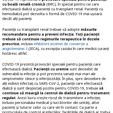
cu boală renală cronică
(BRC), în special pentru cei care
efectuează dializă și pacienții cu transplant renal. Pacienții cu
hemodializă pot dezvolta o formă de COVID-19 mai ușoară
decât alți pacienți.
Pacienții cu transplant renal trebuie să adopte
măsurile
recomandate pentru a preveni infecția
.
Toți pacienții
trebuie să continuie regimurile terapeutice în dozele
prescrise
, inclusiv
inhibitorii enzimei de conversie a
angiotensinei 2
(IECA), cu excepția cazului în care medicii curanți
hotăresc altfel.
COVID-19 prezintă provocări speciale pentru pacienții care
efectuează dializă.
Pacienții cu uremie
sunt deosebit de
vulnerabili la infecție și pot prezenta variații mai mari ale
simptomelor clinice și infecțiozității. În plus, spre deosebire de
alți indivizi infectați cu SARS-CoV-2, pacienții care efectuează
dializă și sunt despistați pozitiv pentru COVID-19, trebuie
să
continue să meargă la centrul de dializă pentru tratament
regulat
. Acest lucru crește riscul de transmitere a infecției,
inclusiv personalului medical și lucrătorilor din unități, altor
pacienți și tuturor celor cu care vin în contact. Ca parte a
protocolului de control al infecțiilor, facilitățile de dializă ar trebui