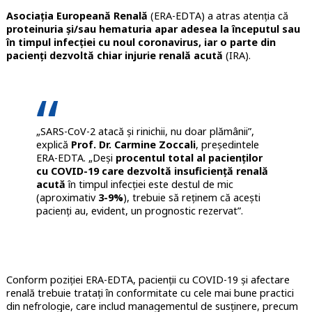
Asociația Europeană Renală
(ERA-EDTA) a atras atenția că
proteinuria și/sau hematuria apar adesea la începutul sau
în timpul infecției cu noul coronavirus, iar o parte din
pacienți dezvoltă chiar injurie renală acută
(IRA).
„SARS-CoV-2 atacă și rinichii, nu doar plămânii”,
explică
Prof. Dr. Carmine Zoccali
, președintele
ERA-EDTA. „Deși
procentul total al pacienților
cu COVID-19 care dezvoltă insuficiență renală
acută
în timpul infecției este destul de mic
(aproximativ
3-9%
), trebuie să reținem că acești
pacienți au, evident, un prognostic rezervat”.
Conform poziției ERA-EDTA, pacienții cu COVID-19 și afectare
renală trebuie tratați în conformitate cu cele mai bune practici
din nefrologie, care includ managementul de susținere, precum