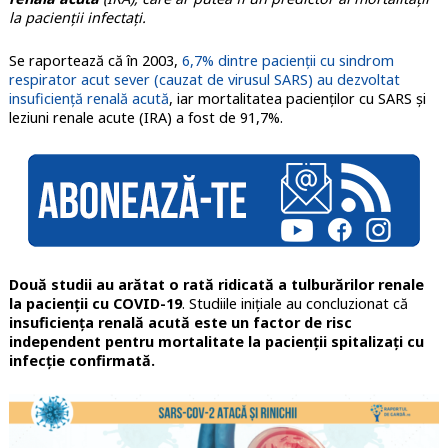
la pacienții infectați.
Se raportează că în 2003,
6,7% dintre pacienții cu sindrom
respirator acut sever (cauzat de virusul SARS) au dezvoltat
insuficiență renală acută
, iar mortalitatea pacienților cu SARS și
leziuni renale acute (IRA) a fost de 91,7%.
Două studii au arătat o rată ridicată a tulburărilor renale
la pacienții cu COVID-19
. Studiile inițiale au concluzionat că
insuficiența renală acută este un factor de risc
independent pentru mortalitate la pacienții spitalizați cu
infecție confirmată.