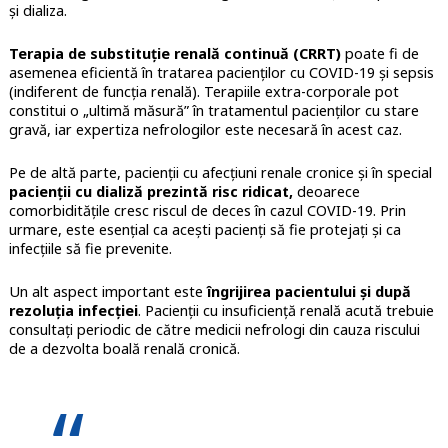
și dializa.
Terapia de substituție renală continuă (CRRT)
poate fi de
asemenea eficientă în tratarea pacienților cu COVID-19 și sepsis
(indiferent de funcția renală). Terapiile extra-corporale pot
constitui o „ultimă măsură” în tratamentul pacienților cu stare
gravă, iar expertiza nefrologilor este necesară în acest caz.
Pe de altă parte, pacienții cu afecțiuni renale cronice și în special
pacienții cu dializă prezintă risc ridicat,
deoarece
comorbiditățile cresc riscul de deces în cazul COVID-19. Prin
urmare, este esențial ca acești pacienți să fie protejați și ca
infecțiile să fie prevenite.
Un alt aspect important este
îngrijirea pacientului și după
rezoluția infecției
. Pacienții cu insuficiență renală acută trebuie
consultați periodic de către medicii nefrologi din cauza riscului
de a dezvolta boală renală cronică.