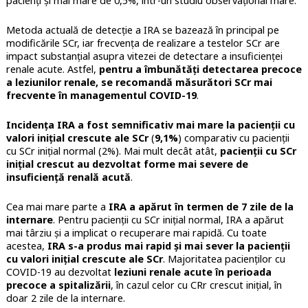
pacienți și mai mare de 0,5%, într-un studiu observațional mare.
Metoda actuală de detecție a IRA se bazează în principal pe
modificările SCr, iar frecvența de realizare a testelor SCr are
impact substanțial asupra vitezei de detectare a insuficienței
renale acute. Astfel,
pentru a îmbunătăți detectarea precoce
a leziunilor renale, se recomandă măsurători SCr mai
frecvente în managementul COVID-19
.
Incidența IRA a fost semnificativ mai mare la pacienții cu
valori inițial crescute ale SCr
(
9,1%
) comparativ cu pacienții
cu SCr inițial normal (2%). Mai mult decât atât,
pacienții cu SCr
inițial crescut au dezvoltat forme mai severe de
insuficiență renală acută
.
Cea mai mare parte a
IRA a apărut
în termen de 7 zile de la
internare
. Pentru pacienții cu SCr inițial normal, IRA a apărut
mai târziu și a implicat o recuperare mai rapidă. Cu toate
acestea,
IRA s-a produs mai rapid și mai sever la pacienții
cu valori inițial crescute ale SCr
. Majoritatea pacienților cu
COVID-19 au dezvoltat
leziuni renale acute în perioada
precoce a spitalizării
, în cazul celor cu CRr crescut inițial, în
doar 2 zile de la internare.