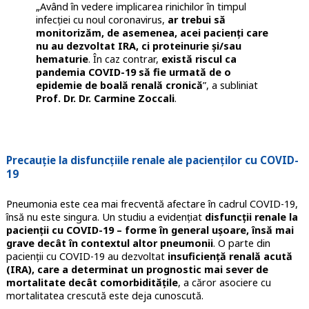
„Având în vedere implicarea rinichilor în timpul
infecției cu noul coronavirus,
ar trebui să
monitorizăm, de asemenea, acei pacienți care
nu au dezvoltat IRA, ci proteinurie și/sau
hematurie
. În caz contrar,
există riscul ca
pandemia COVID-19 să fie urmată de o
epidemie de boală renală cronică
”, a subliniat
Prof. Dr. Dr. Carmine Zoccali
.
Precauție la disfuncțiile renale ale pacienților cu COVID-
19
Pneumonia este cea mai frecventă afectare în cadrul COVID-19,
însă nu este singura. Un studiu a evidențiat
disfuncții renale la
pacienții cu COVID-19 – forme în general ușoare, însă mai
grave decât în contextul altor pneumonii
. O parte din
pacienții cu COVID-19 au dezvoltat
insuficiență renală acută
(IRA), care a determinat un prognostic mai sever de
mortalitate decât comorbiditățile
, a căror asociere cu
mortalitatea crescută este deja cunoscută.