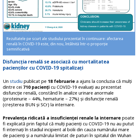
Rezultatele pe scurt ale studiului prezentat în continuare: afectarea
renală în COVID-19 este, din nou, întâlnită într-o proporție
semnificativă
Disfuncția renală se asociază cu mortalitatea
pacienților cu COVID-19
spitalizați
Un
studiu
publicat pe
18 februarie
a ajuns la concluzia că mulți
dintre cei
710 pacienți
cu COVID-19 evaluați au prezentat
disfuncție renală, constând în analize urinare anormale
(proteinurie – 44%, hematurie – 27%) și disfuncție renală
(creșterea BUN și SCr) la internare.
Prevalența ridicată a insuficienței renale la internare
poate
fi explicată prin faptul că mulți pacienți cu COVID-19 nu au putut
fi internați în stadiul incipient al bolii din cauza numărului mare
de pacienți și a numărului limitat de paturi în spitalul din Wuhan