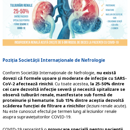
Poziția Societății Internaționale de Nefrologie
Conform Societății Internaționale de Nefrologie,
nu există
dovezi că formele ușoare și moderate de infecție cu SARS-
CoV-2 afectează rinichii
. Cu toate acestea,
la 25-50% dintre
cei care dezvoltă infecție severă și necesită spitalizare se
observă tulburări renale, manifestate sub formă de
proteinurie și hematurie
.
Sub 15% dintre aceștia dezvoltă
scăderea funcției de filtrare a rinichilor
(leziuni renale acute).
Nu este cunoscut efectul pe termen lung al leziunilor renale
asupra supraviețuitorilor COVID-19.
COVID-19 reprezintă o
provocare specială pentru pacienții