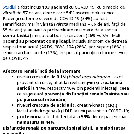
Studiul
a fost inclus
193 pacienți
cu COVID-19, cu o medie de
vârstă de 57 de ani, dintre care 54% asociau boli cronice.
Pacienții cu
forme severe de COVID-19 (34%) au fost
semnificativ mai în vârstă (vârsta mediană – 66 de ani, față de
55 de ani) și au avut o probabilitate mai mare de a asocia
comorbidități
, în special boli respiratorii (26% vs 8%). Mulți
pacienți au prezentat
complicații
, inclusiv sindrom de detresă
respiratorie acută (ARDS, 28%), IRA (28%), șoc septic (18%) și
leziuni cardiace acute (12%), în special pacienții cu forme severe
de COVID-19.
Afectare renală încă de la internare
niveluri crescute de
BUN
(
blood urea nitrogen –
azot
provenit din uree, aflat la nivel sangvin) și
creatinină
serică
la
14%
, respectiv
10%
din pacienții infectați, ceea
ce sugerează
prezența disfuncției renale înainte sau
pe parcursul internării;
niveluri crescute de
acid uric
, creatin-kinază (
CK
) și
lactat-dehidrogenază (
LDH
) la unii pacienți cu COVID-19;
proteinuria
a fost detectată la
59%
dintre pacienți, iar
hematuria
la
44%
.
Disfuncție renală pe parcursul spitalizării, la majoritatea
pacienților