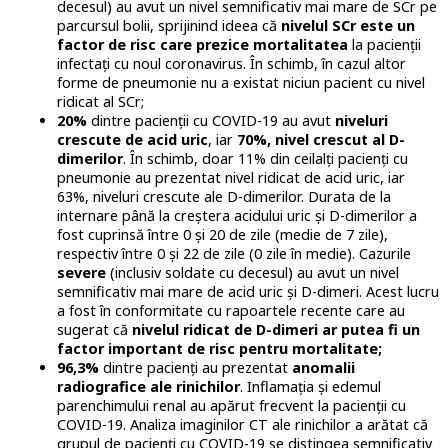
decesul) au avut un nivel semnificativ mai mare de SCr pe
parcursul bolii, sprijinind ideea că
nivelul SCr este un
factor de risc care prezice mortalitatea
la pacienții
infectați cu noul coronavirus. În schimb, în cazul altor
forme de pneumonie nu a existat niciun pacient cu nivel
ridicat al SCr;
20%
dintre pacienții cu COVID-19 au avut
niveluri
crescute de acid uric
, iar
70%, nivel crescut al D-
dimerilor
. În schimb, doar 11% din ceilalți pacienți cu
pneumonie au prezentat nivel ridicat de acid uric, iar
63%, niveluri crescute ale D-dimerilor. Durata de la
internare până la creștera acidului uric și D-dimerilor a
fost cuprinsă între 0 și 20 de zile (medie de 7 zile),
respectiv între 0 și 22 de zile (0 zile în medie). Cazurile
severe
(inclusiv soldate cu decesul) au avut un nivel
semnificativ mai mare de acid uric și D-dimeri. Acest lucru
a fost în conformitate cu rapoartele recente care au
sugerat că
nivelul ridicat de D-dimeri ar putea fi un
factor important de risc pentru mortalitate;
96,3%
dintre pacienți au prezentat
anomalii
radiografice ale rinichilor
. Inflamația și edemul
parenchimului renal au apărut frecvent la pacienții cu
COVID-19. Analiza imaginilor CT ale rinichilor a arătat că
grupul de pacienți cu COVID-19 se distingea semnificativ