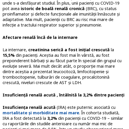
unde s-a desfășurat studiul. În plus, unii pacienți cu COVID-19
pot avea
istoric de boală renală cronică
(BRC), cu status
proinflamator și defecte funcționale ale imunității înnăscute și
adaptative. Mai mult, pacienții cu BRC au risc mai mare de
infecție a tractului respirator superior și pneumonie.
Afectare renală încă de la internare
La internare,
creatinina serică a fost inițial crescută
la
15,5%
din pacienți. Aceștia au fost mai în vârstă, au fost
preponderent bărbați și au făcut parte în special din grupul cu
evoluție severă. Mai mult decât atât, o proporție mai mare
dintre aceștia a prezentat leucocitoză, limfocitopenie și
trombocitopenie, tulburări de coagulare, procalcitonină
crescută, niveluri crescute de AST și LDH.
Insuficiență renală acută , întâlnită la 3,2% dintre pacienți
Insuficiența renală acută
(IRA) este puternic asociată cu
mortalitate și morbiditate mai mare
. În cohorta studiată,
IRA a fost detectată la
3,2%
din pacienții cu COVID-19 – similar
cu raportările din studiile anterioare cu număr mai mic de