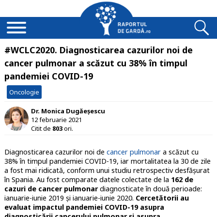
#WCLC2020. Diagnosticarea cazurilor noi de
cancer pulmonar a scăzut cu 38% în timpul
pandemiei COVID-19
Oncologie
Dr. Monica Dugăeșescu
12 februarie 2021
Citit de
803
ori.
Diagnosticarea cazurilor noi de
cancer pulmonar
a scăzut cu
38% în timpul pandemiei COVID-19, iar mortalitatea la 30 de zile
a fost mai ridicată, conform unui studiu retrospectiv desfășurat
în Spania. Au fost comparate datele colectate de la
162 de
cazuri de cancer pulmonar
diagnosticate în două perioade:
ianuarie-iunie 2019 și ianuarie-iunie 2020.
Cercetătorii au
evaluat impactul pandemiei COVID-19 asupra
diagnosticării cancerului pulmonar și asupra