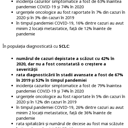
incidența cazurilor simptomatice a fost de 63% înaintea
pandemiei COVID-19 și 74% în 2020
urgențele oncologice au fost raportate în 7% din cazuri în
2020 și în 3% din cazuri în 2019
în timpul pandemiei COVID-19, 16% dintre cazuri au avut
minim 2 locații metastatice, față de 12% înainte de
pandemie
În populația diagnosticată cu
SCLC
:
numărul de cazuri depistate a scăzut cu 42% în
2020, dar nu a fost constatată o creștere a
severității
rata diagnosticării în stadii avansate a fost de 67%
în 2019 și 52% în timpul pandemiei
incidența cazurilor simptomatice a fost de 79% înaintea
pandemiei COVID-19 și 74% în 2020
urgențele oncologice au fost raportate în 5% din cazuri în
2020 și în 12% din cazuri în 2019
în timpul pandemiei COVID-19, 26% dintre cazuri au avut
minim 2 locații metastatice, față de 36% înainte de
pandemie
rata spitalizării și numărul de decese au fost mai scăzute