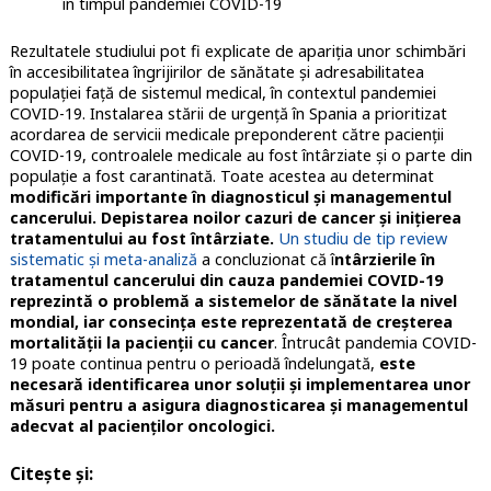
în timpul pandemiei COVID-19
Rezultatele studiului pot fi explicate de apariția unor schimbări
în accesibilitatea îngrijirilor de sănătate și adresabilitatea
populației față de sistemul medical, în contextul pandemiei
COVID-19. Instalarea stării de urgență în Spania a prioritizat
acordarea de servicii medicale preponderent către pacienții
COVID-19, controalele medicale au fost întârziate și o parte din
populație a fost carantinată. Toate acestea au determinat
modificări importante în diagnosticul și managementul
cancerului. Depistarea noilor cazuri de cancer și inițierea
tratamentului au fost întârziate.
Un studiu de tip review
sistematic și meta-analiză
a concluzionat că î
ntârzierile în
tratamentul cancerului din cauza pandemiei COVID-19
reprezintă o problemă a sistemelor de sănătate la nivel
mondial, iar consecința este reprezentată de creșterea
mortalității la pacienții cu cancer
. Întrucât pandemia COVID-
19 poate continua pentru o perioadă îndelungată,
este
necesară identificarea unor soluții și implementarea unor
măsuri pentru a asigura diagnosticarea și managementul
adecvat al pacienților oncologici.
Citește și: