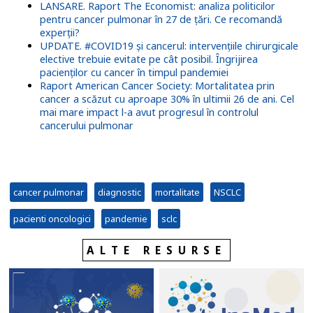
LANSARE. Raport The Economist: analiza politicilor
pentru cancer pulmonar în 27 de țări. Ce recomandă
experții?
UPDATE. #COVID19 și cancerul: intervențiile chirurgicale
elective trebuie evitate pe cât posibil. Îngrijirea
pacienților cu cancer în timpul pandemiei
Raport American Cancer Society: Mortalitatea prin
cancer a scăzut cu aproape 30% în ultimii 26 de ani. Cel
mai mare impact l-a avut progresul în controlul
cancerului pulmonar
cancer pulmonar
diagnostic
mortalitate
NSCLC
pacienti oncologici
pandemie
sclc
ALTE RESURSE