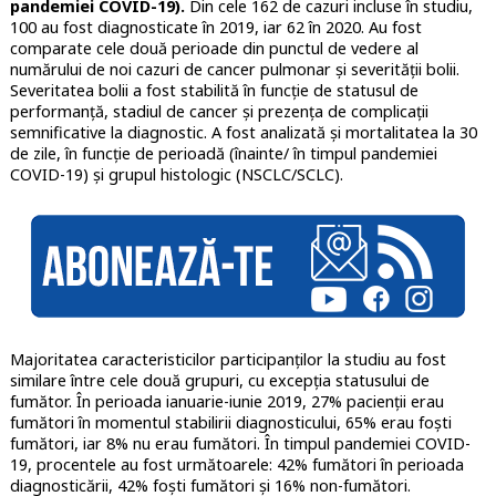
pandemiei COVID-19).
Din cele 162 de cazuri incluse în studiu,
100 au fost diagnosticate în 2019, iar 62 în 2020. Au fost
comparate cele două perioade din punctul de vedere al
numărului de noi cazuri de cancer pulmonar și severității bolii.
Severitatea bolii a fost stabilită în funcție de statusul de
performanță, stadiul de cancer și prezența de complicații
semnificative la diagnostic. A fost analizată și mortalitatea la 30
de zile, în funcție de perioadă (înainte/ în timpul pandemiei
COVID-19) și grupul histologic (NSCLC/SCLC).
Majoritatea caracteristicilor participanților la studiu au fost
similare între cele două grupuri, cu excepția statusului de
fumător. În perioada ianuarie-iunie 2019, 27% pacienții erau
fumători în momentul stabilirii diagnosticului, 65% erau foști
fumători, iar 8% nu erau fumători. În timpul pandemiei COVID-
19, procentele au fost următoarele: 42% fumători în perioada
diagnosticării, 42% foști fumători și 16% non-fumători.