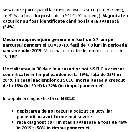
68% dintre participanții la studiu au avut NSCLC (110 pacienți),
iar 32% au fost diagnosticați cu SCLC (52 pacienți).
Majoritatea
cazurilor au fost identificate când boala era avansată
(54%).
Mediana supraviețuirii generale a fost de 6,7 luni pe
parcursul pandemiei COVID-19, față de 7,9 luni în perioada
ianuarie-iulie 2019.
Mediana perioadei de urmărire a fost de
10,4 luni.
Mortalitatea la 30 de zile a cazurilor noi NSCLC a crescut
semnificativ în timpul pandemiei la 49%, față de 25% în
2019. În cazul pacienților cu SCLC, mortalitatea a crescut
de la 18% (în 2019) la 32% (în timpul pandemiei).
În populația diagnosticată cu
NSCLC
:
depistarea de noi cazuri a scăzut cu 36%, iar
pacienții au avut forme mai severe
rata diagnosticării în stadii avansate a fost de 46%
în 2019 și 58% în timpul pandemiei