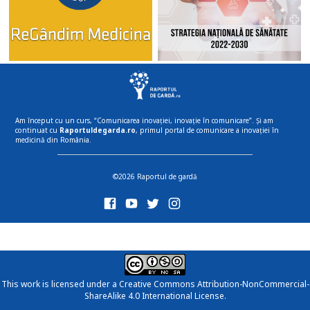
Am început cu un curs, “Comunicarea inovației, inovație în comunicare”. Și am
continuat cu
Raportuldegarda.ro
, primul portal de comunicare a inovației în
medicină din România.
©2026 Raportul de gardă
This work is licensed under a
Creative Commons Attribution-NonCommercial-
ShareAlike 4.0 International License
.