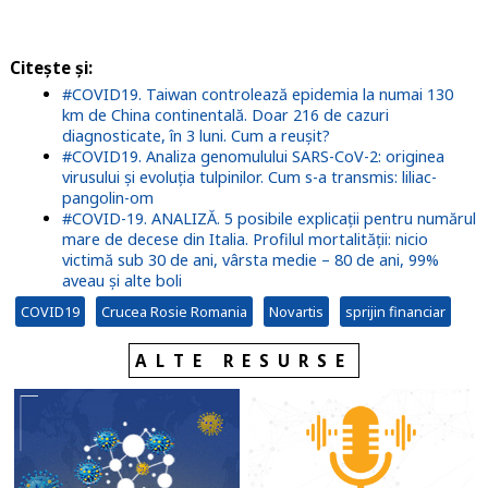
Citește și:
#COVID19. Taiwan controlează epidemia la numai 130
km de China continentală. Doar 216 de cazuri
diagnosticate, în 3 luni. Cum a reușit?
#COVID19. Analiza genomulului SARS-CoV-2: originea
virusului și evoluția tulpinilor. Cum s-a transmis: liliac-
pangolin-om
#COVID-19. ANALIZĂ. 5 posibile explicații pentru numărul
mare de decese din Italia. Profilul mortalității: nicio
victimă sub 30 de ani, vârsta medie – 80 de ani, 99%
aveau și alte boli
COVID19
Crucea Rosie Romania
Novartis
sprijin financiar
ALTE RESURSE