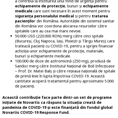
a contribui la instituirea unui fond de urgență pentru
echipamente de protecție
, bunuri și
echipamente
medicale
care sunt necesare în acest moment pentru
siguranța personalului medical
și pentru
tratarea
paciențilo
r din România. Autoritățile din sistemul sanitar
din România vor coordona alocarea resurselor către
spitalele care au cea mai mare nevoie.
50.000 USD (220.000 RON) merg către cinci spitale
(Bucureși, Cluj Napoca, Iași, Ploiești și Târgu Mureș) care
tratează pacienți cu COVID-19, pentru a sprijini financiar
achiziția unor echipamente de protecție, materiale,
bunuri și echipamente medicale.
100.000 de doze de azitromicină (250 mg), produsă de
Sandoz merg către Institutul Național de Boli Infecțioase
– Prof. Dr. Matei Balș și către rețeaua națională de spitale
de primă linie în lupta împotriva COVID-19. Această
cantitate acoperă tratamentul pentru aproximativ 5.000
de pacienți.
Această contribuție face parte dintr-un set de programe
inițiate de Novartis ca răspuns la situația creată de
pandemia de COVID-19 și este finanțată din fondul global
Novartis COVID-19 Response Fund.