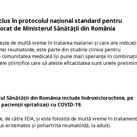
lus în protocolul național standard pentru
borat de Ministerul Sănătății din România
ște de multă vreme în tratarea malariei și care are indicații
tei reumatoide, este parte din studiile clinice pentru
e comunitatea medicală își pune mari speranțe în combinați
e științifice care să ateste eficacitatea sunt unele prelimi
ul Sănătății din România include hidroxiclorochina, pe
acienții spitalizați cu COVID-19.
e, de către FDA, și este folosită de multă vreme în tratamen
s eritematos și poliartrita reumatoidă, la adulți.