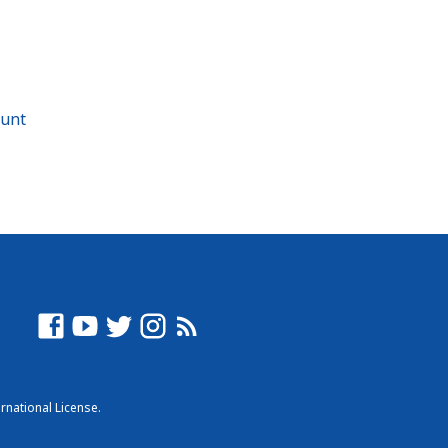
sunt
rnational License
.