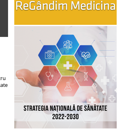
tru
cate