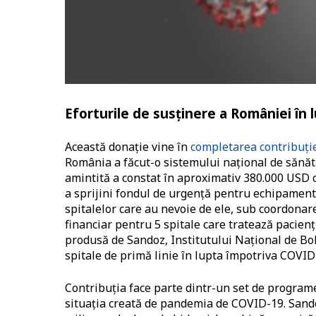
Eforturile de susținere a României în
Această donație vine în
completarea contribuți
România a făcut-o sistemului național de sănăt
amintită a constat în aproximativ 380.000 USD 
a sprijini fondul de urgență pentru echipament
spitalelor care au nevoie de ele, sub coordonar
financiar pentru 5 spitale care tratează pacien
produsă de Sandoz, Institutului Național de Boli
spitale de primă linie în lupta împotriva COVID
Contribuția face parte dintr-un set de programe 
situația creată de pandemia de COVID-19. Sando