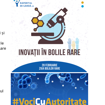
 și
ile
nare
tul