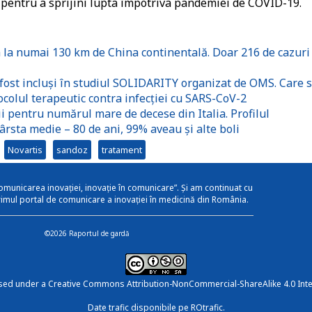
 pentru a sprijini lupta împotriva pandemiei de COVID-19.
la numai 130 km de China continentală. Doar 216 de cazuri
fost incluși în studiul SOLIDARITY organizat de OMS. Care 
tocolul terapeutic contra infecției cu SARS-CoV-2
i pentru numărul mare de decese din Italia. Profilul
 vârsta medie – 80 de ani, 99% aveau și alte boli
Novartis
sandoz
tratament
omunicarea inovației, inovație în comunicare”. Și am continuat cu
rimul portal de comunicare a inovației în medicină din România.
©2026 Raportul de gardă
nsed under a
Creative Commons Attribution-NonCommercial-ShareAlike 4.0 Inte
Date trafic disponibile pe ROtrafic.