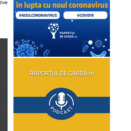
tive
,