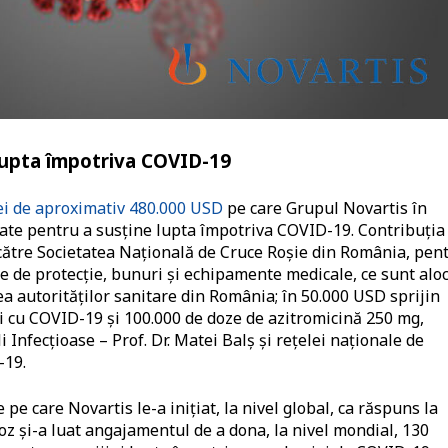
 lupta împotriva COVID-19
ei de aproximativ 480.000 USD
pe care Grupul Novartis în
ate pentru a susține lupta împotriva COVID-19. Contribuția
către Societatea Națională de Cruce Roșie din România, pen
e de protecție, bunuri și echipamente medicale, ce sunt alo
ea autorităților sanitare din România; în 50.000 USD sprijin
ți cu COVID-19 și 100.000 de doze de azitromicină 250 mg,
 Infecțioase – Prof. Dr. Matei Balș și rețelei naționale de
-19.
pe care Novartis le-a inițiat, la nivel global, ca răspuns la
z și-a luat angajamentul de a dona, la nivel mondial, 130