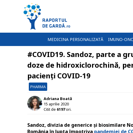
MEDICINA PERSONALIZATĂ
IMUNO-ONC
#COVID19. Sandoz, parte a gr
doze de hidroxiclorochină, pe
pacienți COVID-19
PHARMA
Adriana Boată
15 aprilie 2020
Citit de
6197
ori.
Sandoz, divizia de generice și biosimilare N
România în lupta împotriva
pandemiei de C