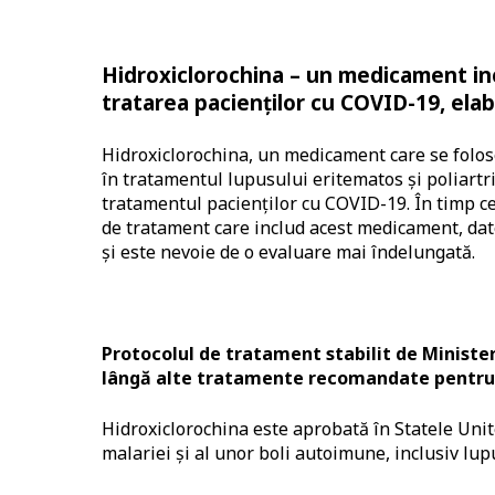
Hidroxiclorochina – un medicament inc
tratarea pacienților cu COVID-19, ela
Hidroxiclorochina, un medicament care se folose
în tratamentul lupusului eritematos și poliartri
tratamentul pacienților cu COVID-19. În timp c
de tratament care includ acest medicament, datel
și este nevoie de o evaluare mai îndelungată.
Protocolul de tratament stabilit de Minister
lângă alte tratamente recomandate pentru p
Hidroxiclorochina este aprobată în Statele Unit
malariei și al unor boli autoimune, inclusiv lupu