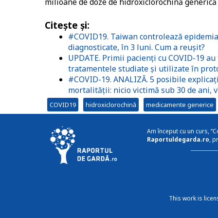
milioane de doze de hidroxiclorochină generică
Citește și:
#COVID19. Taiwan controlează epidemia 
diagnosticate, în 3 luni. Cum a reușit?
UPDATE. Primii pacienți cu COVID-19 au 
tratamentele studiate și utilizate în pro
#COVID-19. ANALIZĂ. 5 posibile explicați
mortalității: nicio victimă sub 30 de ani,
COVID19
hidroxiclorochină
medicamente generice
Am început cu un curs, “C
Raportuldegarda.ro
, p
This work is lice